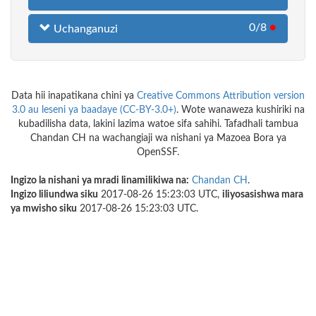
0/8
●
Uchanganuzi
Data hii inapatikana chini ya
Creative Commons Attribution version
3.0 au leseni ya baadaye (CC-BY-3.0+)
. Wote wanaweza kushiriki na
kubadilisha data, lakini lazima watoe sifa sahihi. Tafadhali tambua
Chandan CH na wachangiaji wa nishani ya Mazoea Bora ya
OpenSSF.
Ingizo la nishani ya mradi linamilikiwa na:
Chandan CH
.
Ingizo liliundwa siku
2017-08-26 15:23:03 UTC,
iliyosasishwa mara
ya mwisho siku
2017-08-26 15:23:03 UTC.