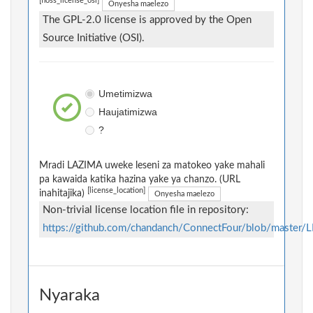
[floss_license_osi]
Onyesha maelezo
The GPL-2.0 license is approved by the Open
Source Initiative (OSI).
Umetimizwa
Haujatimizwa
?
Mradi LAZIMA uweke leseni za matokeo yake mahali
pa kawaida katika hazina yake ya chanzo. (URL
[license_location]
inahitajika)
Onyesha maelezo
Non-trivial license location file in repository:
https://github.com/chandanch/ConnectFour/blob/master/
Nyaraka