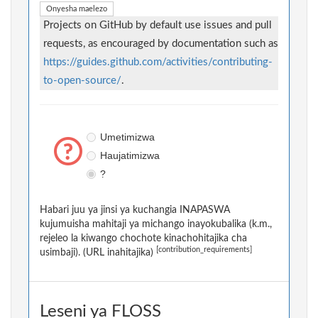
Onyesha maelezo
Projects on GitHub by default use issues and pull
requests, as encouraged by documentation such as
https://guides.github.com/activities/contributing-
to-open-source/
.
Umetimizwa
Haujatimizwa
?
Habari juu ya jinsi ya kuchangia INAPASWA
kujumuisha mahitaji ya michango inayokubalika (k.m.,
rejeleo la kiwango chochote kinachohitajika cha
[contribution_requirements]
usimbaji). (URL inahitajika)
Leseni ya FLOSS