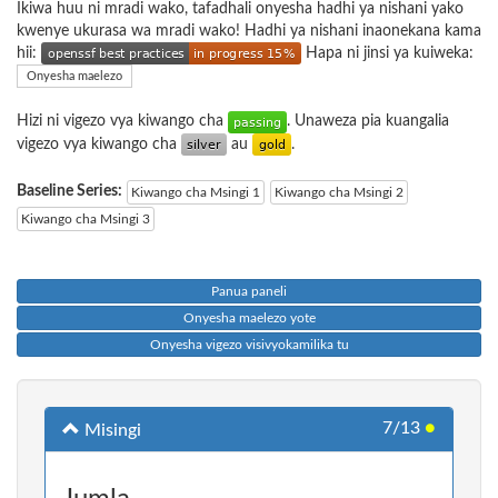
Ikiwa huu ni mradi wako, tafadhali onyesha hadhi ya nishani yako
kwenye ukurasa wa mradi wako! Hadhi ya nishani inaonekana kama
hii:
Hapa ni jinsi ya kuiweka:
Onyesha maelezo
Hizi ni vigezo vya kiwango cha
. Unaweza pia kuangalia
vigezo vya kiwango cha
au
.
Baseline Series:
Kiwango cha Msingi 1
Kiwango cha Msingi 2
Kiwango cha Msingi 3
Panua paneli
Onyesha maelezo yote
Onyesha vigezo visivyokamilika tu
7/13
●
Misingi