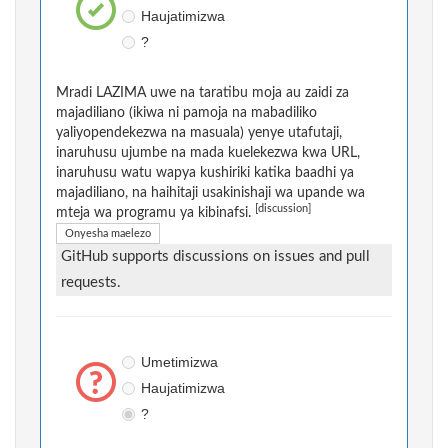
Haujatimizwa
?
Mradi LAZIMA uwe na taratibu moja au zaidi za
majadiliano (ikiwa ni pamoja na mabadiliko
yaliyopendekezwa na masuala) yenye utafutaji,
inaruhusu ujumbe na mada kuelekezwa kwa URL,
inaruhusu watu wapya kushiriki katika baadhi ya
majadiliano, na haihitaji usakinishaji wa upande wa
[discussion]
mteja wa programu ya kibinafsi.
Onyesha maelezo
GitHub supports discussions on issues and pull
requests.
Umetimizwa
Haujatimizwa
?