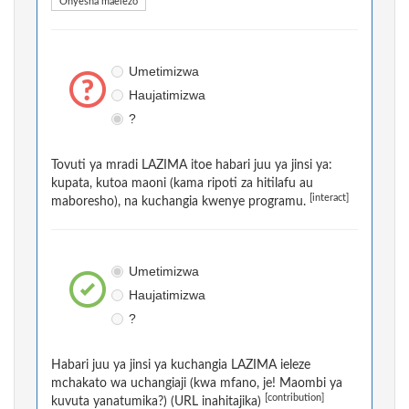
Onyesha maelezo
Umetimizwa
Haujatimizwa
?
Tovuti ya mradi LAZIMA itoe habari juu ya jinsi ya:
kupata, kutoa maoni (kama ripoti za hitilafu au
[interact]
maboresho), na kuchangia kwenye programu.
Umetimizwa
Haujatimizwa
?
Habari juu ya jinsi ya kuchangia LAZIMA ieleze
mchakato wa uchangiaji (kwa mfano, je! Maombi ya
[contribution]
kuvuta yanatumika?) (URL inahitajika)