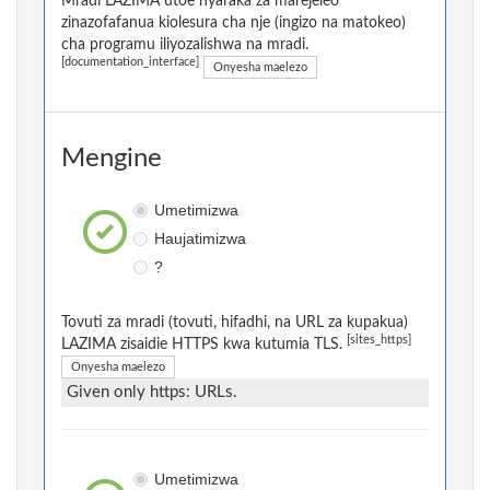
Mradi LAZIMA utoe nyaraka za marejeleo
zinazofafanua kiolesura cha nje (ingizo na matokeo)
cha programu iliyozalishwa na mradi.
[documentation_interface]
Onyesha maelezo
Mengine
Umetimizwa
Haujatimizwa
?
Tovuti za mradi (tovuti, hifadhi, na URL za kupakua)
[sites_https]
LAZIMA zisaidie HTTPS kwa kutumia TLS.
Onyesha maelezo
Given only https: URLs.
Umetimizwa