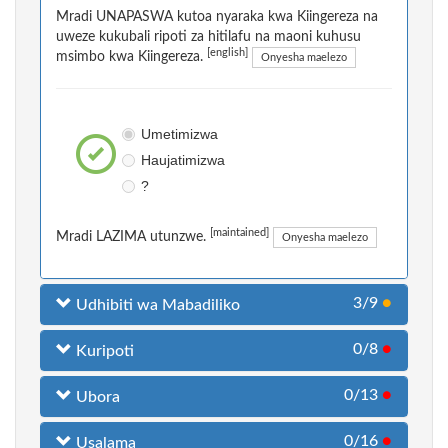
Mradi UNAPASWA kutoa nyaraka kwa Kiingereza na
uweze kukubali ripoti za hitilafu na maoni kuhusu
[english]
msimbo kwa Kiingereza.
Onyesha maelezo
Umetimizwa
Haujatimizwa
?
[maintained]
Mradi LAZIMA utunzwe.
Onyesha maelezo
3/9
●
Udhibiti wa Mabadiliko
0/8
●
Kuripoti
0/13
●
Ubora
0/16
●
Usalama