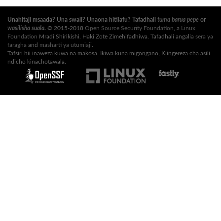
Unahitaji msaada? Una swali? Unaona hitilafu? Tafadhali
tuma barua pepe
or
wasilisha suala
.
© 2015-2018
Open Source Security Foundation
, a
Linux
Foundation
Mradi Shirikishi. Haki Zote Zimehifadhiwa. Tafadhali angalia
sera ya
faragha
and
masharti ya utumiaji
.
Tafsiri hii inaweza kuwa na makosa. Ikiwa kuna migongano, Kiingereza cha asili
ndicho kinachotawala.