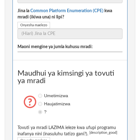
Jina la
Common Platform Enumeration (CPE)
kwa
mradi (ikiwa una) ni lipi?
Onyesha maelezo
Maoni mengine ya jumla kuhusu mradi:
Maudhui ya kimsingi ya tovuti
ya mradi
Umetimizwa
Haujatimizwa
?
Tovuti ya mradi LAZIMA ieleze kwa ufupi programu
[description_good]
inafanya nini (inasuluhu tatizo gani?).