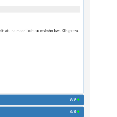
itilafu na maoni kuhusu msimbo kwa Kiingereza.
9/9
●
8/8
●