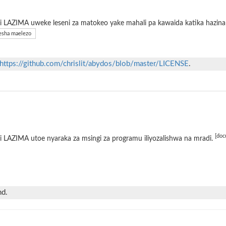
 LAZIMA uweke leseni za matokeo yake mahali pa kawaida katika hazina 
sha maelezo
https://github.com/chrislit/abydos/blob/master/LICENSE
.
[doc
 LAZIMA utoe nyaraka za msingi za programu iliyozalishwa na mradi.
nd.