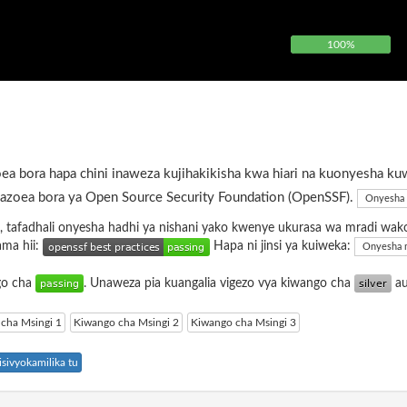
100%
ea bora hapa chini inaweza kujihakikisha kwa hiari na kuonyesha ku
azoea bora ya Open Source Security Foundation (OpenSSF).
Onyesha 
, tafadhali onyesha hadhi ya nishani yako kwenye ukurasa wa mradi wak
ama hii:
Hapa ni jinsi ya kuiweka:
Onyesha 
ngo cha
. Unaweza pia kuangalia vigezo vya kiwango cha
a
cha Msingi 1
Kiwango cha Msingi 2
Kiwango cha Msingi 3
sivyokamilika tu