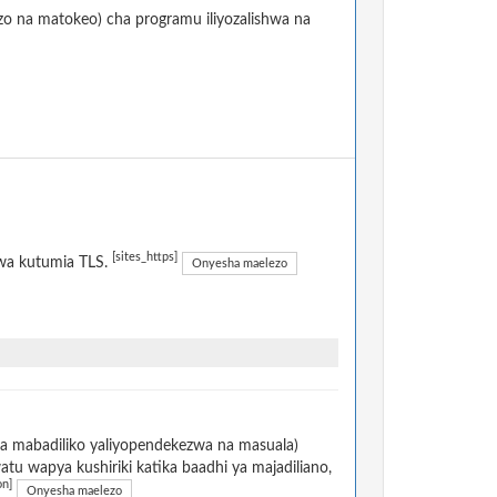
izo na matokeo) cha programu iliyozalishwa na
[sites_https]
kwa kutumia TLS.
Onyesha maelezo
na mabadiliko yaliyopendekezwa na masuala)
u wapya kushiriki katika baadhi ya majadiliano,
on]
Onyesha maelezo