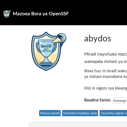
Mazoea Bora ya OpenSSF
abydos
Miradi inayofuata mazo
wamepata nishani ya m
Ikiwa huu ni mradi wako
ya nishani inaonekana k
Hizi ni vigezo vya kiwa
Baseline Series:
Kiwango 
Panua paneli
Onyesha maelezo yote
Onyesha vigezo vi