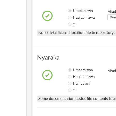
Umetimizwa
Mradi
Haujatimizwa
Onye
?
Non-trivial license location file in repository:
Nyaraka
Umetimizwa
Mradi
Haujatimizwa
Haihusiani
?
Some documentation basics file contents fou