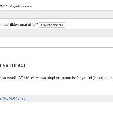
radi?
Onyesha maelezo
radi (ikiwa una) ni lipi?
Onyesha maelezo
i ya mradi
i ya mradi LAZIMA ieleze kwa ufupi programu inafanya nini (inasuluhu tat
ster/README.rst