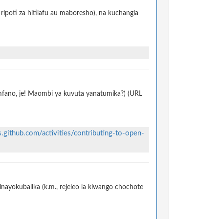
ripoti za hitilafu au maboresho), na kuchangia
 mfano, je! Maombi ya kuvuta yanatumika?) (URL
s.github.com/activities/contributing-to-open-
nayokubalika (k.m., rejeleo la kiwango chochote