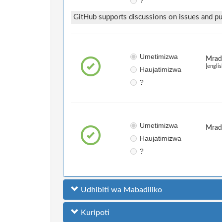
?
GitHub supports discussions on issues and pul
Umetimizwa
Mradi
[englis
Haujatimizwa
?
Umetimizwa
Mrad
Haujatimizwa
?
Udhibiti wa Mabadiliko
Kuripoti