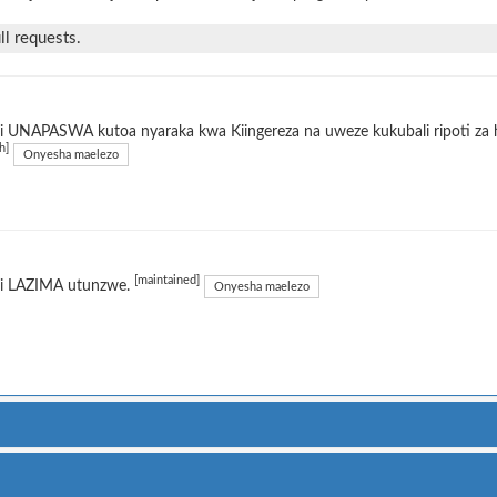
l requests.
 UNAPASWA kutoa nyaraka kwa Kiingereza na uweze kukubali ripoti za h
h]
Onyesha maelezo
[maintained]
i LAZIMA utunzwe.
Onyesha maelezo