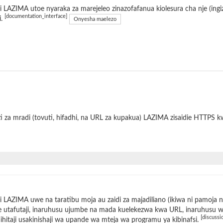
 LAZIMA utoe nyaraka za marejeleo zinazofafanua kiolesura cha nje (ing
[documentation_interface]
i.
Onyesha maelezo
i za mradi (tovuti, hifadhi, na URL za kupakua) LAZIMA zisaidie HTTPS 
 LAZIMA uwe na taratibu moja au zaidi za majadiliano (ikiwa ni pamoja 
 utafutaji, inaruhusu ujumbe na mada kuelekezwa kwa URL, inaruhusu wat
[discussi
ihitaji usakinishaji wa upande wa mteja wa programu ya kibinafsi.