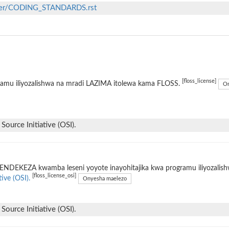
aster/CODING_STANDARDS.rst
[floss_license]
ramu iliyozalishwa na mradi LAZIMA itolewa kama FLOSS.
On
ource Initiative (OSI).
ENDEKEZA kwamba leseni yoyote inayohitajika kwa programu iliyozalis
[floss_license_osi]
tive (OSI).
Onyesha maelezo
ource Initiative (OSI).