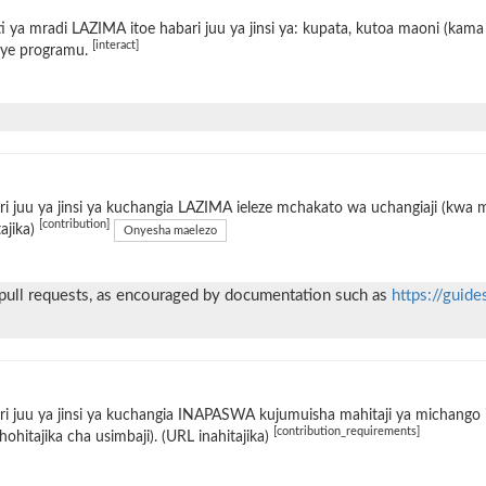
i ya mradi LAZIMA itoe habari juu ya jinsi ya: kupata, kutoa maoni (kama 
[interact]
ye programu.
i juu ya jinsi ya kuchangia LAZIMA ieleze mchakato wa uchangiaji (kwa
[contribution]
tajika)
Onyesha maelezo
 pull requests, as encouraged by documentation such as
https://guide
i juu ya jinsi ya kuchangia INAPASWA kujumuisha mahitaji ya michango i
[contribution_requirements]
hohitajika cha usimbaji). (URL inahitajika)