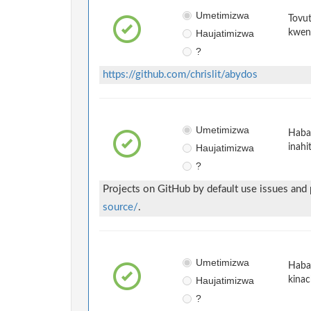
Umetimizwa
Tovut
Haujatimizwa
kwen
?
https://github.com/chrislit/abydos
Umetimizwa
Habar
Haujatimizwa
inahi
?
Projects on GitHub by default use issues and
source/
.
Umetimizwa
Habar
Haujatimizwa
kinac
?