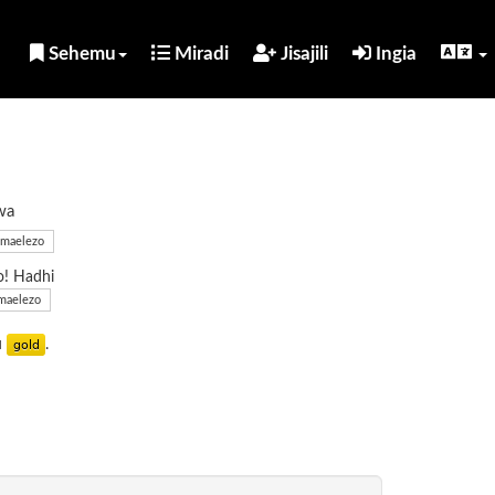
Sehemu
Miradi
Jisajili
Ingia
wa
maelezo
o! Hadhi
maelezo
u
.