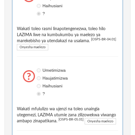
Haihusiani
?
Wakati toleo rasmi linapotengenezwa, toleo hilo
LAZIMA liwe na kumbukumbu ya maelezo ya
[OSPS-BR-04.01]
marekebisho ya utendakazi na usalama.
Onyesha maelezo
Umetimizwa
Haujatimizwa
Haihusiani
?
Wakati mfululizo wa ujenzi na toleo unaingia
utegemezi, LAZIMA utumie zana zilizowekwa viwango
[OSPS-BR-05.01]
ambapo zinapatikana.
Onyesha maelezo