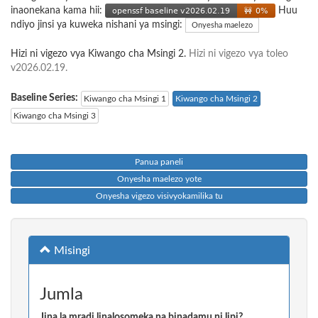
inaonekana kama hii:
Huu
ndiyo jinsi ya kuweka nishani ya msingi:
Onyesha maelezo
Hizi ni vigezo vya Kiwango cha Msingi 2.
Hizi ni vigezo vya toleo
v2026.02.19.
Baseline Series:
Kiwango cha Msingi 1
Kiwango cha Msingi 2
Kiwango cha Msingi 3
Panua paneli
Onyesha maelezo yote
Onyesha vigezo visivyokamilika tu
Misingi
Jumla
Jina la mradi linalosomeka na binadamu ni lipi?