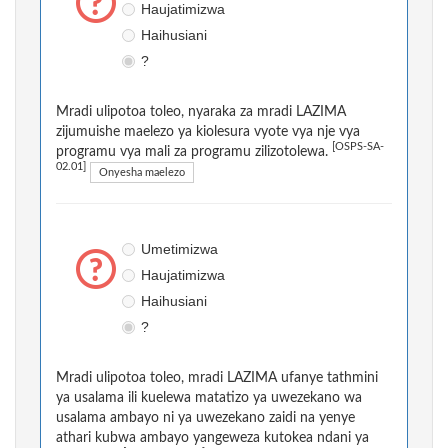
Haujatimizwa
Haihusiani
?
Mradi ulipotoa toleo, nyaraka za mradi LAZIMA
zijumuishe maelezo ya kiolesura vyote vya nje vya
[OSPS-SA-
programu vya mali za programu zilizotolewa.
02.01]
Onyesha maelezo
Umetimizwa
Haujatimizwa
Haihusiani
?
Mradi ulipotoa toleo, mradi LAZIMA ufanye tathmini
ya usalama ili kuelewa matatizo ya uwezekano wa
usalama ambayo ni ya uwezekano zaidi na yenye
athari kubwa ambayo yangeweza kutokea ndani ya