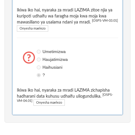
Ikiwa iko hai, nyaraka za mradi LAZIMA zitoe njia ya
kuripoti udhaifu wa faragha moja kwa moja kwa
[OSPS-VM-03.01]
mawasiliano ya usalama ndani ya mradi.
Onyesha maelezo
Umetimizwa
Haujatimizwa
Haihusiani
?
Ikiwa iko hai, nyaraka za mradi LAZIMA zichapisha
[OSPS-
hadharani data kuhusu udhaifu uliogundulika.
VM-04.01]
Onyesha maelezo