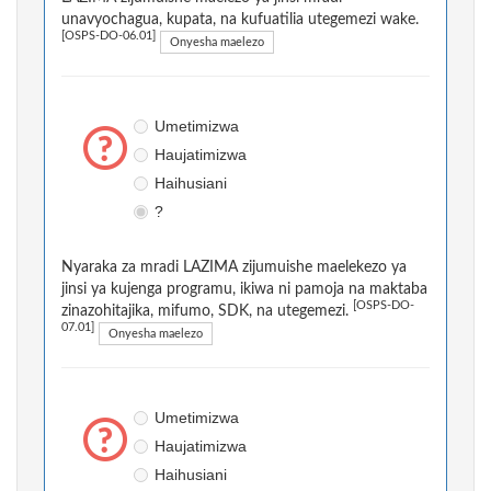
unavyochagua, kupata, na kufuatilia utegemezi wake.
[OSPS-DO-06.01]
Onyesha maelezo
Umetimizwa
Haujatimizwa
Haihusiani
?
Nyaraka za mradi LAZIMA zijumuishe maelekezo ya
jinsi ya kujenga programu, ikiwa ni pamoja na maktaba
[OSPS-DO-
zinazohitajika, mifumo, SDK, na utegemezi.
07.01]
Onyesha maelezo
Umetimizwa
Haujatimizwa
Haihusiani