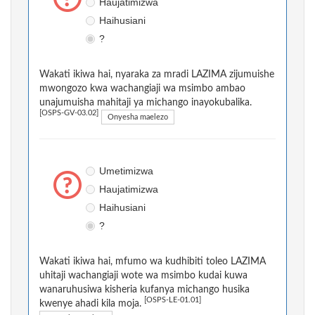
Haujatimizwa
Haihusiani
?
Wakati ikiwa hai, nyaraka za mradi LAZIMA zijumuishe
mwongozo kwa wachangiaji wa msimbo ambao
unajumuisha mahitaji ya michango inayokubalika.
[OSPS-GV-03.02]
Onyesha maelezo
Umetimizwa
Haujatimizwa
Haihusiani
?
Wakati ikiwa hai, mfumo wa kudhibiti toleo LAZIMA
uhitaji wachangiaji wote wa msimbo kudai kuwa
wanaruhusiwa kisheria kufanya michango husika
[OSPS-LE-01.01]
kwenye ahadi kila moja.