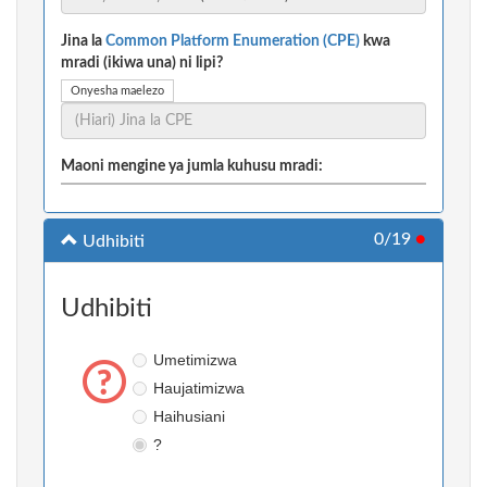
Jina la
Common Platform Enumeration (CPE)
kwa
mradi (ikiwa una) ni lipi?
Onyesha maelezo
Maoni mengine ya jumla kuhusu mradi:
0/19
●
Udhibiti
Udhibiti
Umetimizwa
Haujatimizwa
Haihusiani
?