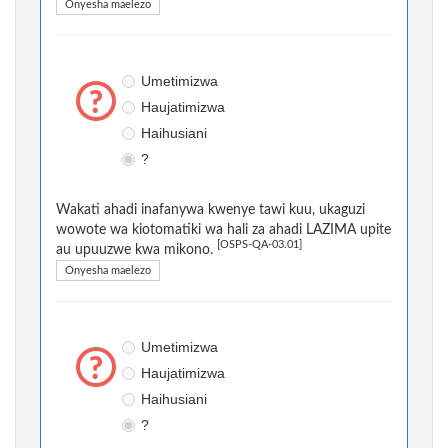
Onyesha maelezo
Umetimizwa
Haujatimizwa
Haihusiani
?
Wakati ahadi inafanywa kwenye tawi kuu, ukaguzi
wowote wa kiotomatiki wa hali za ahadi LAZIMA upite
[OSPS-QA-03.01]
au upuuzwe kwa mikono.
Onyesha maelezo
Umetimizwa
Haujatimizwa
Haihusiani
?