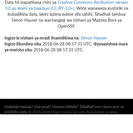
Data hii inapatikana chini ya
Creative Commons Attribution version
3.0 au leseni ya baadaye (CC-BY-3.0+)
. Wote wanaweza kushiriki na
kubadilisha data, lakini lazima watoe sifa sahihi. Tafadhali tambua
Simon Hauser na wachangiaji wa nishani ya Mazoea Bora ya
OpenSSF.
Ingizo la nishani ya mradi linamilikiwa na:
Simon Hauser
.
Ingizo liliundwa siku
2018-06-28 08:57:31 UTC,
iliyosasishwa mara
ya mwisho siku
2018-06-28 08:57:31 UTC.
Unahitaji msaada? Una swali? Unaona hitilafu? Tafadhali
tuma barua pepe
or
wasilisha suala
.
© 2015-2018
Open Source Security Foundation
, a
Linux
Foundation
Mradi Shirikishi. Haki Zote Zimehifadhiwa. Tafadhali angalia
sera ya
faragha
and
masharti ya utumiaji
.
Tafsiri hii inaweza kuwa na makosa. Ikiwa kuna migongano, Kiingereza cha asili
ndicho kinachotawala.