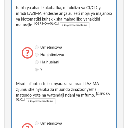
Kabla ya ahadi kukubalika, mifululizo ya CI/CD ya
mradi LAZIMA iendeshe angalau seti moja ya majaribio
ya kiotomatiki kuhakikisha mabadiliko yanakidhi
[OSPS-QA-06.01]
matarajio.
Onyesha maelezo
Umetimizwa
Haujatimizwa
Haihusiani
?
Mradi ulipotoa toleo, nyaraka za mradi LAZIMA
zijumuishe nyaraka za muundo zinazoonyesha
[OSPS-SA-
matendo yote na watendaji ndani ya mfumo.
01.01]
Onyesha maelezo
Umetimizwa