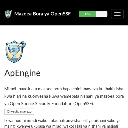
Mazoea Bora ya OpenSSF
0%
ApEngine
Miradi inayofuata mazoea bora hapa chini inaweza kujihakikisha
kwa hiari na kuonyesha kuwa wamepata nishani ya mazoea bora
ya Open Source Security Foundation (OpenSSF).
Onyesha maelezo
Ikiwa huu ni mradi wako, tafadhali onyesha hali ya nishani yako ya
msingi kwenye ukurasa wa mradi wako! Hali ya nishani ya msingi