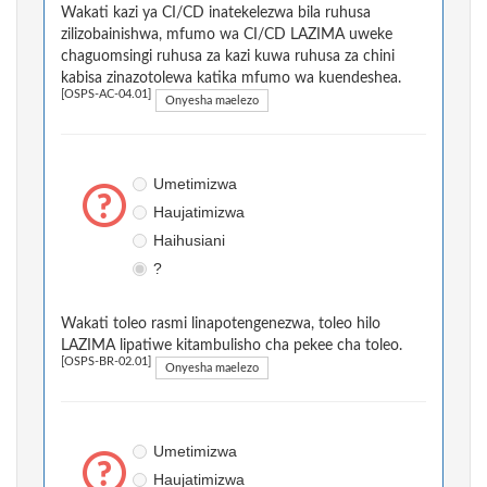
Wakati kazi ya CI/CD inatekelezwa bila ruhusa
zilizobainishwa, mfumo wa CI/CD LAZIMA uweke
chaguomsingi ruhusa za kazi kuwa ruhusa za chini
kabisa zinazotolewa katika mfumo wa kuendeshea.
[OSPS-AC-04.01]
Onyesha maelezo
Umetimizwa
Haujatimizwa
Haihusiani
?
Wakati toleo rasmi linapotengenezwa, toleo hilo
LAZIMA lipatiwe kitambulisho cha pekee cha toleo.
[OSPS-BR-02.01]
Onyesha maelezo
Umetimizwa
Haujatimizwa