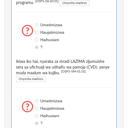
[OSPS-SA-03.01]
programu.
Onyesha maelezo
Umetimizwa
Haujatimizwa
Haihusiani
?
Ikiwa iko hai, nyaraka za mradi LAZIMA zijumuishe
sera ya ufichuaji wa udhaifu wa pamoja (CVD), yenye
[OSPS-VM-01.01]
muda maalum wa kujibu.
Onyesha maelezo
Umetimizwa
Haujatimizwa
Haihusiani
?