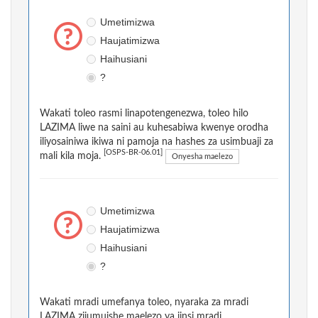
Umetimizwa
Haujatimizwa
Haihusiani
?
Wakati toleo rasmi linapotengenezwa, toleo hilo
LAZIMA liwe na saini au kuhesabiwa kwenye orodha
iliyosainiwa ikiwa ni pamoja na hashes za usimbuaji za
[OSPS-BR-06.01]
mali kila moja.
Onyesha maelezo
Umetimizwa
Haujatimizwa
Haihusiani
?
Wakati mradi umefanya toleo, nyaraka za mradi
LAZIMA zijumuishe maelezo ya jinsi mradi