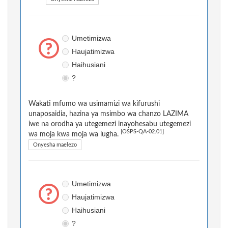
Umetimizwa
Haujatimizwa
Haihusiani
?
Wakati mfumo wa usimamizi wa kifurushi
unaposaidia, hazina ya msimbo wa chanzo LAZIMA
iwe na orodha ya utegemezi inayohesabu utegemezi
[OSPS-QA-02.01]
wa moja kwa moja wa lugha.
Onyesha maelezo
Umetimizwa
Haujatimizwa
Haihusiani
?