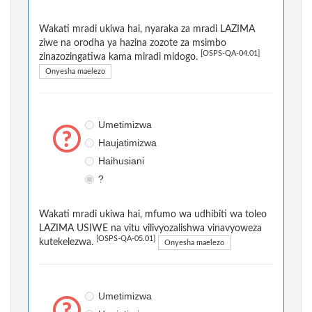
Wakati mradi ukiwa hai, nyaraka za mradi LAZIMA
ziwe na orodha ya hazina zozote za msimbo
[OSPS-QA-04.01]
zinazozingatiwa kama miradi midogo.
Onyesha maelezo
Umetimizwa
Haujatimizwa
Haihusiani
?
Wakati mradi ukiwa hai, mfumo wa udhibiti wa toleo
LAZIMA USIWE na vitu vilivyozalishwa vinavyoweza
[OSPS-QA-05.01]
kutekelezwa.
Onyesha maelezo
Umetimizwa