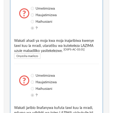
Umetimizwa
Haujatimizwa
Haihusiani
?
Wakati ahadi ya moja kwa moja inajaribiwa kwenye
tawi kuu la mradi, utaratibu wa kutekeleza LAZIMA
[OSPS-AC-03.01]
uzuie mabadiliko yasitekelezwe.
Onyesha maelezo
Umetimizwa
Haujatimizwa
Haihusiani
?
Wakati jaribio linafanywa kufuta tawi kuu la mradi,
mfumo wa udhibiti wa toleo LAZIMA uichukulie hii