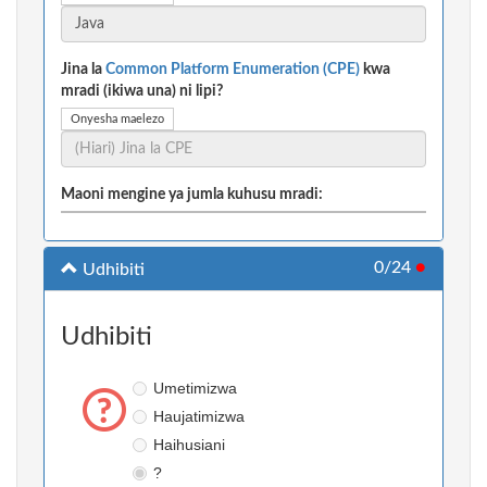
Jina la
Common Platform Enumeration (CPE)
kwa
mradi (ikiwa una) ni lipi?
Onyesha maelezo
Maoni mengine ya jumla kuhusu mradi:
0/24
●
Udhibiti
Udhibiti
Umetimizwa
Haujatimizwa
Haihusiani
?