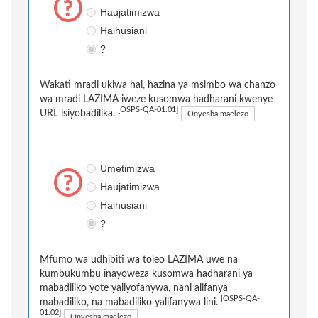
Haujatimizwa
Haihusiani
?
Wakati mradi ukiwa hai, hazina ya msimbo wa chanzo
wa mradi LAZIMA iweze kusomwa hadharani kwenye
[OSPS-QA-01.01]
URL isiyobadilika.
Onyesha maelezo
Umetimizwa
Haujatimizwa
Haihusiani
?
Mfumo wa udhibiti wa toleo LAZIMA uwe na
kumbukumbu inayoweza kusomwa hadharani ya
mabadiliko yote yaliyofanywa, nani alifanya
[OSPS-QA-
mabadiliko, na mabadiliko yalifanywa lini.
01.02]
Onyesha maelezo