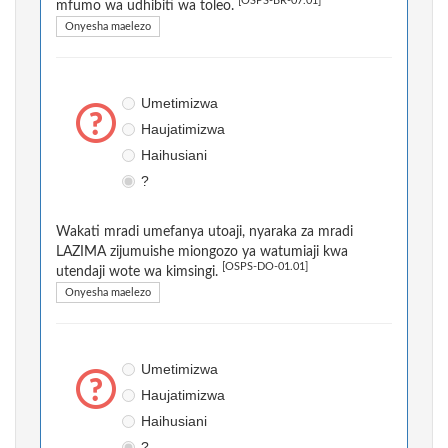
[OSPS-BR-07.01]
mfumo wa udhibiti wa toleo.
Onyesha maelezo
Umetimizwa
Haujatimizwa
Haihusiani
?
Wakati mradi umefanya utoaji, nyaraka za mradi
LAZIMA zijumuishe miongozo ya watumiaji kwa
[OSPS-DO-01.01]
utendaji wote wa kimsingi.
Onyesha maelezo
Umetimizwa
Haujatimizwa
Haihusiani
?