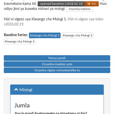
inaonekana kama hii:
Huu
ndiyo jinsi ya kuweka nishani ya msingi:
Onyesha maelezo
Hizi ni vigezo vya Kiwango cha Msingi 1.
Hizi ni vigezo vya toleo
v2026.02.19.
Baseline Series:
Kiwango cha Msingi 1
Kiwango cha Msingi 2
Kiwango cha Msingi 3
Panua paneli
Onyesha maelezo yote
Onyesha vigezo visivyokamilika tu
Misingi
Jumla
Jina la mradi linalosomeka na binadamu ni lipi?