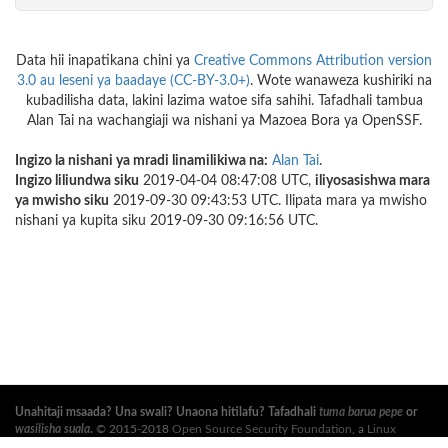
Data hii inapatikana chini ya
Creative Commons Attribution version
3.0 au leseni ya baadaye (CC-BY-3.0+)
. Wote wanaweza kushiriki na
kubadilisha data, lakini lazima watoe sifa sahihi. Tafadhali tambua
Alan Tai na wachangiaji wa nishani ya Mazoea Bora ya OpenSSF.
Ingizo la nishani ya mradi linamilikiwa na:
Alan Tai
.
Ingizo liliundwa siku
2019-04-04 08:47:08 UTC,
iliyosasishwa mara
ya mwisho siku
2019-09-30 09:43:53 UTC. Ilipata mara ya mwisho
nishani ya kupita siku 2019-09-30 09:16:56 UTC.
Unahitaji msaada? Una swali? Unaona hitilafu? Tafadhali
tuma barua pepe
or
wasilisha suala
.
© 2015-2018
Open Source Security Foundation
, a
Linux
Foundation
Mradi Shirikishi. Haki Zote Zimehifadhiwa. Tafadhali angalia
sera ya