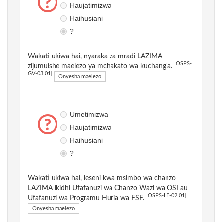
Haujatimizwa
Haihusiani
?
Wakati ukiwa hai, nyaraka za mradi LAZIMA
[OSPS-
zijumuishe maelezo ya mchakato wa kuchangia.
GV-03.01]
Onyesha maelezo
Umetimizwa
Haujatimizwa
Haihusiani
?
Wakati ukiwa hai, leseni kwa msimbo wa chanzo
LAZIMA ikidhi Ufafanuzi wa Chanzo Wazi wa OSI au
[OSPS-LE-02.01]
Ufafanuzi wa Programu Huria wa FSF.
Onyesha maelezo