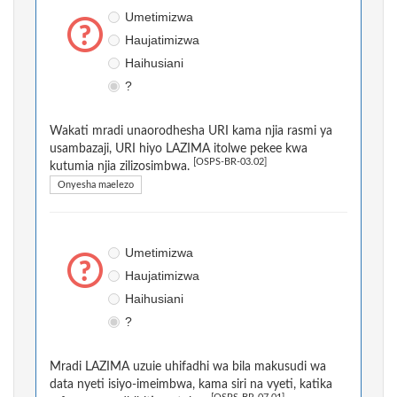
Umetimizwa
Haujatimizwa
Haihusiani
?
Wakati mradi unaorodhesha URI kama njia rasmi ya
usambazaji, URI hiyo LAZIMA itolwe pekee kwa
[OSPS-BR-03.02]
kutumia njia zilizosimbwa.
Onyesha maelezo
Umetimizwa
Haujatimizwa
Haihusiani
?
Mradi LAZIMA uzuie uhifadhi wa bila makusudi wa
data nyeti isiyo-imeimbwa, kama siri na vyeti, katika