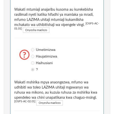
Wakati mtumiaji anajaribu kusoma au kurekebisha
rasilimali nyeti katika hifadhi ya mamlaka ya mradi,
mfumo LAZIMA uhitaji mtumiaji kukamilisha
[OSPS-AC-
mchakato wa uthibitishaji wa vipengele vingi.
01.01]
Onyesha maelezo
Umetimizwa
Haujatimizwa
Haihusiani
?
Wakati mshirika mpya anaongezwa, mfumo wa
udhibiti wa toleo LAZIMA uhitaji mgawanyo wa
ruhusa wa mikono, au kuzuia ruhusa za mshirika kwa
upendeleo wa chini unapatikana kwa chaguo-msingi.
[OSPS-AC-02.01]
Onyesha maelezo