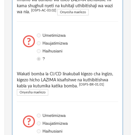
kama shughuli nyeti na kuhitaji uthibitishaji wa wazi
[OSPS-AC-03.02]
wa nia.
Onyesha maelezo
Umetimizwa
Haujatimizwa
Haihusiani
?
Wakati bomba la CI/CD linakubali kigezo cha ingizo,
kigezo hicho LAZIMA kisafishwe na kuthibitishwa
[OSPS-BR-01.01]
kabla ya kutumika katika bomba.
Onyesha maelezo
Umetimizwa
Haujatimizwa
Haihusiani