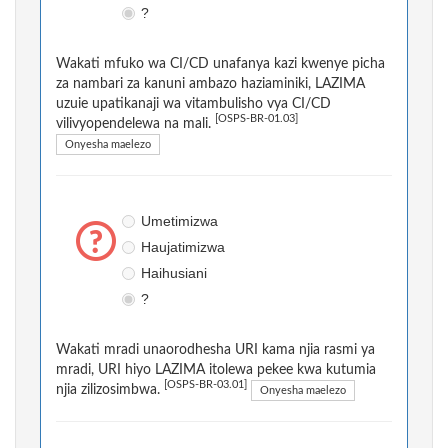
?
Wakati mfuko wa CI/CD unafanya kazi kwenye picha
za nambari za kanuni ambazo haziaminiki, LAZIMA
uzuie upatikanaji wa vitambulisho vya CI/CD
[OSPS-BR-01.03]
vilivyopendelewa na mali.
Onyesha maelezo
Umetimizwa
Haujatimizwa
Haihusiani
?
Wakati mradi unaorodhesha URI kama njia rasmi ya
mradi, URI hiyo LAZIMA itolewa pekee kwa kutumia
[OSPS-BR-03.01]
njia zilizosimbwa.
Onyesha maelezo