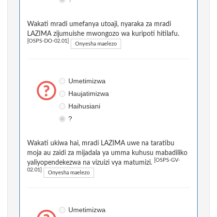
Wakati mradi umefanya utoaji, nyaraka za mradi
LAZIMA zijumuishe mwongozo wa kuripoti hitilafu.
[OSPS-DO-02.01]
Onyesha maelezo
Umetimizwa
Haujatimizwa
Haihusiani
?
Wakati ukiwa hai, mradi LAZIMA uwe na taratibu
moja au zaidi za mijadala ya umma kuhusu mabadiliko
[OSPS-GV-
yaliyopendekezwa na vizuizi vya matumizi.
02.01]
Onyesha maelezo
Umetimizwa