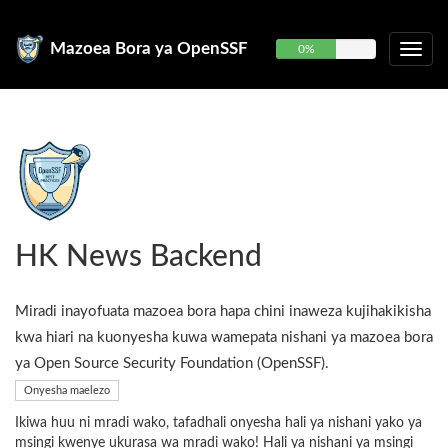
Mazoea Bora ya OpenSSF
0%
HK News Backend
Miradi inayofuata mazoea bora hapa chini inaweza kujihakikisha
kwa hiari na kuonyesha kuwa wamepata nishani ya mazoea bora
ya Open Source Security Foundation (OpenSSF).
Onyesha maelezo
Ikiwa huu ni mradi wako, tafadhali onyesha hali ya nishani yako ya
msingi kwenye ukurasa wa mradi wako! Hali ya nishani ya msingi