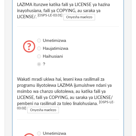
LAZIMA itunzwe katika faili ya LICENSE ya hazina
inayohusiana, faili ya COPYING, au saraka ya
[OSPS-LE-03.01]
LICENSE/.
Onyesha maelezo
Umetimizwa
Haujatimizwa
Haihusiani
?
Wakati mradi ukiwa hai, leseni kwa rasilimali za
programu iliyotolewa LAZIMA ijumuishwe ndani ya
msimbo wa chanzo uliotolewa, au katika faili ya
LICENSE, faili ya COPYING, au saraka ya LICENSE/
[OSPS-LE-
pembeni na rasilimali za toleo linalohusiana.
03.02]
Onyesha maelezo
Umetimizwa