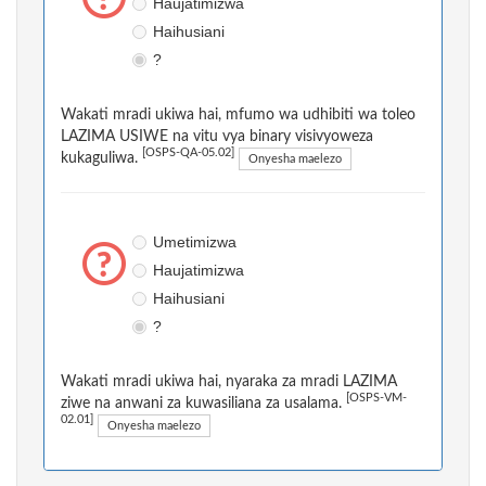
Haujatimizwa
Haihusiani
?
Wakati mradi ukiwa hai, mfumo wa udhibiti wa toleo
LAZIMA USIWE na vitu vya binary visivyoweza
[OSPS-QA-05.02]
kukaguliwa.
Onyesha maelezo
Umetimizwa
Haujatimizwa
Haihusiani
?
Wakati mradi ukiwa hai, nyaraka za mradi LAZIMA
[OSPS-VM-
ziwe na anwani za kuwasiliana za usalama.
02.01]
Onyesha maelezo