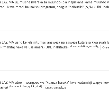
i LAZIMA ujumuishe nyaraka za muundo (pia inajulikana kama muundo w
adi. Ikiwa mradi hauzalishi programu, chagua "haihusiki" (N/A). (URL inah
 LAZIMA uandike kile mtumiaji anaweza na asiweze kutarajia kwa suala 
[documentation_security]
 ("mahitaji yake ya usalama"). (URL inahitajika)
Onye
i LAZIMA utoe mwongozo wa "kuanza haraka" kwa watumiaji wapya kuwas
[documentation_quick_start]
tajika)
Onyesha maelezo