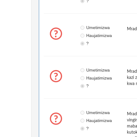
?
Umetimizwa
Mradi
Haujatimizwa
?
Umetimizwa
Mrad
Haujatimizwa
kazi 
kwa n
?
Umetimizwa
Mrad
Haujatimizwa
vingi
mabad
?
kuto