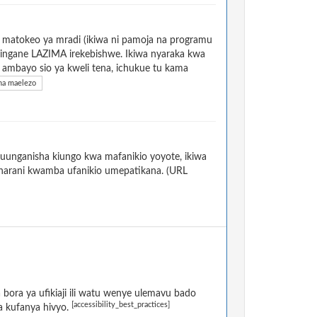
a matokeo ya mradi (ikiwa ni pamoja na programu
ilingane LAZIMA irekebishwe. Ikiwa nyaraka kwa
i ambayo sio ya kweli tena, ichukue tu kama
a maelezo
uunganisha kiungo kwa mafanikio yoyote, ikiwa
dharani kwamba ufanikio umepatikana. (URL
ora ya ufikiaji ili watu wenye ulemavu bado
[accessibility_best_practices]
a kufanya hivyo.