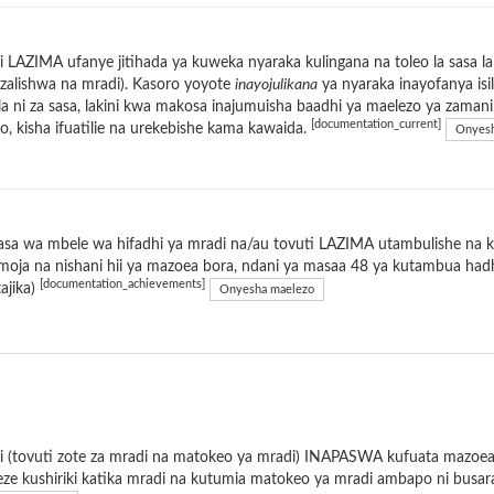
 LAZIMA ufanye jitihada ya kuweka nyaraka kulingana na toleo la sasa l
zalishwa na mradi). Kasoro yoyote
inayojulikana
ya nyaraka inayofanya is
a ni za sasa, lakini kwa makosa inajumuisha baadhi ya maelezo ya zaman
[documentation_current]
o, kisha ifuatilie na urekebishe kama kawaida.
Onyesh
sa wa mbele wa hifadhi ya mradi na/au tovuti LAZIMA utambulishe na k
moja na nishani hii ya mazoea bora, ndani ya masaa 48 ya kutambua ha
[documentation_achievements]
tajika)
Onyesha maelezo
 (tovuti zote za mradi na matokeo ya mradi) INAPASWA kufuata mazoea b
e kushiriki katika mradi na kutumia matokeo ya mradi ambapo ni busar