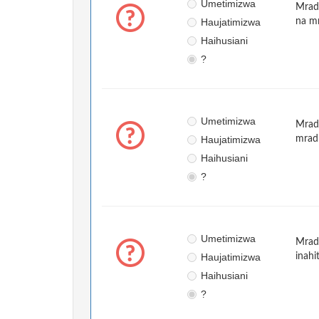
Umetimizwa
Mrad
Haujatimizwa
na mr
Haihusiani
?
Umetimizwa
Mradi
Haujatimizwa
mradi
Haihusiani
?
Umetimizwa
Mrad
Haujatimizwa
inahi
Haihusiani
?