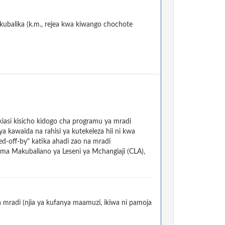
kubalika (k.m., rejea kwa kiwango chochote
asi kisicho kidogo cha programu ya mradi
kawaida na rahisi ya kutekeleza hii ni kwa
d-off-by" katika ahadi zao na mradi
a Makubaliano ya Leseni ya Mchangiaji (CLA),
radi (njia ya kufanya maamuzi, ikiwa ni pamoja