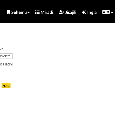
Sehemu
Miradi
Jisajili
Ingia
wa
maelezo
o! Hadhi
u
.