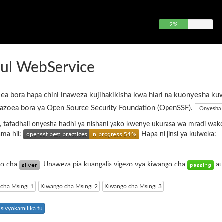
2%
ul WebService
ea bora hapa chini inaweza kujihakikisha kwa hiari na kuonyesha ku
azoea bora ya Open Source Security Foundation (OpenSSF).
Onyesha 
, tafadhali onyesha hadhi ya nishani yako kwenye ukurasa wa mradi wak
ama hii:
Hapa ni jinsi ya kuiweka:
ngo cha
. Unaweza pia kuangalia vigezo vya kiwango cha
a
cha Msingi 1
Kiwango cha Msingi 2
Kiwango cha Msingi 3
sivyokamilika tu