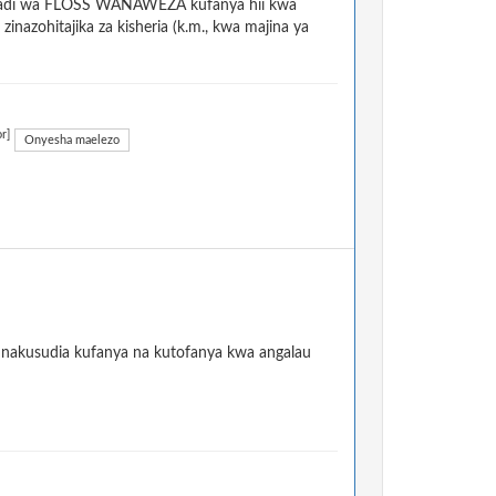
a mradi wa FLOSS WANAWEZA kufanya hii kwa
nazohitajika za kisheria (k.m., kwa majina ya
r]
Onyesha maelezo
 unakusudia kufanya na kutofanya kwa angalau