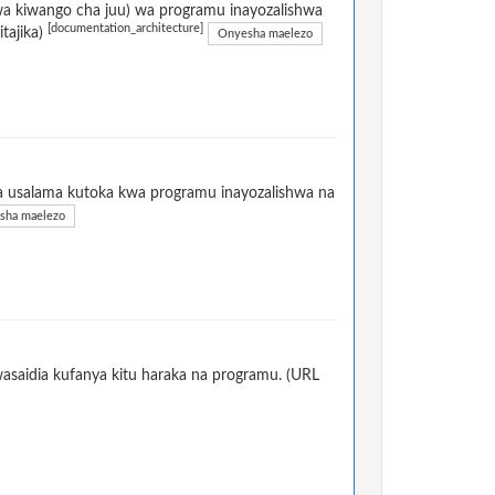
a kiwango cha juu) wa programu inayozalishwa
[documentation_architecture]
itajika)
Onyesha maelezo
la usalama kutoka kwa programu inayozalishwa na
sha maelezo
aidia kufanya kitu haraka na programu. (URL