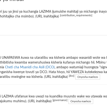
i juu ya jinsi ya kuchangia LAZIMA ijumuishe mahitaji ya michango inayo
[contribution_requirements]
hohitajika cha msimbo). (URL inahitajika)
i UNAPASWA kuwa na utaratibu wa kisheria ambapo wasanidi wote wa ki
hibitisha kwamba wameruhusiwa kisheria kufanya michango hii. Mbinu ya 
mia
Cheti cha Msanidi cha Asili (DCO)
, ambapo watumiaji huongeza "signe
ganisha kwenye tovuti ya DCO. Hata hivyo, hii YAWEZA kutekelezwa kam
[dco]
aratibu mwingine wa kisheria. (URL inahitajika)
Onyesha maelezo
i LAZIMA ufafanue kwa uwazi na kuandika muundo wake wa utawala wa m
[governance]
ajukumu muhimu). (URL inahitajika)
Onyesha maelezo