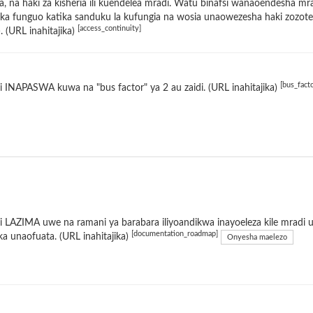
a, na haki za kisheria ili kuendelea mradi. Watu binafsi wanaoendesh
a funguo katika sanduku la kufungia na wosia unaowezesha haki zozote zi
[access_continuity]
 (URL inahitajika)
[bus_facto
 INAPASWA kuwa na "bus factor" ya 2 au zaidi. (URL inahitajika)
 LAZIMA uwe na ramani ya barabara iliyoandikwa inayoeleza kile mradi
[documentation_roadmap]
 unaofuata. (URL inahitajika)
Onyesha maelezo