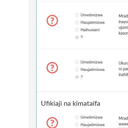
Umetimizwa
Mradi
Haujatimizwa
inayo
ujuml
Haihusiani
kasor
?
Umetimizwa
Ukura
Haujatimizwa
ni pa
inahi
?
Ufikiaji na kimataifa
Umetimizwa
Mradi
Haujatimizwa
wawez