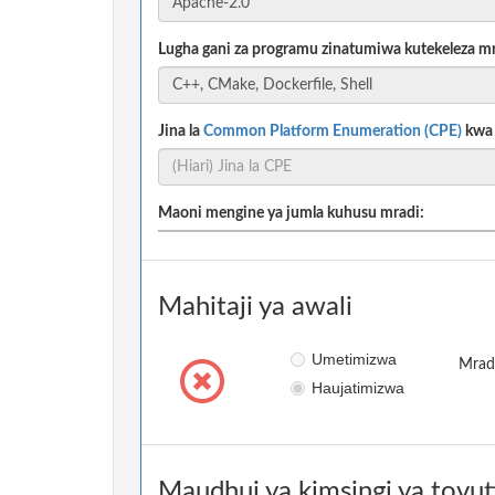
Lugha gani za programu zinatumiwa kutekeleza m
Jina la
Common Platform Enumeration (CPE)
kwa m
Maoni mengine ya jumla kuhusu mradi:
Mahitaji ya awali
Umetimizwa
Mradi
Haujatimizwa
Maudhui ya kimsingi ya tovut