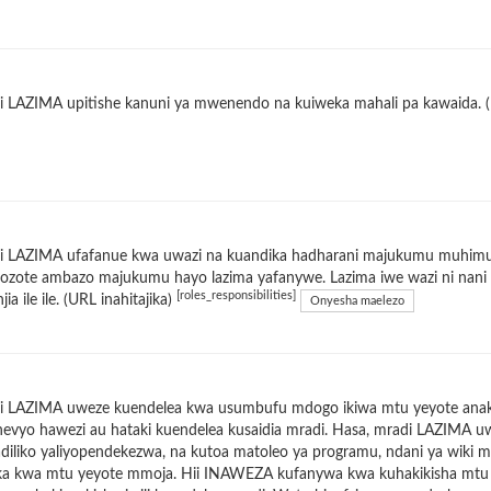
 LAZIMA upitishe kanuni ya mwenendo na kuiweka mahali pa kawaida. (U
i LAZIMA ufafanue kwa uwazi na kuandika hadharani majukumu muhimu k
zozote ambazo majukumu hayo lazima yafanywe. Lazima iwe wazi ni nani a
[roles_responsibilities]
jia ile ile. (URL inahitajika)
Onyesha maelezo
i LAZIMA uweze kuendelea kwa usumbufu mdogo ikiwa mtu yeyote anakuf
nevyo hawezi au hataki kuendelea kusaidia mradi. Hasa, mradi LAZIMA u
iliko yaliyopendekezwa, na kutoa matoleo ya programu, ndani ya wiki m
ka kwa mtu yeyote mmoja. Hii INAWEZA kufanywa kwa kuhakikisha mtu mw