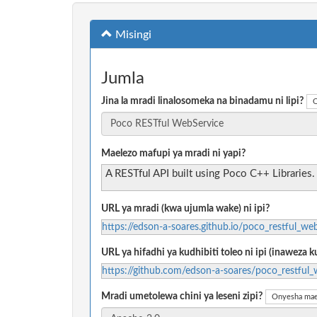
Misingi
Jumla
Jina la mradi linalosomeka na binadamu ni lipi?
O
Maelezo mafupi ya mradi ni yapi?
A RESTful API built using Poco C++ Libraries.
URL ya mradi (kwa ujumla wake) ni ipi?
https://edson-a-soares.github.io/poco_restful_we
URL ya hifadhi ya kudhibiti toleo ni ipi (inaweza
https://github.com/edson-a-soares/poco_restful_
Mradi umetolewa chini ya leseni zipi?
Onyesha mae