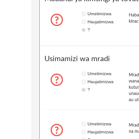
Umetimizwa
Habar
Haujatimizwa
kinac
?
Usimamizi wa mradi
Umetimizwa
Mrad
Haujatimizwa
wanat
kutu
?
unaun
au ut
Umetimizwa
Mrad
Haujatimizwa
na m