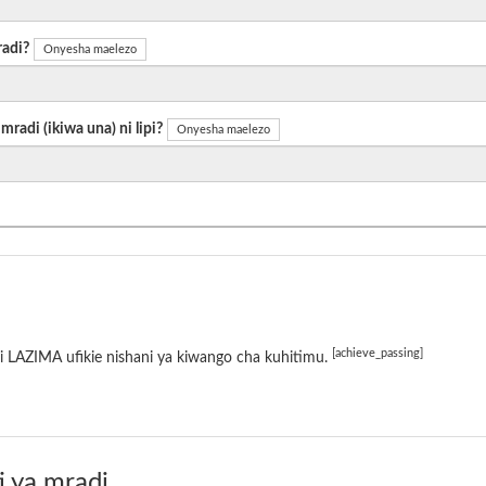
radi?
Onyesha maelezo
radi (ikiwa una) ni lipi?
Onyesha maelezo
[achieve_passing]
 LAZIMA ufikie nishani ya kiwango cha kuhitimu.
i ya mradi