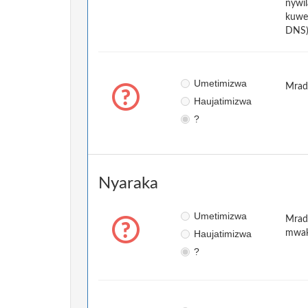
nywil
kuwek
DNS).
Umetimizwa
Mradi
Haujatimizwa
?
Nyaraka
Umetimizwa
Mradi
Haujatimizwa
mwaka
?