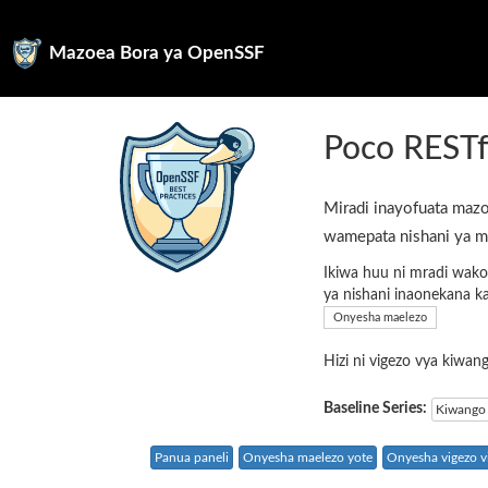
Mazoea Bora ya OpenSSF
Poco RESTf
Miradi inayofuata mazo
wamepata nishani ya m
Ikiwa huu ni mradi wako
ya nishani inaonekana k
Onyesha maelezo
Hizi ni vigezo vya kiwa
Baseline Series:
Kiwango 
Panua paneli
Onyesha maelezo yote
Onyesha vigezo vi