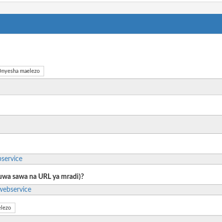
nyesha maelezo
bservice
 kuwa sawa na URL ya mradi)?
webservice
lezo