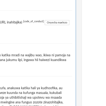
[code_of_conduct]
RL inahitajika)
Onyesha maelezo
atika mradi na wajibu wao, ikiwa ni pamoja na
na jukumu lipi, ingawa hii haiwezi kuandikwa
a, anakuwa katika hali ya kudhoofika, au
weze kuunda na kufunga masuala, kukubali
oja ya uthibitishaji wa upotevu wa msaada
ingine ana funguo zozote zinazohitajika,