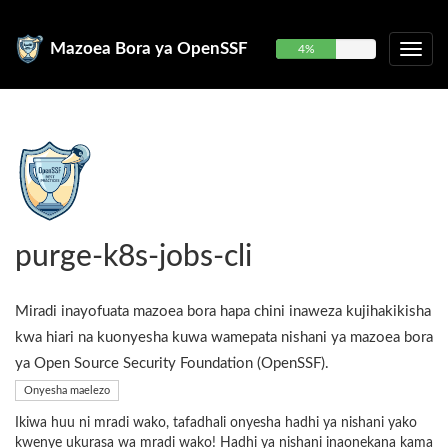
Mazoea Bora ya OpenSSF
4%
purge-k8s-jobs-cli
Miradi inayofuata mazoea bora hapa chini inaweza kujihakikisha
kwa hiari na kuonyesha kuwa wamepata nishani ya mazoea bora
ya Open Source Security Foundation (OpenSSF).
Onyesha maelezo
Ikiwa huu ni mradi wako, tafadhali onyesha hadhi ya nishani yako
kwenye ukurasa wa mradi wako! Hadhi ya nishani inaonekana kama