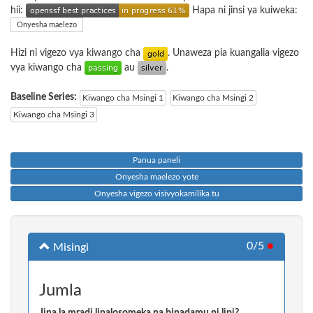
hii:
Hapa ni jinsi ya kuiweka:
Onyesha maelezo
Hizi ni vigezo vya kiwango cha
. Unaweza pia kuangalia vigezo
vya kiwango cha
au
.
Baseline Series:
Kiwango cha Msingi 1
Kiwango cha Msingi 2
Kiwango cha Msingi 3
Panua paneli
Onyesha maelezo yote
Onyesha vigezo visivyokamilika tu
0/5
●
Misingi
Jumla