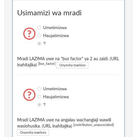
Usimamizi wa mradi
Umetimizwa
Haujatimizwa
?
Mradi LAZIMA uwe na "bus factor" ya 2 au zaidi. (URL
[bus_factor]
inahitajika)
Onyesha maelezo
Umetimizwa
Haujatimizwa
?
Mradi LAZIMA uwe na angalau wachangiaji wawili
[contributors_unassociated]
wasiohusika. (URL inahitajika)
Onyesha maelezo