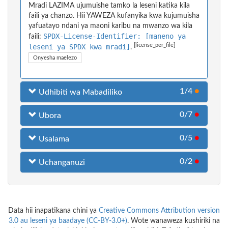
Mradi LAZIMA ujumuishe tamko la leseni katika kila
faili ya chanzo. Hii YAWEZA kufanyika kwa kujumuisha
yafuatayo ndani ya maoni karibu na mwanzo wa kila
SPDX-License-Identifier: [maneno ya
faili:
[license_per_file]
leseni ya SPDX kwa mradi]
.
Onyesha maelezo
1/4
●
Udhibiti wa Mabadiliko
0/7
●
Ubora
0/5
●
Usalama
0/2
●
Uchanganuzi
Data hii inapatikana chini ya
Creative Commons Attribution version
3.0 au leseni ya baadaye (CC-BY-3.0+)
. Wote wanaweza kushiriki na