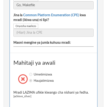
Jina la
Common Platform Enumeration (CPE)
kwa
mradi (ikiwa una) ni lipi?
Onyesha maelezo
Maoni mengine ya jumla kuhusu mradi:
Mahitaji ya awali
Umetimizwa
Haujatimizwa
Mradi LAZIMA ufikie kiwango cha nishani ya fedha.
[achieve_silver]