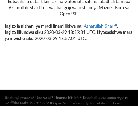
kubadilisha data, lakini lazima watoe sifa sahihi. Tafadhali tambua
Azharullah Shariff na wachangiaji wa nishani ya Mazoea Bora ya
OpenSSF.
Ingizo la nishani ya mradi linamilikiwa na:
Azharullah Shariff
.
Ingizo liliundwa siku
2020-03-29 18:39:34 UTC,
iliyosasishwa mara
ya mwisho siku
2020-03-29 18:57:01 UTC.
Unahitaji msaada? Una swali? Unaona hitilafu? Tafadhali
tuma barua pepe
or
wasilisha suala
.
© 2015-2018
Open Source Security Foundation
, a
Linux
Foundation
Mradi Shirikishi. Haki Zote Zimehifadhiwa. Tafadhali angalia
sera ya
faragha
and
masharti ya utumiaji
.
Tafsiri hii inaweza kuwa na makosa. Ikiwa kuna migongano, Kiingereza cha asili
ndicho kinachotawala.