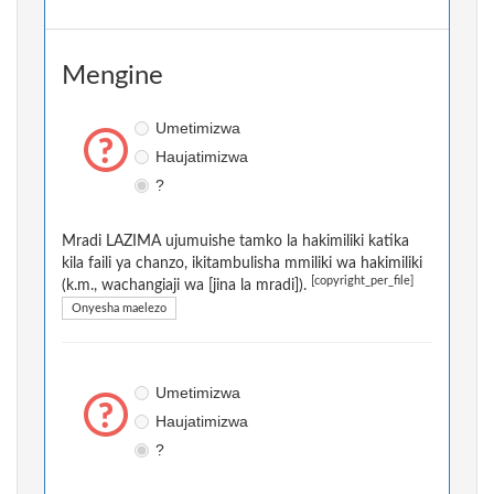
Mengine
Umetimizwa
Haujatimizwa
?
Mradi LAZIMA ujumuishe tamko la hakimiliki katika
kila faili ya chanzo, ikitambulisha mmiliki wa hakimiliki
[copyright_per_file]
(k.m., wachangiaji wa [jina la mradi]).
Onyesha maelezo
Umetimizwa
Haujatimizwa
?