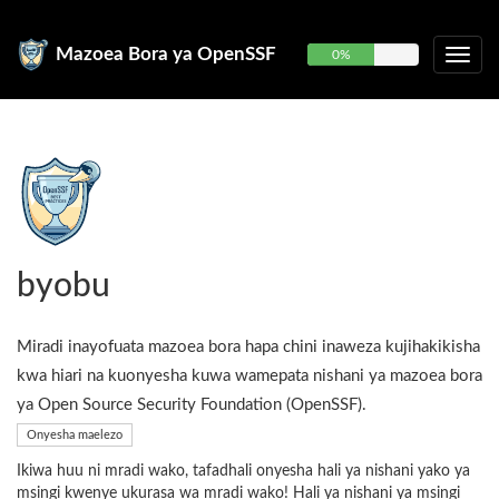
Mazoea Bora ya OpenSSF
0%
byobu
Miradi inayofuata mazoea bora hapa chini inaweza kujihakikisha
kwa hiari na kuonyesha kuwa wamepata nishani ya mazoea bora
ya Open Source Security Foundation (OpenSSF).
Onyesha maelezo
Ikiwa huu ni mradi wako, tafadhali onyesha hali ya nishani yako ya
msingi kwenye ukurasa wa mradi wako! Hali ya nishani ya msingi