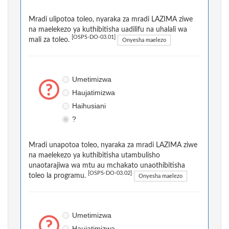
Mradi ulipotoa toleo, nyaraka za mradi LAZIMA ziwe
na maelekezo ya kuthibitisha uadilifu na uhalali wa
[OSPS-DO-03.01]
mali za toleo.
Onyesha maelezo
Umetimizwa
Haujatimizwa
Haihusiani
?
Mradi unapotoa toleo, nyaraka za mradi LAZIMA ziwe
na maelekezo ya kuthibitisha utambulisho
unaotarajiwa wa mtu au mchakato unaothibitisha
[OSPS-DO-03.02]
toleo la programu.
Onyesha maelezo
Umetimizwa
Haujatimizwa