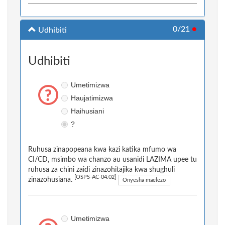
0/21
●
Udhibiti
Udhibiti
Umetimizwa
Haujatimizwa
Haihusiani
?
Ruhusa zinapopeana kwa kazi katika mfumo wa
CI/CD, msimbo wa chanzo au usanidi LAZIMA upee tu
ruhusa za chini zaidi zinazohitajika kwa shughuli
[OSPS-AC-04.02]
zinazohusiana.
Onyesha maelezo
Umetimizwa