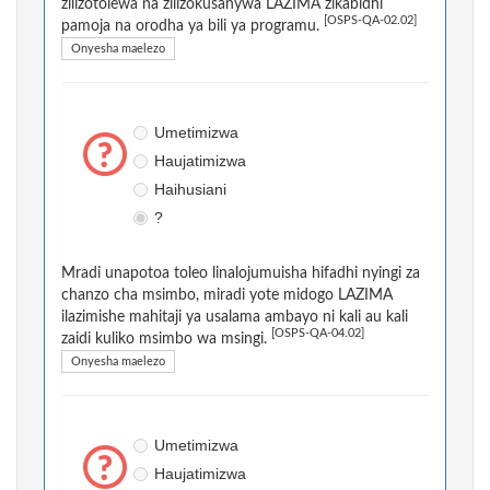
zilizotolewa na zilizokusanywa LAZIMA zikabidhi
[OSPS-QA-02.02]
pamoja na orodha ya bili ya programu.
Onyesha maelezo
Umetimizwa
Haujatimizwa
Haihusiani
?
Mradi unapotoa toleo linalojumuisha hifadhi nyingi za
chanzo cha msimbo, miradi yote midogo LAZIMA
ilazimishe mahitaji ya usalama ambayo ni kali au kali
[OSPS-QA-04.02]
zaidi kuliko msimbo wa msingi.
Onyesha maelezo
Umetimizwa
Haujatimizwa