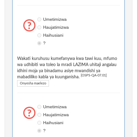
Umetimizwa
Haujatimizwa
Haihusiani
?
Wakati kuruhusu kumefanywa kwa tawi kuu, mfumo
wa udhibiti wa toleo la mradi LAZIMA uhitaji angalau
idhini moja ya binadamu asiye mwandishi ya
[OSPS-QA-07.01]
mabadiliko kabla ya kuunganisha.
Onyesha maelezo
Umetimizwa
Haujatimizwa
Haihusiani
?