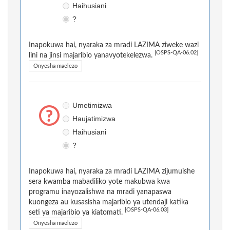
Haihusiani
?
Inapokuwa hai, nyaraka za mradi LAZIMA ziweke wazi
[OSPS-QA-06.02]
lini na jinsi majaribio yanavyotekelezwa.
Onyesha maelezo
Umetimizwa
Haujatimizwa
Haihusiani
?
Inapokuwa hai, nyaraka za mradi LAZIMA zijumuishe
sera kwamba mabadiliko yote makubwa kwa
programu inayozalishwa na mradi yanapaswa
kuongeza au kusasisha majaribio ya utendaji katika
[OSPS-QA-06.03]
seti ya majaribio ya kiatomati.
Onyesha maelezo