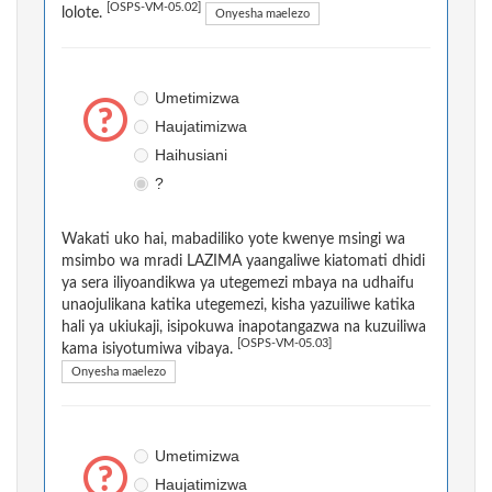
[OSPS-VM-05.02]
lolote.
Onyesha maelezo
Umetimizwa
Haujatimizwa
Haihusiani
?
Wakati uko hai, mabadiliko yote kwenye msingi wa
msimbo wa mradi LAZIMA yaangaliwe kiatomati dhidi
ya sera iliyoandikwa ya utegemezi mbaya na udhaifu
unaojulikana katika utegemezi, kisha yazuiliwe katika
hali ya ukiukaji, isipokuwa inapotangazwa na kuzuiliwa
[OSPS-VM-05.03]
kama isiyotumiwa vibaya.
Onyesha maelezo
Umetimizwa
Haujatimizwa