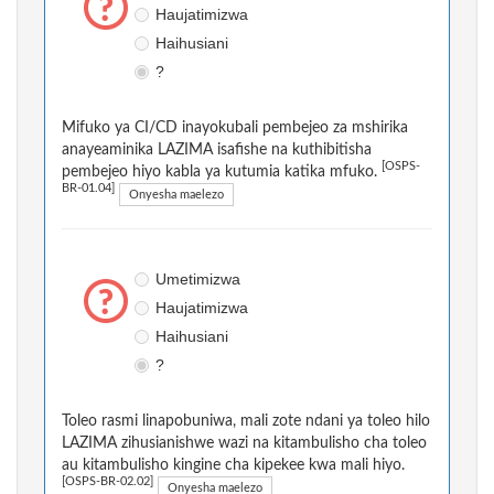
Haujatimizwa
Haihusiani
?
Mifuko ya CI/CD inayokubali pembejeo za mshirika
anayeaminika LAZIMA isafishe na kuthibitisha
[OSPS-
pembejeo hiyo kabla ya kutumia katika mfuko.
BR-01.04]
Onyesha maelezo
Umetimizwa
Haujatimizwa
Haihusiani
?
Toleo rasmi linapobuniwa, mali zote ndani ya toleo hilo
LAZIMA zihusianishwe wazi na kitambulisho cha toleo
au kitambulisho kingine cha kipekee kwa mali hiyo.
[OSPS-BR-02.02]
Onyesha maelezo