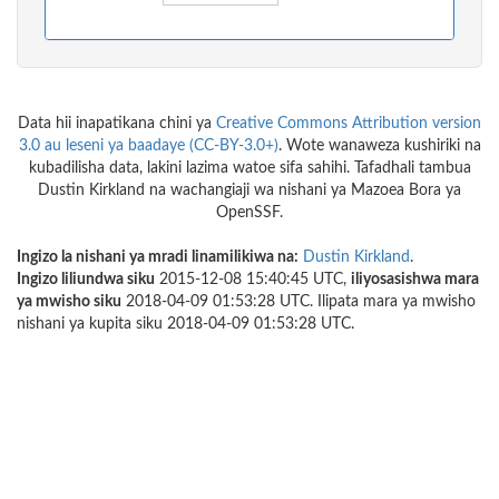
Data hii inapatikana chini ya
Creative Commons Attribution version
3.0 au leseni ya baadaye (CC-BY-3.0+)
. Wote wanaweza kushiriki na
kubadilisha data, lakini lazima watoe sifa sahihi. Tafadhali tambua
Dustin Kirkland na wachangiaji wa nishani ya Mazoea Bora ya
OpenSSF.
Ingizo la nishani ya mradi linamilikiwa na:
Dustin Kirkland
.
Ingizo liliundwa siku
2015-12-08 15:40:45 UTC,
iliyosasishwa mara
ya mwisho siku
2018-04-09 01:53:28 UTC. Ilipata mara ya mwisho
nishani ya kupita siku 2018-04-09 01:53:28 UTC.