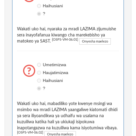
Haihusiani
?
Wakati uko hai, nyaraka za mradi LAZIMA zijumuishe
sera inayofafanua kiwango cha marekebisho ya
[OSPS-VM-06.01]
matokeo ya SAST.
Onyesha maelezo
Umetimizwa
Haujatimizwa
Haihusiani
?
Wakati uko hai, mabadiliko yote kwenye msingi wa
msimbo wa mradi LAZIMA yaangaliwe kiatomati dhidi
ya sera iliyoandikwa ya udhaifu wa usalama na
kuzuiliwa katika hali ya ukiukaji isipokuwa
inapotangazwa na kuzuiliwa kama isiyotumiwa vibaya.
[OSPS-VM-06.02]
Onyesha maelezo