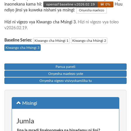
inaonekana kama hii:
Huu
ndiyo jinsi ya kuweka nishani ya msingi:
Onyesha maelezo
Hizi ni vigezo vya Kiwango cha Msingi 3.
Hizi ni vigezo vya toleo
v2026.02.19.
Baseline Series:
Kiwango cha Msingi 1
Kiwango cha Msingi 2
Kiwango cha Msingi 3
Panua paneli
Onyesha maelezo yote
Onyesha vigezo visivyokamilika tu
Misingi
Jumla
Jina la mradi linalosomeka na binadamu ni lipi?