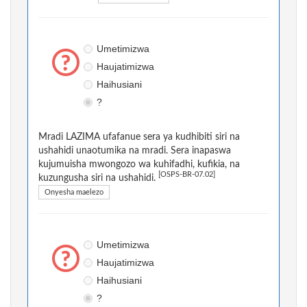
Umetimizwa
Haujatimizwa
Haihusiani
?
Mradi LAZIMA ufafanue sera ya kudhibiti siri na
ushahidi unaotumika na mradi. Sera inapaswa
kujumuisha mwongozo wa kuhifadhi, kufikia, na
[OSPS-BR-07.02]
kuzungusha siri na ushahidi.
Onyesha maelezo
Umetimizwa
Haujatimizwa
Haihusiani
?