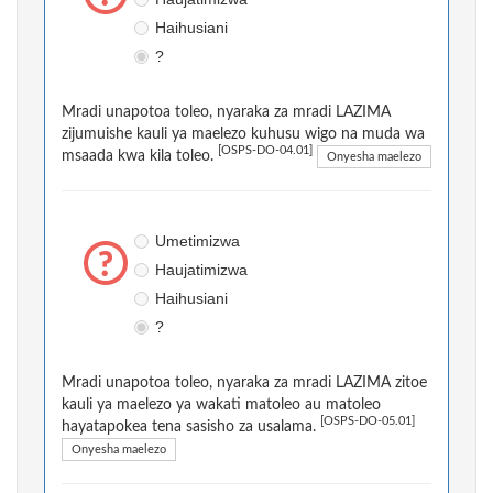
Haihusiani
?
Mradi unapotoa toleo, nyaraka za mradi LAZIMA
zijumuishe kauli ya maelezo kuhusu wigo na muda wa
[OSPS-DO-04.01]
msaada kwa kila toleo.
Onyesha maelezo
Umetimizwa
Haujatimizwa
Haihusiani
?
Mradi unapotoa toleo, nyaraka za mradi LAZIMA zitoe
kauli ya maelezo ya wakati matoleo au matoleo
[OSPS-DO-05.01]
hayatapokea tena sasisho za usalama.
Onyesha maelezo