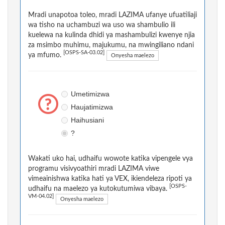
Mradi unapotoa toleo, mradi LAZIMA ufanye ufuatiliaji
wa tisho na uchambuzi wa uso wa shambulio ili
kuelewa na kulinda dhidi ya mashambulizi kwenye njia
za msimbo muhimu, majukumu, na mwingiliano ndani
[OSPS-SA-03.02]
ya mfumo.
Onyesha maelezo
Umetimizwa
Haujatimizwa
Haihusiani
?
Wakati uko hai, udhaifu wowote katika vipengele vya
programu visivyoathiri mradi LAZIMA viwe
vimeainishwa katika hati ya VEX, ikiendeleza ripoti ya
[OSPS-
udhaifu na maelezo ya kutokutumiwa vibaya.
VM-04.02]
Onyesha maelezo