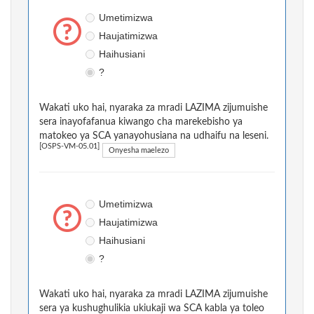
Umetimizwa
Haujatimizwa
Haihusiani
?
Wakati uko hai, nyaraka za mradi LAZIMA zijumuishe
sera inayofafanua kiwango cha marekebisho ya
matokeo ya SCA yanayohusiana na udhaifu na leseni.
[OSPS-VM-05.01]
Onyesha maelezo
Umetimizwa
Haujatimizwa
Haihusiani
?
Wakati uko hai, nyaraka za mradi LAZIMA zijumuishe
sera ya kushughulikia ukiukaji wa SCA kabla ya toleo