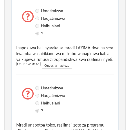
Umetimizwa
Haujatimizwa
Haihusiani
?
Inapokuwa hai, nyaraka za mradi LAZIMA ziwe na sera
kwamba washirikiano wa msimbo wanapimwa kabla
ya kupewa ruhusa zilizopandishwa kwa rasilimali nyeti.
[OSPS-GV-04.01]
Onyesha maelezo
Umetimizwa
Haujatimizwa
Haihusiani
?
Mradi unapotoa toleo, rasilimali zote za programu