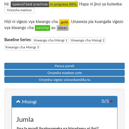
hii:
Hapa ni jinsi ya kuiweka:
Onyesha maelezo
Hizi ni vigezo vya kiwango cha
. Unaweza pia kuangalia vigezo
vya kiwango cha
au
.
Baseline Series:
Kiwango cha Msingi 1
Kiwango cha Msingi 2
Kiwango cha Msingi 3
Panua paneli
Onyesha maelezo yote
Onyesha vigezo visivyokamilika tu
0/5
●
Misingi
Jumla