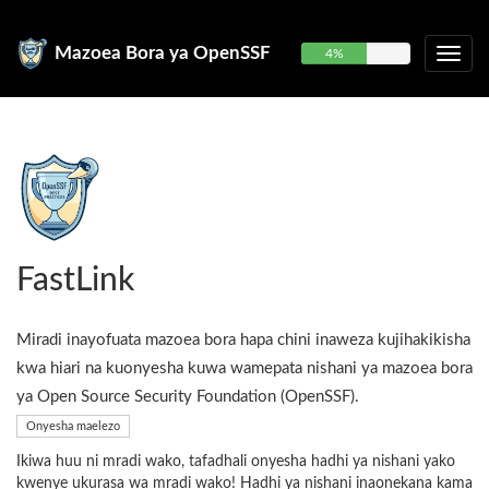
Mazoea Bora ya OpenSSF
4%
FastLink
Miradi inayofuata mazoea bora hapa chini inaweza kujihakikisha
kwa hiari na kuonyesha kuwa wamepata nishani ya mazoea bora
ya Open Source Security Foundation (OpenSSF).
Onyesha maelezo
Ikiwa huu ni mradi wako, tafadhali onyesha hadhi ya nishani yako
kwenye ukurasa wa mradi wako! Hadhi ya nishani inaonekana kama