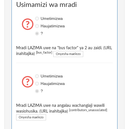
Usimamizi wa mradi
Umetimizwa
Haujatimizwa
?
Mradi LAZIMA uwe na "bus factor" ya 2 au zaidi. (URL
[bus_factor]
inahitajika)
Onyesha maelezo
Umetimizwa
Haujatimizwa
?
Mradi LAZIMA uwe na angalau wachangiaji wawili
[contributors_unassociated]
wasiohusika. (URL inahitajika)
Onyesha maelezo