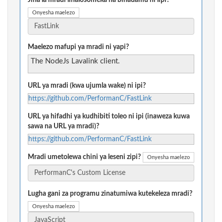
Jina la mradi linalosomeka na binadamu ni lipi?
Onyesha maelezo
Maelezo mafupi ya mradi ni yapi?
The NodeJs Lavalink client.
URL ya mradi (kwa ujumla wake) ni ipi?
https://github.com/PerformanC/FastLink
URL ya hifadhi ya kudhibiti toleo ni ipi (inaweza kuwa
sawa na URL ya mradi)?
https://github.com/PerformanC/FastLink
Mradi umetolewa chini ya leseni zipi?
Onyesha maelezo
Lugha gani za programu zinatumiwa kutekeleza mradi?
Onyesha maelezo