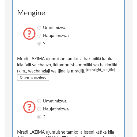
Mengine
Umetimizwa
Haujatimizwa
?
Mradi LAZIMA ujumuishe tamko la hakimiliki katika
kila faili ya chanzo, ikitambulisha mmiliki wa hakimiliki
[copyright_per_file]
(k.m., wachangiaji wa [jina la mradi]).
Onyesha maelezo
Umetimizwa
Haujatimizwa
?
Mradi LAZIMA ujumuishe tamko la leseni katika kila