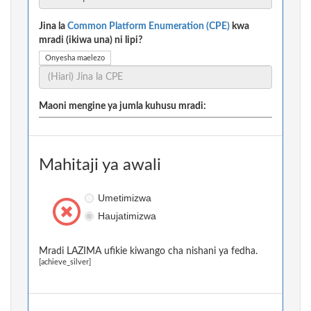
Jina la
Common Platform Enumeration (CPE)
kwa
mradi (ikiwa una) ni lipi?
Onyesha maelezo
Maoni mengine ya jumla kuhusu mradi:
Mahitaji ya awali
Umetimizwa
Haujatimizwa
Mradi LAZIMA ufikie kiwango cha nishani ya fedha.
[achieve_silver]