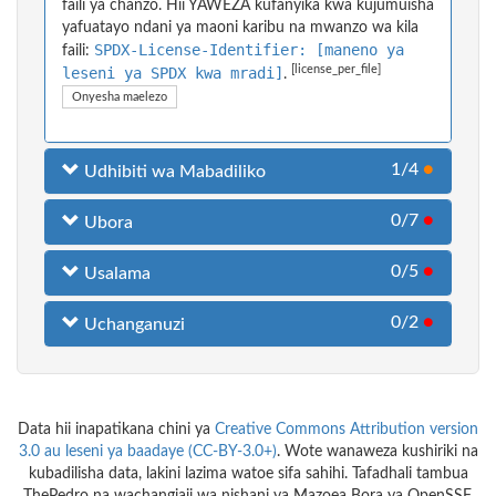
faili ya chanzo. Hii YAWEZA kufanyika kwa kujumuisha
yafuatayo ndani ya maoni karibu na mwanzo wa kila
SPDX-License-Identifier: [maneno ya
faili:
[license_per_file]
leseni ya SPDX kwa mradi]
.
Onyesha maelezo
1/4
●
Udhibiti wa Mabadiliko
0/7
●
Ubora
0/5
●
Usalama
0/2
●
Uchanganuzi
Data hii inapatikana chini ya
Creative Commons Attribution version
3.0 au leseni ya baadaye (CC-BY-3.0+)
. Wote wanaweza kushiriki na
kubadilisha data, lakini lazima watoe sifa sahihi. Tafadhali tambua