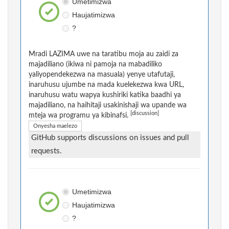
Umetimizwa
Haujatimizwa
?
Mradi LAZIMA uwe na taratibu moja au zaidi za
majadiliano (ikiwa ni pamoja na mabadiliko
yaliyopendekezwa na masuala) yenye utafutaji,
inaruhusu ujumbe na mada kuelekezwa kwa URL,
inaruhusu watu wapya kushiriki katika baadhi ya
majadiliano, na haihitaji usakinishaji wa upande wa
[discussion]
mteja wa programu ya kibinafsi.
Onyesha maelezo
GitHub supports discussions on issues and pull
requests.
Umetimizwa
Haujatimizwa
?