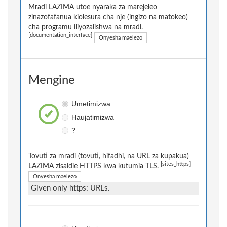
Mradi LAZIMA utoe nyaraka za marejeleo
zinazofafanua kiolesura cha nje (ingizo na matokeo)
cha programu iliyozalishwa na mradi.
[documentation_interface]
Onyesha maelezo
Mengine
Umetimizwa
Haujatimizwa
?
Tovuti za mradi (tovuti, hifadhi, na URL za kupakua)
[sites_https]
LAZIMA zisaidie HTTPS kwa kutumia TLS.
Onyesha maelezo
Given only https: URLs.