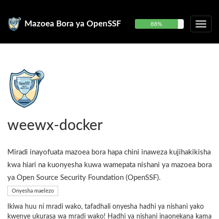
Mazoea Bora ya OpenSSF
88%
weewx-docker
Miradi inayofuata mazoea bora hapa chini inaweza kujihakikisha
kwa hiari na kuonyesha kuwa wamepata nishani ya mazoea bora
ya Open Source Security Foundation (OpenSSF).
Onyesha maelezo
Ikiwa huu ni mradi wako, tafadhali onyesha hadhi ya nishani yako
kwenye ukurasa wa mradi wako! Hadhi ya nishani inaonekana kama