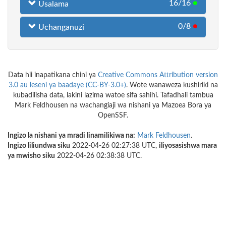
16/16
●
Usalama
0/8
●
Uchanganuzi
Data hii inapatikana chini ya
Creative Commons Attribution version
3.0 au leseni ya baadaye (CC-BY-3.0+)
. Wote wanaweza kushiriki na
kubadilisha data, lakini lazima watoe sifa sahihi. Tafadhali tambua
Mark Feldhousen na wachangiaji wa nishani ya Mazoea Bora ya
OpenSSF.
Ingizo la nishani ya mradi linamilikiwa na:
Mark Feldhousen
.
Ingizo liliundwa siku
2022-04-26 02:27:38 UTC,
iliyosasishwa mara
ya mwisho siku
2022-04-26 02:38:38 UTC.