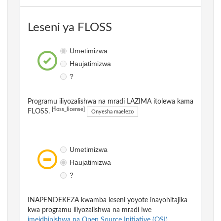
Leseni ya FLOSS
Umetimizwa
Haujatimizwa
?
Programu iliyozalishwa na mradi LAZIMA itolewa kama
[floss_license]
FLOSS.
Onyesha maelezo
Umetimizwa
Haujatimizwa
?
INAPENDEKEZA kwamba leseni yoyote inayohitajika
kwa programu iliyozalishwa na mradi iwe
imeidhinishwa na Open Source Initiative (OSI).