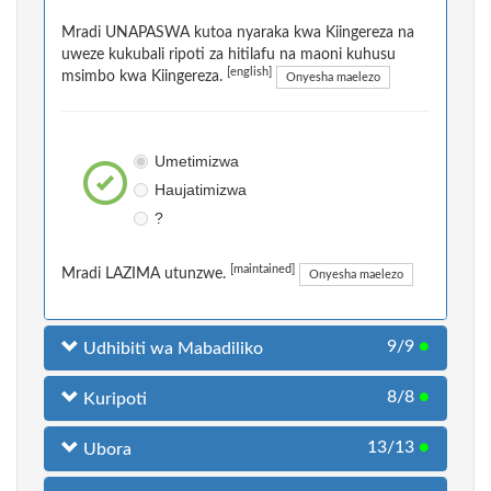
Mradi UNAPASWA kutoa nyaraka kwa Kiingereza na
uweze kukubali ripoti za hitilafu na maoni kuhusu
[english]
msimbo kwa Kiingereza.
Onyesha maelezo
Umetimizwa
Haujatimizwa
?
[maintained]
Mradi LAZIMA utunzwe.
Onyesha maelezo
9/9
●
Udhibiti wa Mabadiliko
8/8
●
Kuripoti
13/13
●
Ubora