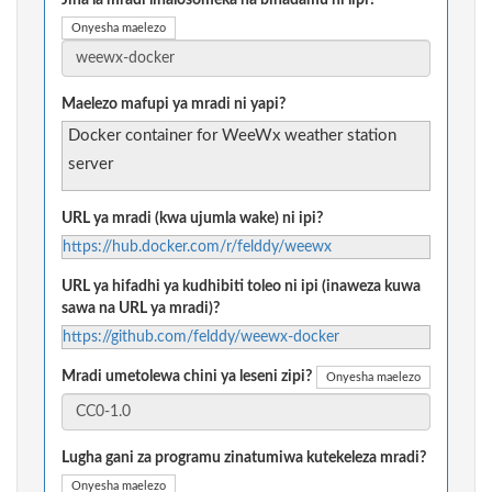
Jina la mradi linalosomeka na binadamu ni lipi?
Onyesha maelezo
Maelezo mafupi ya mradi ni yapi?
Docker container for WeeWx weather station
server
URL ya mradi (kwa ujumla wake) ni ipi?
https://hub.docker.com/r/felddy/weewx
URL ya hifadhi ya kudhibiti toleo ni ipi (inaweza kuwa
sawa na URL ya mradi)?
https://github.com/felddy/weewx-docker
Mradi umetolewa chini ya leseni zipi?
Onyesha maelezo
Lugha gani za programu zinatumiwa kutekeleza mradi?
Onyesha maelezo