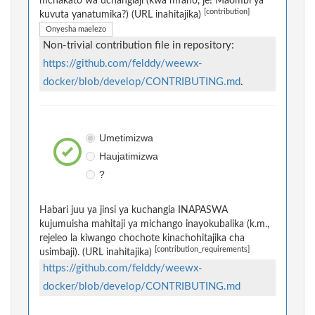
mchakato wa uchangiaji (kwa mfano, je! Maombi ya
[contribution]
kuvuta yanatumika?) (URL inahitajika)
Onyesha maelezo
Non-trivial contribution file in repository:
https://github.com/felddy/weewx-
docker/blob/develop/CONTRIBUTING.md
.
Umetimizwa
Haujatimizwa
?
Habari juu ya jinsi ya kuchangia INAPASWA
kujumuisha mahitaji ya michango inayokubalika (k.m.,
rejeleo la kiwango chochote kinachohitajika cha
[contribution_requirements]
usimbaji). (URL inahitajika)
https://github.com/felddy/weewx-
docker/blob/develop/CONTRIBUTING.md