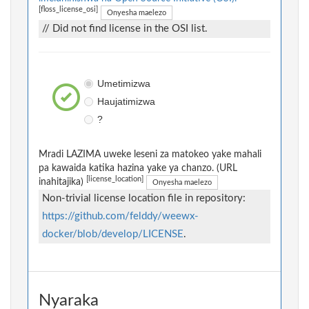
[floss_license_osi]
Onyesha maelezo
// Did not find license in the OSI list.
Umetimizwa
Haujatimizwa
?
Mradi LAZIMA uweke leseni za matokeo yake mahali
pa kawaida katika hazina yake ya chanzo. (URL
[license_location]
inahitajika)
Onyesha maelezo
Non-trivial license location file in repository:
https://github.com/felddy/weewx-
docker/blob/develop/LICENSE
.
Nyaraka