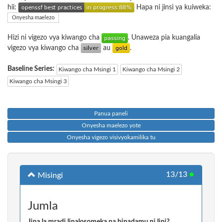
hii:
Hapa ni jinsi ya kuiweka:
Onyesha maelezo
Hizi ni vigezo vya kiwango cha
. Unaweza pia kuangalia
vigezo vya kiwango cha
au
.
Baseline Series:
Kiwango cha Msingi 1
Kiwango cha Msingi 2
Kiwango cha Msingi 3
Panua paneli
Onyesha maelezo yote
Onyesha vigezo visivyokamilika tu
13/13
●
Misingi
Jumla