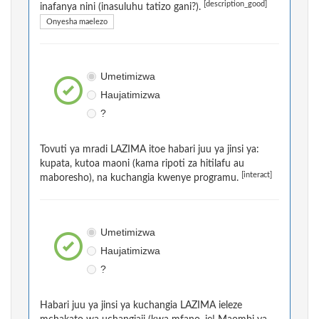
[description_good]
inafanya nini (inasuluhu tatizo gani?).
Onyesha maelezo
Umetimizwa
Haujatimizwa
?
Tovuti ya mradi LAZIMA itoe habari juu ya jinsi ya:
kupata, kutoa maoni (kama ripoti za hitilafu au
[interact]
maboresho), na kuchangia kwenye programu.
Umetimizwa
Haujatimizwa
?
Habari juu ya jinsi ya kuchangia LAZIMA ieleze