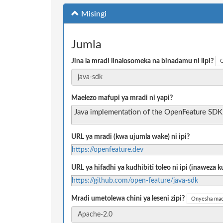
Misingi
Jumla
Jina la mradi linalosomeka na binadamu ni lipi?
O
Maelezo mafupi ya mradi ni yapi?
Java implementation of the OpenFeature SDK
URL ya mradi (kwa ujumla wake) ni ipi?
https://openfeature.dev
URL ya hifadhi ya kudhibiti toleo ni ipi (inaweza
https://github.com/open-feature/java-sdk
Mradi umetolewa chini ya leseni zipi?
Onyesha mae