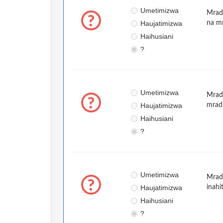
Umetimizwa
Mrad
Haujatimizwa
na mr
Haihusiani
?
Umetimizwa
Mradi
Haujatimizwa
mradi
Haihusiani
?
Umetimizwa
Mrad
Haujatimizwa
inahi
Haihusiani
?