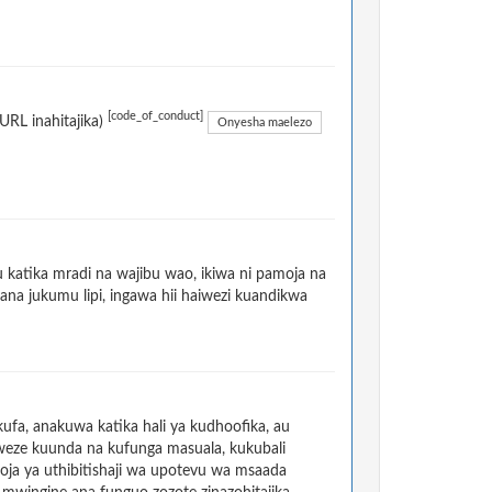
[code_of_conduct]
RL inahitajika)
Onyesha maelezo
atika mradi na wajibu wao, ikiwa ni pamoja na
na jukumu lipi, ingawa hii haiwezi kuandikwa
a, anakuwa katika hali ya kudhoofika, au
weze kuunda na kufunga masuala, kukubali
oja ya uthibitishaji wa upotevu wa msaada