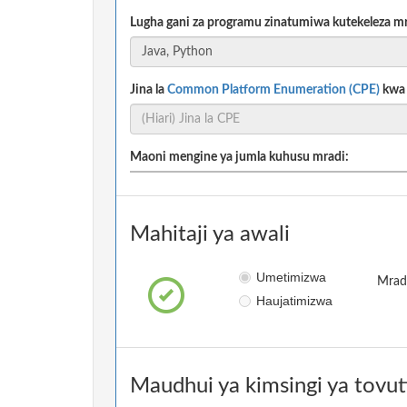
Lugha gani za programu zinatumiwa kutekeleza m
Jina la
Common Platform Enumeration (CPE)
kwa m
Maoni mengine ya jumla kuhusu mradi:
Mahitaji ya awali
Umetimizwa
Mradi
Haujatimizwa
Maudhui ya kimsingi ya tovut