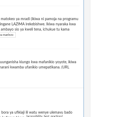
a matokeo ya mradi (ikiwa ni pamoja na programu
ilingane LAZIMA irekebishwe. Ikiwa nyaraka kwa
i ambayo sio ya kweli tena, ichukue tu kama
a maelezo
uunganisha kiungo kwa mafanikio yoyote, ikiwa
dharani kwamba ufanikio umepatikana. (URL
ora ya ufikiaji ili watu wenye ulemavu bado
[accessibility_best_practices]