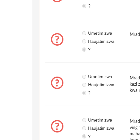
?
Umetimizwa
Mradi
Haujatimizwa
?
Umetimizwa
Mrad
Haujatimizwa
kazi 
kwa n
?
Umetimizwa
Mrad
Haujatimizwa
vingi
mabad
?