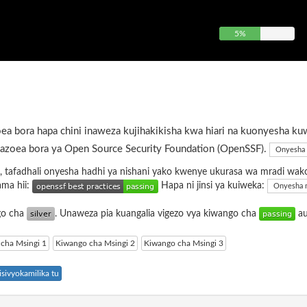
5%
ea bora hapa chini inaweza kujihakikisha kwa hiari na kuonyesha ku
azoea bora ya Open Source Security Foundation (OpenSSF).
Onyesha 
, tafadhali onyesha hadhi ya nishani yako kwenye ukurasa wa mradi wak
ama hii:
Hapa ni jinsi ya kuiweka:
Onyesha 
ngo cha
. Unaweza pia kuangalia vigezo vya kiwango cha
a
cha Msingi 1
Kiwango cha Msingi 2
Kiwango cha Msingi 3
sivyokamilika tu