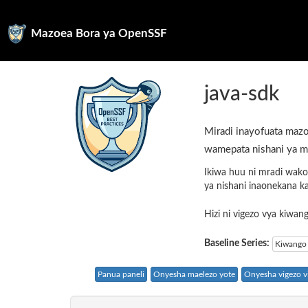
Mazoea Bora ya OpenSSF
java-sdk
Miradi inayofuata mazo
wamepata nishani ya m
Ikiwa huu ni mradi wako
ya nishani inaonekana k
Hizi ni vigezo vya kiwa
Baseline Series:
Kiwango 
Panua paneli
Onyesha maelezo yote
Onyesha vigezo vi