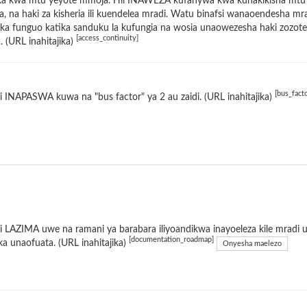
ka kwa mtu yeyote mmoja. Hii INAWEZA kufanywa kwa kuhakikisha mtu mw
a, na haki za kisheria ili kuendelea mradi. Watu binafsi wanaoendesh
a funguo katika sanduku la kufungia na wosia unaowezesha haki zozote zi
[access_continuity]
 (URL inahitajika)
[bus_facto
 INAPASWA kuwa na "bus factor" ya 2 au zaidi. (URL inahitajika)
 LAZIMA uwe na ramani ya barabara iliyoandikwa inayoeleza kile mradi
[documentation_roadmap]
 unaofuata. (URL inahitajika)
Onyesha maelezo