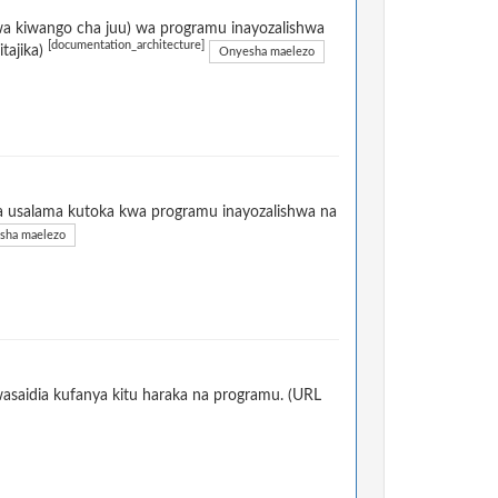
a kiwango cha juu) wa programu inayozalishwa
[documentation_architecture]
itajika)
Onyesha maelezo
la usalama kutoka kwa programu inayozalishwa na
sha maelezo
aidia kufanya kitu haraka na programu. (URL