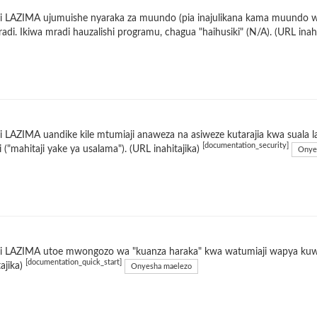
i LAZIMA ujumuishe nyaraka za muundo (pia inajulikana kama muundo w
adi. Ikiwa mradi hauzalishi programu, chagua "haihusiki" (N/A). (URL inah
 LAZIMA uandike kile mtumiaji anaweza na asiweze kutarajia kwa suala 
[documentation_security]
 ("mahitaji yake ya usalama"). (URL inahitajika)
Onye
i LAZIMA utoe mwongozo wa "kuanza haraka" kwa watumiaji wapya kuwas
[documentation_quick_start]
tajika)
Onyesha maelezo