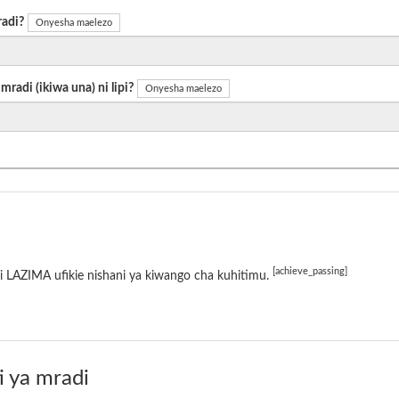
radi?
Onyesha maelezo
radi (ikiwa una) ni lipi?
Onyesha maelezo
[achieve_passing]
 LAZIMA ufikie nishani ya kiwango cha kuhitimu.
i ya mradi