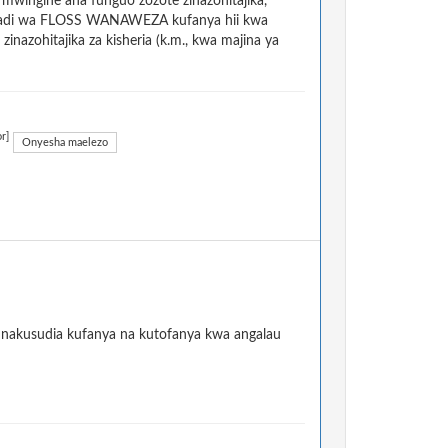
ingine ana funguo zozote zinazohitajika,
a mradi wa FLOSS WANAWEZA kufanya hii kwa
nazohitajika za kisheria (k.m., kwa majina ya
r]
Onyesha maelezo
 unakusudia kufanya na kutofanya kwa angalau