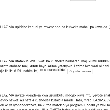
 LAZIMA upitishe kanuni ya mwenendo na kuiweka mahali pa kawaida. (U
i LAZIMA ufafanue kwa uwazi na kuandika hadharani majukumu muhimu k
zozote ambazo majukumu hayo lazima yafanywe. Lazima iwe wazi ni nani a
[roles_responsibilities]
jia ile ile. (URL inahitajika)
Onyesha maelezo
i LAZIMA uweze kuendelea kwa usumbufu mdogo ikiwa mtu yeyote anakuf
nevyo hawezi au hataki kuendelea kusaidia mradi. Hasa, mradi LAZIMA u
iliko yaliyopendekezwa, na kutoa matoleo ya programu, ndani ya wiki m