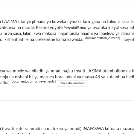
 LAZIMA ufanye jitihada ya kuweka nyaraka kulingana na toleo la sasa l
zalishwa na mradi). Kasoro yoyote
inayojulikana
ya nyaraka inayofanya is
a ni za sasa, lakini kwa makosa inajumuisha baadhi ya maelezo ya zaman
[documentation_current]
o, kisha ifuatilie na urekebishe kama kawaida.
Onyesh
sa wa mbele wa hifadhi ya mradi na/au tovuti LAZIMA utambulishe na k
moja na nishani hii ya mazoea bora, ndani ya masaa 48 ya kutambua ha
[documentation_achievements]
tajika)
Onyesha maelezo
 (tovuti zote za mradi na matokeo ya mradi) INAPASWA kufuata mazoea b