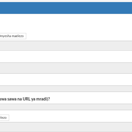
nyesha maelezo
 kuwa sawa na URL ya mradi)?
lezo