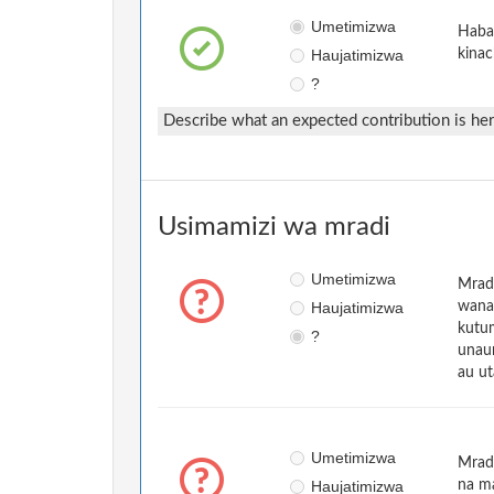
Umetimizwa
Habar
Haujatimizwa
kinac
?
Describe what an expected contribution is he
Usimamizi wa mradi
Umetimizwa
Mrad
Haujatimizwa
wanat
kutu
?
unaun
au ut
Umetimizwa
Mrad
Haujatimizwa
na m