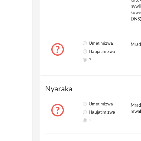
kuto
nywil
kuwek
DNS).
Umetimizwa
Mradi
Haujatimizwa
?
Nyaraka
Umetimizwa
Mradi
Haujatimizwa
mwaka
?