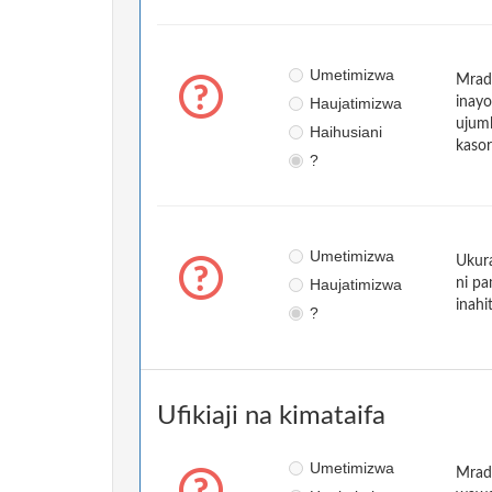
Umetimizwa
Mradi
Haujatimizwa
inayo
ujuml
Haihusiani
kasor
?
Umetimizwa
Ukura
Haujatimizwa
ni pa
inahi
?
Ufikiaji na kimataifa
Umetimizwa
Mradi