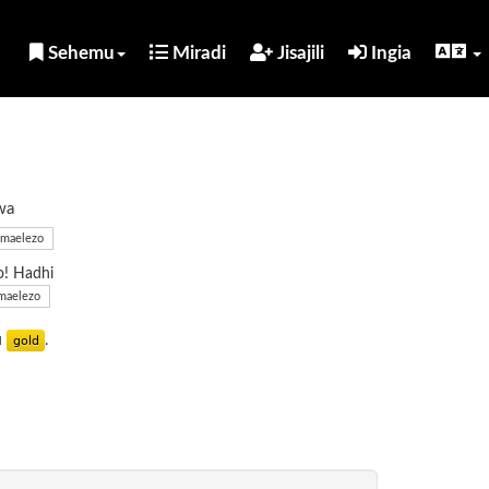
Sehemu
Miradi
Jisajili
Ingia
wa
maelezo
o! Hadhi
maelezo
u
.