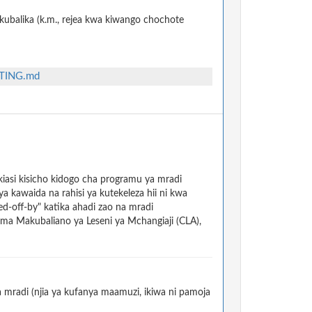
kubalika (k.m., rejea kwa kiwango chochote
UTING.md
asi kisicho kidogo cha programu ya mradi
kawaida na rahisi ya kutekeleza hii ni kwa
d-off-by" katika ahadi zao na mradi
a Makubaliano ya Leseni ya Mchangiaji (CLA),
radi (njia ya kufanya maamuzi, ikiwa ni pamoja