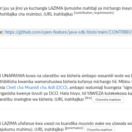
i juu ya jinsi ya kuchangia LAZIMA ijumuishe mahitaji ya michango inayo
[contribution_requirements]
hohitajika cha msimbo). (URL inahitajika)
re:
https://github.com/open-feature/java-sdk/blob/main/CONTRIB
i UNAPASWA kuwa na utaratibu wa kisheria ambapo wasanidi wote wa ki
hibitisha kwamba wameruhusiwa kisheria kufanya michango hii. Mbinu ya 
mia
Cheti cha Msanidi cha Asili (DCO)
, ambapo watumiaji huongeza "signe
ganisha kwenye tovuti ya DCO. Hata hivyo, hii YAWEZA kutekelezwa kam
[dco]
aratibu mwingine wa kisheria. (URL inahitajika)
Onyesha maelezo
i LAZIMA ufafanue kwa uwazi na kuandika muundo wake wa utawala wa m
[governance]
ajukumu muhimu). (URL inahitajika)
Onyesha maelezo