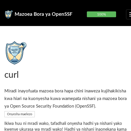
Mazoea Bora ya OpenSSF
100%
curl
Miradi inayofuata mazoea bora hapa chini inaweza kujihakikisha
kwa hiari na kuonyesha kuwa wamepata nishani ya mazoea bora
ya Open Source Security Foundation (OpenSSF).
Onyesha maelezo
Ikiwa huu ni mradi wako, tafadhali onyesha hadhi ya nishani yako
kwenye ukurasa wa mradi wako! Hadhi ya nishani inaonekana kama