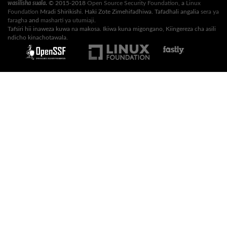
wasilisha suala
.
© 2015-2018
Open Source Security Foundation
, a
Linux
Foundation
Mradi Shirikishi. Haki Zote Zimehifadhiwa. Tafadhali angalia
sera ya
faragha
and
masharti ya utumiaji
.
Tafsiri hii inaweza kuwa na makosa. Ikiwa kuna migongano, Kiingereza cha asili
ndicho kinachotawala.