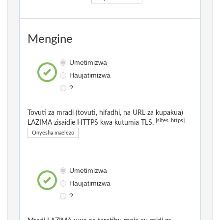
Mengine
Umetimizwa
Haujatimizwa
?
Tovuti za mradi (tovuti, hifadhi, na URL za kupakua)
[sites_https]
LAZIMA zisaidie HTTPS kwa kutumia TLS.
Onyesha maelezo
Umetimizwa
Haujatimizwa
?