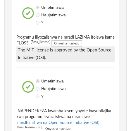
Umetimizwa
Haujatimizwa
?
Programu iliyozalishwa na mradi LAZIMA itolewa kama
[floss_license]
FLOSS.
Onyesha maelezo
The MIT license is approved by the Open Source
Initiative (OSI).
Umetimizwa
Haujatimizwa
?
INAPENDEKEZA kwamba leseni yoyote inayohitajika
kwa programu iliyozalishwa na mradi iwe
imeidhinishwa na Open Source Initiative (OSI).
[floss_license_osi]
Onyesha maelezo