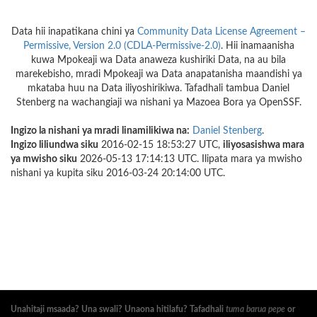
Data hii inapatikana chini ya
Community Data License Agreement –
Permissive, Version 2.0 (CDLA-Permissive-2.0)
. Hii inamaanisha
kuwa Mpokeaji wa Data anaweza kushiriki Data, na au bila
marekebisho, mradi Mpokeaji wa Data anapatanisha maandishi ya
mkataba huu na Data iliyoshirikiwa. Tafadhali tambua Daniel
Stenberg na wachangiaji wa nishani ya Mazoea Bora ya OpenSSF.
Ingizo la nishani ya mradi linamilikiwa na:
Daniel Stenberg
.
Ingizo liliundwa siku
2016-02-15 18:53:27 UTC,
iliyosasishwa mara
ya mwisho siku
2026-05-13 17:14:13 UTC. Ilipata mara ya mwisho
nishani ya kupita siku 2016-03-24 20:14:00 UTC.
Unahitaji msaada? Una swali? Unaona hitilafu? Tafadhali
tuma barua pepe
or