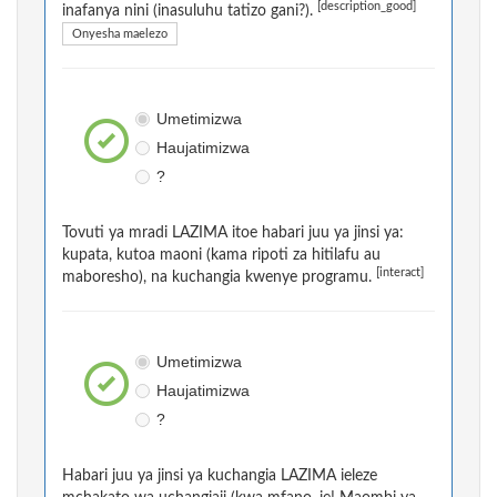
[description_good]
inafanya nini (inasuluhu tatizo gani?).
Onyesha maelezo
Umetimizwa
Haujatimizwa
?
Tovuti ya mradi LAZIMA itoe habari juu ya jinsi ya:
kupata, kutoa maoni (kama ripoti za hitilafu au
[interact]
maboresho), na kuchangia kwenye programu.
Umetimizwa
Haujatimizwa
?
Habari juu ya jinsi ya kuchangia LAZIMA ieleze