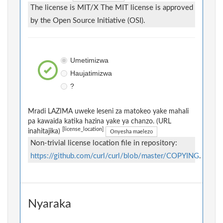
The license is MIT/X The MIT license is approved
by the Open Source Initiative (OSI).
Umetimizwa
Haujatimizwa
?
Mradi LAZIMA uweke leseni za matokeo yake mahali
pa kawaida katika hazina yake ya chanzo. (URL
[license_location]
inahitajika)
Onyesha maelezo
Non-trivial license location file in repository:
https://github.com/curl/curl/blob/master/COPYING
.
Nyaraka