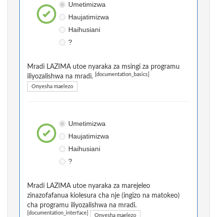
Umetimizwa
Haujatimizwa
Haihusiani
?
Mradi LAZIMA utoe nyaraka za msingi za programu
[documentation_basics]
iliyozalishwa na mradi.
Onyesha maelezo
Umetimizwa
Haujatimizwa
Haihusiani
?
Mradi LAZIMA utoe nyaraka za marejeleo
zinazofafanua kiolesura cha nje (ingizo na matokeo)
cha programu iliyozalishwa na mradi.
[documentation_interface]
Onyesha maelezo