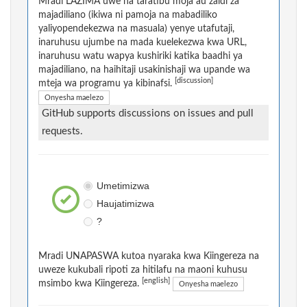
Mradi LAZIMA uwe na taratibu moja au zaidi za
majadiliano (ikiwa ni pamoja na mabadiliko
yaliyopendekezwa na masuala) yenye utafutaji,
inaruhusu ujumbe na mada kuelekezwa kwa URL,
inaruhusu watu wapya kushiriki katika baadhi ya
majadiliano, na haihitaji usakinishaji wa upande wa
[discussion]
mteja wa programu ya kibinafsi.
Onyesha maelezo
GitHub supports discussions on issues and pull
requests.
Umetimizwa
Haujatimizwa
?
Mradi UNAPASWA kutoa nyaraka kwa Kiingereza na
uweze kukubali ripoti za hitilafu na maoni kuhusu
[english]
msimbo kwa Kiingereza.
Onyesha maelezo