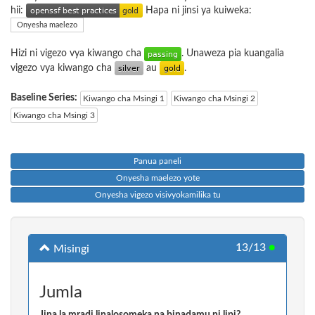
hii:
Hapa ni jinsi ya kuiweka:
Onyesha maelezo
Hizi ni vigezo vya kiwango cha
. Unaweza pia kuangalia
vigezo vya kiwango cha
au
.
Baseline Series:
Kiwango cha Msingi 1
Kiwango cha Msingi 2
Kiwango cha Msingi 3
Panua paneli
Onyesha maelezo yote
Onyesha vigezo visivyokamilika tu
13/13
●
Misingi
Jumla