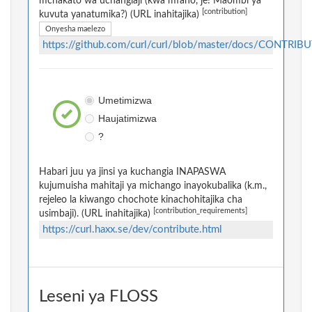
mchakato wa uchangiaji (kwa mfano, je! Maombi ya
[contribution]
kuvuta yanatumika?) (URL inahitajika)
Onyesha maelezo
https://github.com/curl/curl/blob/master/docs/CONTRIB
Umetimizwa
Haujatimizwa
?
Habari juu ya jinsi ya kuchangia INAPASWA
kujumuisha mahitaji ya michango inayokubalika (k.m.,
rejeleo la kiwango chochote kinachohitajika cha
[contribution_requirements]
usimbaji). (URL inahitajika)
https://curl.haxx.se/dev/contribute.html
Leseni ya FLOSS