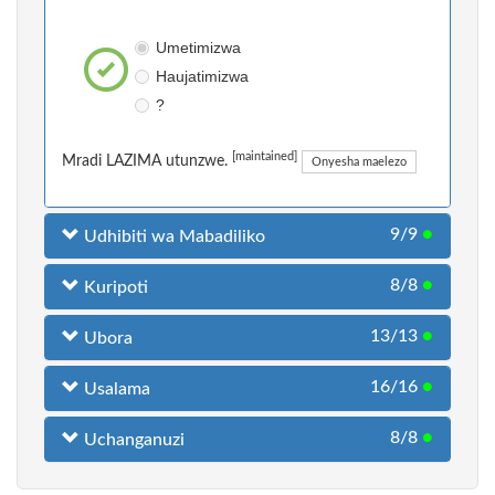
Umetimizwa
Haujatimizwa
?
[maintained]
Mradi LAZIMA utunzwe.
Onyesha maelezo
9/9
●
Udhibiti wa Mabadiliko
8/8
●
Kuripoti
13/13
●
Ubora
16/16
●
Usalama
8/8
●
Uchanganuzi