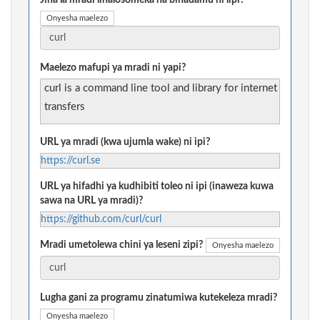
Jina la mradi linalosomeka na binadamu ni lipi?
Onyesha maelezo
Maelezo mafupi ya mradi ni yapi?
curl is a command line tool and library for internet
transfers
URL ya mradi (kwa ujumla wake) ni ipi?
https://curl.se
URL ya hifadhi ya kudhibiti toleo ni ipi (inaweza kuwa
sawa na URL ya mradi)?
https://github.com/curl/curl
Mradi umetolewa chini ya leseni zipi?
Onyesha maelezo
Lugha gani za programu zinatumiwa kutekeleza mradi?
Onyesha maelezo