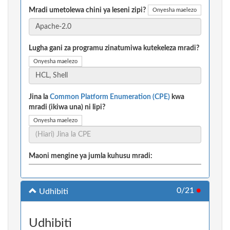
Mradi umetolewa chini ya leseni zipi?
Onyesha maelezo
Lugha gani za programu zinatumiwa kutekeleza mradi?
Onyesha maelezo
Jina la
Common Platform Enumeration (CPE)
kwa
mradi (ikiwa una) ni lipi?
Onyesha maelezo
Maoni mengine ya jumla kuhusu mradi:
0/21
●
Udhibiti
Udhibiti