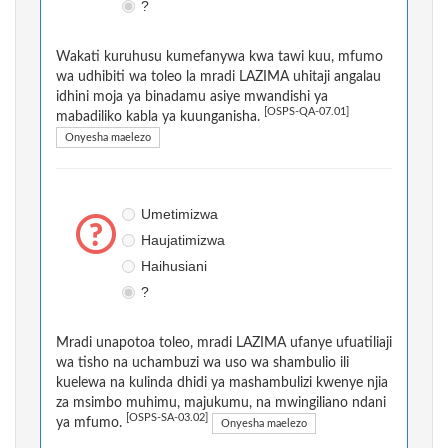
?
Wakati kuruhusu kumefanywa kwa tawi kuu, mfumo
wa udhibiti wa toleo la mradi LAZIMA uhitaji angalau
idhini moja ya binadamu asiye mwandishi ya
[OSPS-QA-07.01]
mabadiliko kabla ya kuunganisha.
Onyesha maelezo
Umetimizwa
Haujatimizwa
Haihusiani
?
Mradi unapotoa toleo, mradi LAZIMA ufanye ufuatiliaji
wa tisho na uchambuzi wa uso wa shambulio ili
kuelewa na kulinda dhidi ya mashambulizi kwenye njia
za msimbo muhimu, majukumu, na mwingiliano ndani
[OSPS-SA-03.02]
ya mfumo.
Onyesha maelezo