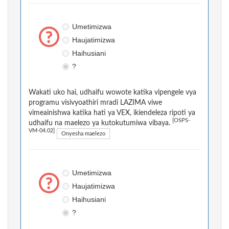
Umetimizwa
Haujatimizwa
Haihusiani
?
Wakati uko hai, udhaifu wowote katika vipengele vya
programu visivyoathiri mradi LAZIMA viwe
vimeainishwa katika hati ya VEX, ikiendeleza ripoti ya
[OSPS-
udhaifu na maelezo ya kutokutumiwa vibaya.
VM-04.02]
Onyesha maelezo
Umetimizwa
Haujatimizwa
Haihusiani
?