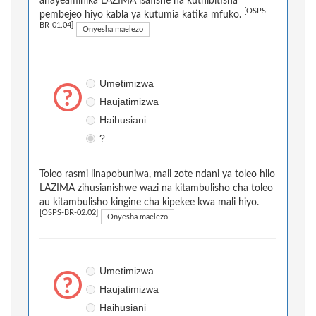
anayeaminika LAZIMA isafishe na kuthibitisha
[OSPS-
pembejeo hiyo kabla ya kutumia katika mfuko.
BR-01.04]
Onyesha maelezo
Umetimizwa
Haujatimizwa
Haihusiani
?
Toleo rasmi linapobuniwa, mali zote ndani ya toleo hilo
LAZIMA zihusianishwe wazi na kitambulisho cha toleo
au kitambulisho kingine cha kipekee kwa mali hiyo.
[OSPS-BR-02.02]
Onyesha maelezo
Umetimizwa
Haujatimizwa
Haihusiani