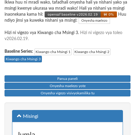
Ikiwa huu ni mradi wako, tafadhali onyesha hali ya nishani yako ya
msingi kwenye ukurasa wa mradi wako! Hali ya nishani ya msingi
inaonekana kama hii:
Huu
ndiyo jinsi ya kuweka nishani ya msingi:
Onyesha maelezo
Hizi ni vigezo vya Kiwango cha Msingi 3.
Hizi ni vigezo vya toleo
v2026.02.19.
Baseline Series:
Kiwango cha Msingi 1
Kiwango cha Msingi 2
Kiwango cha Msingi 3
Panua paneli
Onyesha maelezo yote
Onyesha vigezo visivyokamilika tu
Misingi