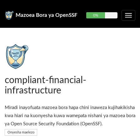
Mazoea Bora ya OpenSSF
0%
compliant-financial-
infrastructure
Miradi inayofuata mazoea bora hapa chini inaweza kujihakikisha
kwa hiari na kuonyesha kuwa wamepata nishani ya mazoea bora
ya Open Source Security Foundation (OpenSSF).
Onyesha maelezo