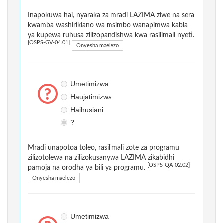
Inapokuwa hai, nyaraka za mradi LAZIMA ziwe na sera
kwamba washirikiano wa msimbo wanapimwa kabla
ya kupewa ruhusa zilizopandishwa kwa rasilimali nyeti.
[OSPS-GV-04.01]
Onyesha maelezo
Umetimizwa
Haujatimizwa
Haihusiani
?
Mradi unapotoa toleo, rasilimali zote za programu
zilizotolewa na zilizokusanywa LAZIMA zikabidhi
[OSPS-QA-02.02]
pamoja na orodha ya bili ya programu.
Onyesha maelezo
Umetimizwa