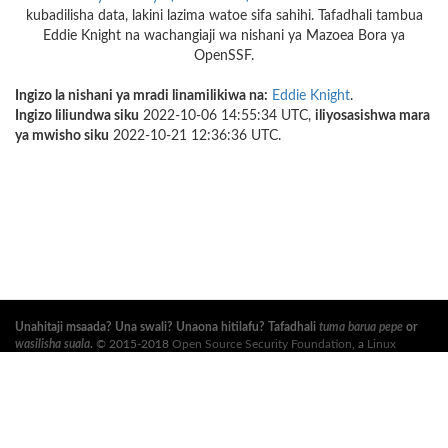
kubadilisha data, lakini lazima watoe sifa sahihi. Tafadhali tambua
Eddie Knight na wachangiaji wa nishani ya Mazoea Bora ya
OpenSSF.
Ingizo la nishani ya mradi linamilikiwa na:
Eddie Knight
.
Ingizo liliundwa siku
2022-10-06 14:55:34 UTC,
iliyosasishwa mara
ya mwisho siku
2022-10-21 12:36:36 UTC.
Unahitaji msaada? Una swali? Unaona hitilafu? Tafadhali
tuma barua pepe
or
wasilisha suala
.
© 2015-2018
Open Source Security Foundation
, a
Linux
Foundation
Mradi Shirikishi. Haki Zote Zimehifadhiwa. Tafadhali angalia
sera ya
faragha
and
masharti ya utumiaji
.
Tafsiri hii inaweza kuwa na makosa. Ikiwa kuna migongano, Kiingereza cha asili
ndicho kinachotawala.