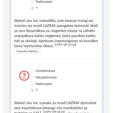
Haihusiani
?
Wakati uko hai, mabadiliko yote kwenye msingi wa
msimbo wa mradi LAZIMA yaangaliwe kiatomati dhidi
ya sera iliyoandikwa ya utegemezi mbaya na udhaifu
unaojulikana katika utegemezi, kisha yazuiliwe katika
hali ya ukiukaji, isipokuwa inapotangazwa na kuzuiliwa
[OSPS-VM-05.03]
kama isiyotumiwa vibaya.
Onyesha maelezo
Umetimizwa
Haujatimizwa
Haihusiani
?
Wakati uko hai, nyaraka za mradi LAZIMA zijumuishe
sera inayofafanua kiwango cha marekebisho ya
[OSPS-VM-06.01]