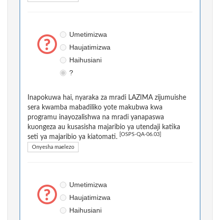
Umetimizwa
Haujatimizwa
Haihusiani
?
Inapokuwa hai, nyaraka za mradi LAZIMA zijumuishe
sera kwamba mabadiliko yote makubwa kwa
programu inayozalishwa na mradi yanapaswa
kuongeza au kusasisha majaribio ya utendaji katika
[OSPS-QA-06.03]
seti ya majaribio ya kiatomati.
Onyesha maelezo
Umetimizwa
Haujatimizwa
Haihusiani