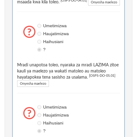
[OSPS-DO-04.01]
msaada kwa kila toleo.
Onyesha maelezo
Umetimizwa
Haujatimizwa
Haihusiani
?
Mradi unapotoa toleo, nyaraka za mradi LAZIMA zitoe
kauli ya maelezo ya wakati matoleo au matoleo
[OSPS-DO-05.01]
hayatapokea tena sasisho za usalama.
Onyesha maelezo
Umetimizwa
Haujatimizwa
Haihusiani
?