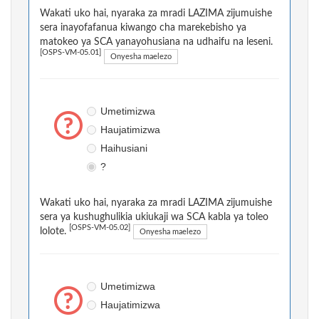
Wakati uko hai, nyaraka za mradi LAZIMA zijumuishe
sera inayofafanua kiwango cha marekebisho ya
matokeo ya SCA yanayohusiana na udhaifu na leseni.
[OSPS-VM-05.01]
Onyesha maelezo
Umetimizwa
Haujatimizwa
Haihusiani
?
Wakati uko hai, nyaraka za mradi LAZIMA zijumuishe
sera ya kushughulikia ukiukaji wa SCA kabla ya toleo
[OSPS-VM-05.02]
lolote.
Onyesha maelezo
Umetimizwa
Haujatimizwa