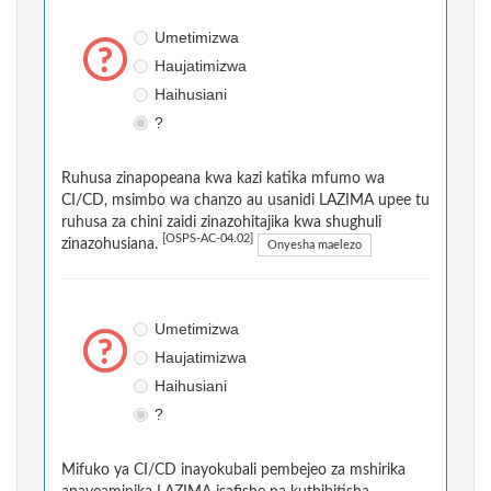
Umetimizwa
Haujatimizwa
Haihusiani
?
Ruhusa zinapopeana kwa kazi katika mfumo wa
CI/CD, msimbo wa chanzo au usanidi LAZIMA upee tu
ruhusa za chini zaidi zinazohitajika kwa shughuli
[OSPS-AC-04.02]
zinazohusiana.
Onyesha maelezo
Umetimizwa
Haujatimizwa
Haihusiani
?
Mifuko ya CI/CD inayokubali pembejeo za mshirika