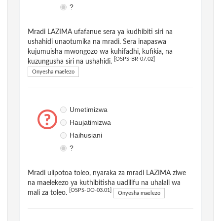
?
Mradi LAZIMA ufafanue sera ya kudhibiti siri na
ushahidi unaotumika na mradi. Sera inapaswa
kujumuisha mwongozo wa kuhifadhi, kufikia, na
[OSPS-BR-07.02]
kuzungusha siri na ushahidi.
Onyesha maelezo
Umetimizwa
Haujatimizwa
Haihusiani
?
Mradi ulipotoa toleo, nyaraka za mradi LAZIMA ziwe
na maelekezo ya kuthibitisha uadilifu na uhalali wa
[OSPS-DO-03.01]
mali za toleo.
Onyesha maelezo