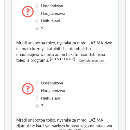
Umetimizwa
Haujatimizwa
Haihusiani
?
Mradi unapotoa toleo, nyaraka za mradi LAZIMA ziwe
na maelekezo ya kuthibitisha utambulisho
unaotarajiwa wa mtu au mchakato unaothibitisha
[OSPS-DO-03.02]
toleo la programu.
Onyesha maelezo
Umetimizwa
Haujatimizwa
Haihusiani
?
Mradi unapotoa toleo, nyaraka za mradi LAZIMA
zijumuishe kauli ya maelezo kuhusu wigo na muda wa