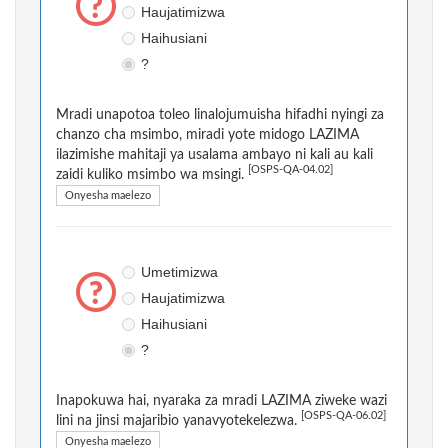
Haujatimizwa
Haihusiani
?
Mradi unapotoa toleo linalojumuisha hifadhi nyingi za
chanzo cha msimbo, miradi yote midogo LAZIMA
ilazimishe mahitaji ya usalama ambayo ni kali au kali
[OSPS-QA-04.02]
zaidi kuliko msimbo wa msingi.
Onyesha maelezo
Umetimizwa
Haujatimizwa
Haihusiani
?
Inapokuwa hai, nyaraka za mradi LAZIMA ziweke wazi
[OSPS-QA-06.02]
lini na jinsi majaribio yanavyotekelezwa.
Onyesha maelezo