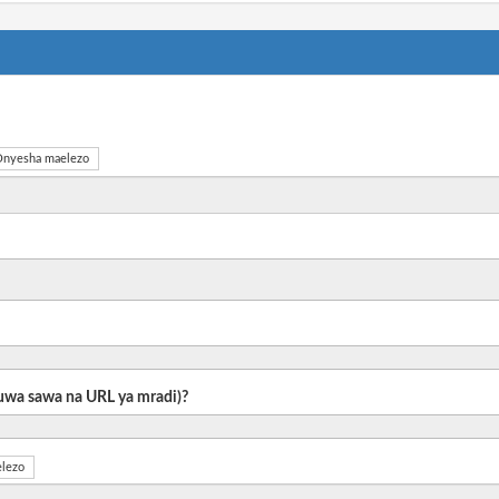
nyesha maelezo
 kuwa sawa na URL ya mradi)?
lezo