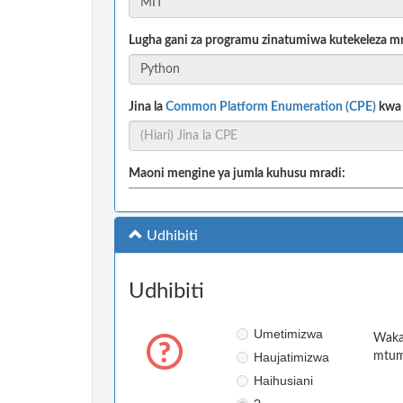
Lugha gani za programu zinatumiwa kutekeleza m
Jina la
Common Platform Enumeration (CPE)
kwa m
Maoni mengine ya jumla kuhusu mradi:
Udhibiti
Udhibiti
Umetimizwa
Wakat
Haujatimizwa
mtumi
Haihusiani