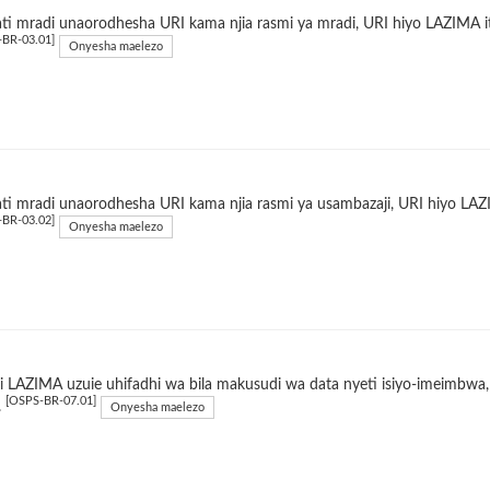
i mradi unaorodhesha URI kama njia rasmi ya mradi, URI hiyo LAZIMA it
-BR-03.01]
Onyesha maelezo
i mradi unaorodhesha URI kama njia rasmi ya usambazaji, URI hiyo LAZI
-BR-03.02]
Onyesha maelezo
 LAZIMA uzuie uhifadhi wa bila makusudi wa data nyeti isiyo-imeimbwa, 
[OSPS-BR-07.01]
.
Onyesha maelezo