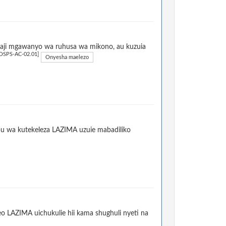
aji mgawanyo wa ruhusa wa mikono, au kuzuia
OSPS-AC-02.01]
Onyesha maelezo
ibu wa kutekeleza LAZIMA uzuie mabadiliko
eo LAZIMA uichukulie hii kama shughuli nyeti na