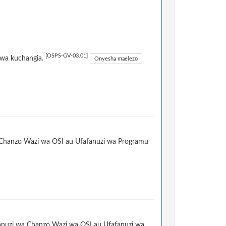
[OSPS-GV-03.01]
 wa kuchangia.
Onyesha maelezo
a Chanzo Wazi wa OSI au Ufafanuzi wa Programu
afanuzi wa Chanzo Wazi wa OSI au Ufafanuzi wa