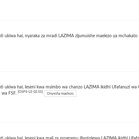
ti ukiwa hai, nyaraka za mradi LAZIMA zijumuishe maelezo ya mchakato
ti ukiwa hai, leseni kwa msimbo wa chanzo LAZIMA ikidhi Ufafanuzi w
[OSPS-LE-02.01]
a wa FSF.
Onyesha maelezo
i ukiwa hai, leseni kwa mali za programu iliyotolewa LAZIMA ikidhi Uf