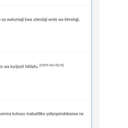
ya watumiaji kwa utendaji wote wa kimsingi.
[OSPS-DO-02.01]
 wa kuripoti hitilafu.
ya umma kuhusu mabadiliko yaliyopendekezwa na