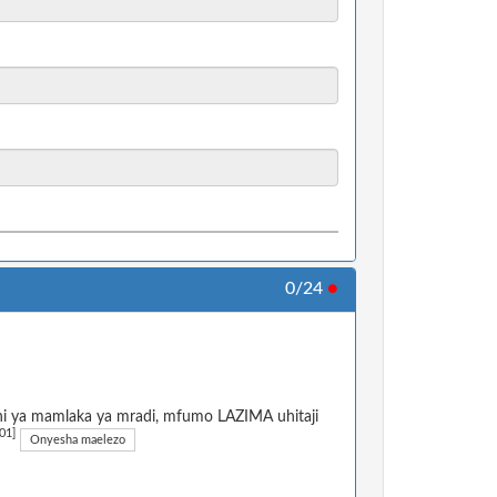
0/24
●
adhi ya mamlaka ya mradi, mfumo LAZIMA uhitaji
01]
Onyesha maelezo