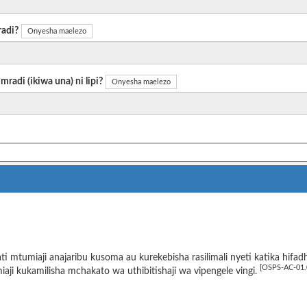
radi?
Onyesha maelezo
radi (ikiwa una) ni lipi?
Onyesha maelezo
i mtumiaji anajaribu kusoma au kurekebisha rasilimali nyeti katika hif
[OSPS-AC-01.
aji kukamilisha mchakato wa uthibitishaji wa vipengele vingi.