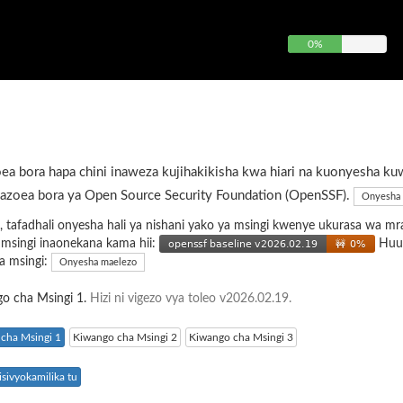
0%
ea bora hapa chini inaweza kujihakikisha kwa hiari na kuonyesha ku
azoea bora ya Open Source Security Foundation (OpenSSF).
Onyesha 
, tafadhali onyesha hali ya nishani yako ya msingi kwenye ukurasa wa mr
a msingi inaonekana kama hii:
Huu 
ya msingi:
Onyesha maelezo
go cha Msingi 1.
Hizi ni vigezo vya toleo v2026.02.19.
cha Msingi 1
Kiwango cha Msingi 2
Kiwango cha Msingi 3
sivyokamilika tu