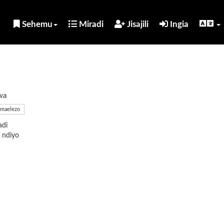
Sehemu
Miradi
Jisajili
Ingia
wa
maelezo
adi
ndiyo