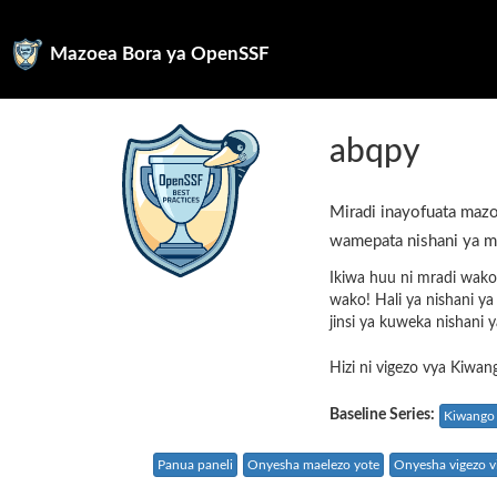
Mazoea Bora ya OpenSSF
abqpy
Miradi inayofuata mazo
wamepata nishani ya m
Ikiwa huu ni mradi wako
wako! Hali ya nishani y
jinsi ya kuweka nishani 
Hizi ni vigezo vya Kiwan
Baseline Series:
Kiwango 
Panua paneli
Onyesha maelezo yote
Onyesha vigezo vi