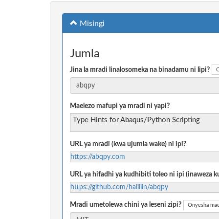
Misingi
Jumla
Jina la mradi linalosomeka na binadamu ni lipi?
O
Maelezo mafupi ya mradi ni yapi?
Type Hints for Abaqus/Python Scripting
URL ya mradi (kwa ujumla wake) ni ipi?
https://abqpy.com
URL ya hifadhi ya kudhibiti toleo ni ipi (inaweza
https://github.com/haiiliin/abqpy
Mradi umetolewa chini ya leseni zipi?
Onyesha mae