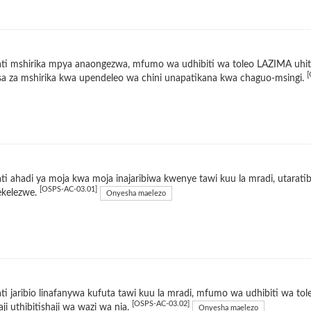
ti mshirika mpya anaongezwa, mfumo wa udhibiti wa toleo LAZIMA uhit
[
a za mshirika kwa upendeleo wa chini unapatikana kwa chaguo-msingi.
i ahadi ya moja kwa moja inajaribiwa kwenye tawi kuu la mradi, utarat
[OSPS-AC-03.01]
ekelezwe.
Onyesha maelezo
i jaribio linafanywa kufuta tawi kuu la mradi, mfumo wa udhibiti wa tol
[OSPS-AC-03.02]
aji uthibitishaji wa wazi wa nia.
Onyesha maelezo