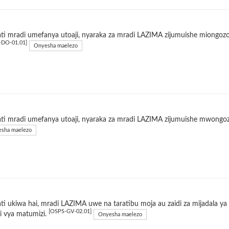
i mradi umefanya utoaji, nyaraka za mradi LAZIMA zijumuishe miongozo 
-DO-01.01]
Onyesha maelezo
i mradi umefanya utoaji, nyaraka za mradi LAZIMA zijumuishe mwongozo
sha maelezo
i ukiwa hai, mradi LAZIMA uwe na taratibu moja au zaidi za mijadala 
[OSPS-GV-02.01]
zi vya matumizi.
Onyesha maelezo