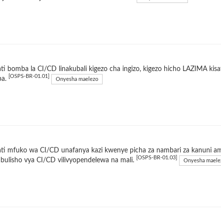
i bomba la CI/CD linakubali kigezo cha ingizo, kigezo hicho LAZIMA kisa
[OSPS-BR-01.01]
ba.
Onyesha maelezo
i mfuko wa CI/CD unafanya kazi kwenye picha za nambari za kanuni am
[OSPS-BR-01.03]
bulisho vya CI/CD vilivyopendelewa na mali.
Onyesha maele