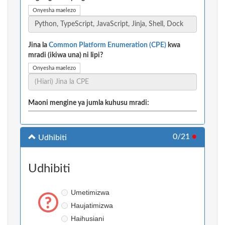
Onyesha maelezo
Jina la
Common Platform Enumeration (CPE)
kwa
mradi (ikiwa una) ni lipi?
Onyesha maelezo
Maoni mengine ya jumla kuhusu mradi:
0/21
●
Udhibiti
Udhibiti
Umetimizwa
Haujatimizwa
Haihusiani