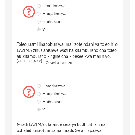
Umetimizwa
Haujatimizwa
Haihusiani
?
Toleo rasmi linapobuniwa, mali zote ndani ya toleo hilo
LAZIMA zihusianishwe wazi na kitambulisho cha toleo
au kitambulisho kingine cha kipekee kwa mali hiyo.
[OSPS-BR-02.02]
Onyesha maelezo
Umetimizwa
Haujatimizwa
Haihusiani
?
Mradi LAZIMA ufafanue sera ya kudhibiti siri na
ushahidi unaotumika na mradi. Sera inapaswa