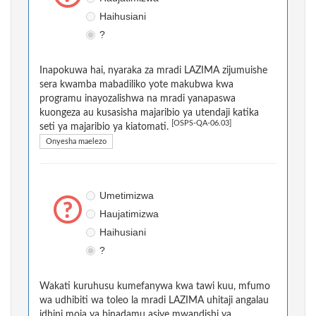
Haihusiani
?
Inapokuwa hai, nyaraka za mradi LAZIMA zijumuishe
sera kwamba mabadiliko yote makubwa kwa
programu inayozalishwa na mradi yanapaswa
kuongeza au kusasisha majaribio ya utendaji katika
[OSPS-QA-06.03]
seti ya majaribio ya kiatomati.
Onyesha maelezo
Umetimizwa
Haujatimizwa
Haihusiani
?
Wakati kuruhusu kumefanywa kwa tawi kuu, mfumo
wa udhibiti wa toleo la mradi LAZIMA uhitaji angalau
idhini moja ya binadamu asiye mwandishi ya