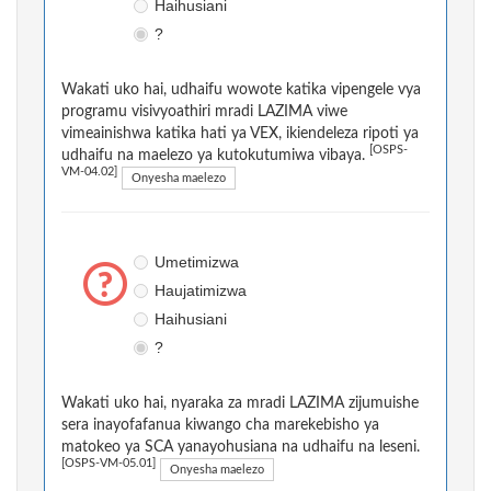
Haihusiani
?
Wakati uko hai, udhaifu wowote katika vipengele vya
programu visivyoathiri mradi LAZIMA viwe
vimeainishwa katika hati ya VEX, ikiendeleza ripoti ya
[OSPS-
udhaifu na maelezo ya kutokutumiwa vibaya.
VM-04.02]
Onyesha maelezo
Umetimizwa
Haujatimizwa
Haihusiani
?
Wakati uko hai, nyaraka za mradi LAZIMA zijumuishe
sera inayofafanua kiwango cha marekebisho ya
matokeo ya SCA yanayohusiana na udhaifu na leseni.
[OSPS-VM-05.01]
Onyesha maelezo