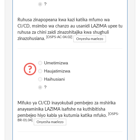
?
Ruhusa zinapopeana kwa kazi katika mfumo wa
CI/CD, msimbo wa chanzo au usanidi LAZIMA upee tu
ruhusa za chini zaidi zinazohitajika kwa shughuli
[OSPS-AC-04.02]
zinazohusiana.
Onyesha maelezo
Umetimizwa
Haujatimizwa
Haihusiani
?
Mifuko ya CI/CD inayokubali pembejeo za mshirika
anayeaminika LAZIMA isafishe na kuthibitisha
[OSPS-
pembejeo hiyo kabla ya kutumia katika mfuko.
BR-01.04]
Onyesha maelezo