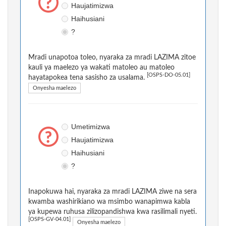
Haujatimizwa
Haihusiani
?
Mradi unapotoa toleo, nyaraka za mradi LAZIMA zitoe
kauli ya maelezo ya wakati matoleo au matoleo
[OSPS-DO-05.01]
hayatapokea tena sasisho za usalama.
Onyesha maelezo
Umetimizwa
Haujatimizwa
Haihusiani
?
Inapokuwa hai, nyaraka za mradi LAZIMA ziwe na sera
kwamba washirikiano wa msimbo wanapimwa kabla
ya kupewa ruhusa zilizopandishwa kwa rasilimali nyeti.
[OSPS-GV-04.01]
Onyesha maelezo