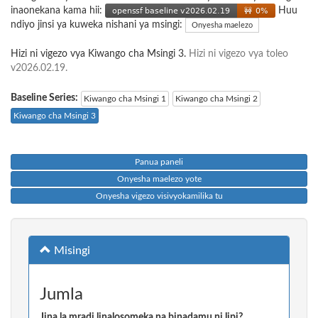
inaonekana kama hii:
Huu
ndiyo jinsi ya kuweka nishani ya msingi:
Onyesha maelezo
Hizi ni vigezo vya Kiwango cha Msingi 3.
Hizi ni vigezo vya toleo
v2026.02.19.
Baseline Series:
Kiwango cha Msingi 1
Kiwango cha Msingi 2
Kiwango cha Msingi 3
Panua paneli
Onyesha maelezo yote
Onyesha vigezo visivyokamilika tu
Misingi
Jumla
Jina la mradi linalosomeka na binadamu ni lipi?