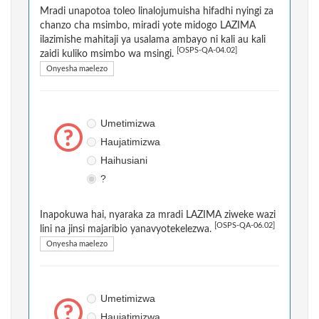
Mradi unapotoa toleo linalojumuisha hifadhi nyingi za
chanzo cha msimbo, miradi yote midogo LAZIMA
ilazimishe mahitaji ya usalama ambayo ni kali au kali
[OSPS-QA-04.02]
zaidi kuliko msimbo wa msingi.
Onyesha maelezo
Umetimizwa
Haujatimizwa
Haihusiani
?
Inapokuwa hai, nyaraka za mradi LAZIMA ziweke wazi
[OSPS-QA-06.02]
lini na jinsi majaribio yanavyotekelezwa.
Onyesha maelezo
Umetimizwa
Haujatimizwa