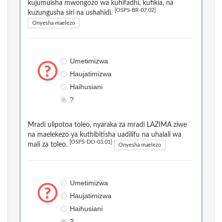
kujumuisha mwongozo wa kuhifadhi, kufikia, na
[OSPS-BR-07.02]
kuzungusha siri na ushahidi.
Onyesha maelezo
Umetimizwa
Haujatimizwa
Haihusiani
?
Mradi ulipotoa toleo, nyaraka za mradi LAZIMA ziwe
na maelekezo ya kuthibitisha uadilifu na uhalali wa
[OSPS-DO-03.01]
mali za toleo.
Onyesha maelezo
Umetimizwa
Haujatimizwa
Haihusiani
?