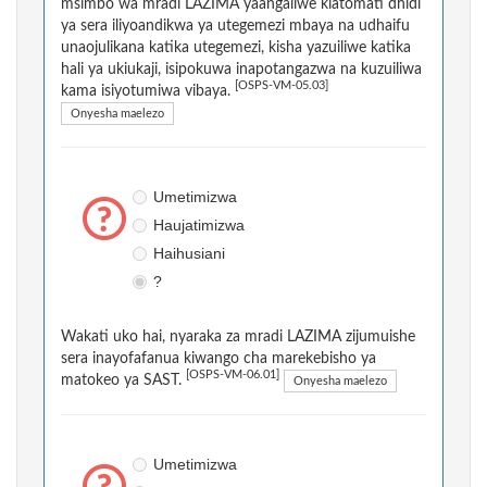
msimbo wa mradi LAZIMA yaangaliwe kiatomati dhidi
ya sera iliyoandikwa ya utegemezi mbaya na udhaifu
unaojulikana katika utegemezi, kisha yazuiliwe katika
hali ya ukiukaji, isipokuwa inapotangazwa na kuzuiliwa
[OSPS-VM-05.03]
kama isiyotumiwa vibaya.
Onyesha maelezo
Umetimizwa
Haujatimizwa
Haihusiani
?
Wakati uko hai, nyaraka za mradi LAZIMA zijumuishe
sera inayofafanua kiwango cha marekebisho ya
[OSPS-VM-06.01]
matokeo ya SAST.
Onyesha maelezo
Umetimizwa