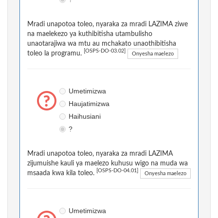
Mradi unapotoa toleo, nyaraka za mradi LAZIMA ziwe
na maelekezo ya kuthibitisha utambulisho
unaotarajiwa wa mtu au mchakato unaothibitisha
[OSPS-DO-03.02]
toleo la programu.
Onyesha maelezo
Umetimizwa
Haujatimizwa
Haihusiani
?
Mradi unapotoa toleo, nyaraka za mradi LAZIMA
zijumuishe kauli ya maelezo kuhusu wigo na muda wa
[OSPS-DO-04.01]
msaada kwa kila toleo.
Onyesha maelezo
Umetimizwa