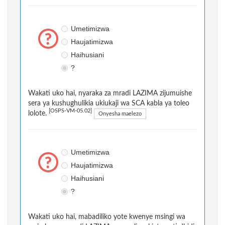
Umetimizwa
Haujatimizwa
Haihusiani
?
Wakati uko hai, nyaraka za mradi LAZIMA zijumuishe
sera ya kushughulikia ukiukaji wa SCA kabla ya toleo
[OSPS-VM-05.02]
lolote.
Onyesha maelezo
Umetimizwa
Haujatimizwa
Haihusiani
?
Wakati uko hai, mabadiliko yote kwenye msingi wa