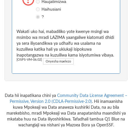
Haujatimizwa
Haihusiani
?
Wakati uko hai, mabadiliko yote kwenye msingi wa
msimbo wa mradi LAZIMA yaangaliwe kiatomati dhidi
ya sera iliyoandikwa ya udhaifu wa usalama na
kuzuiliwa katika hali ya ukiukaji isipokuwa
inapotangazwa na kuzuiliwa kama isiyotumiwa vibaya.
[OSPS-VM-06.02]
Onyesha maelezo
Data hii inapatikana chini ya
Community Data License Agreement –
Permissive, Version 2.0 (CDLA-Permissive-2.0)
. Hii inamaanisha
kuwa Mpokeaji wa Data anaweza kushiriki Data, na au bila
marekebisho, mradi Mpokeaji wa Data anapatanisha maandishi ya
mkataba huu na Data iliyoshirikiwa. Tafadhali tambua Q1 Blue na
wachangiaji wa nishani ya Mazoea Bora ya OpenSSF.