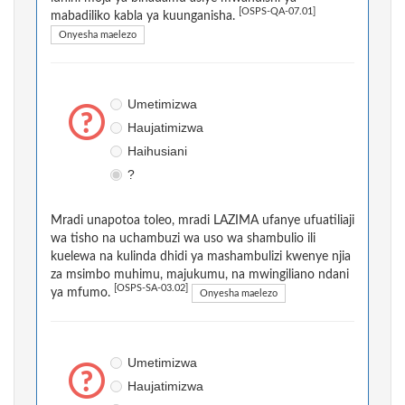
[OSPS-QA-07.01]
mabadiliko kabla ya kuunganisha.
Onyesha maelezo
Umetimizwa
Haujatimizwa
Haihusiani
?
Mradi unapotoa toleo, mradi LAZIMA ufanye ufuatiliaji
wa tisho na uchambuzi wa uso wa shambulio ili
kuelewa na kulinda dhidi ya mashambulizi kwenye njia
za msimbo muhimu, majukumu, na mwingiliano ndani
[OSPS-SA-03.02]
ya mfumo.
Onyesha maelezo
Umetimizwa
Haujatimizwa