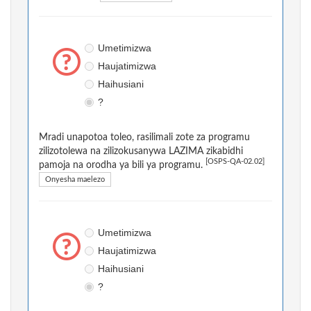
Umetimizwa
Haujatimizwa
Haihusiani
?
Mradi unapotoa toleo, rasilimali zote za programu
zilizotolewa na zilizokusanywa LAZIMA zikabidhi
[OSPS-QA-02.02]
pamoja na orodha ya bili ya programu.
Onyesha maelezo
Umetimizwa
Haujatimizwa
Haihusiani
?