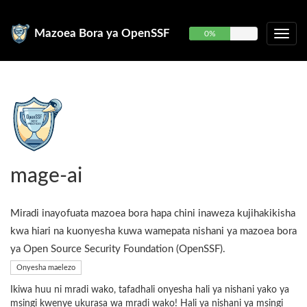
Mazoea Bora ya OpenSSF
0%
mage-ai
Miradi inayofuata mazoea bora hapa chini inaweza kujihakikisha
kwa hiari na kuonyesha kuwa wamepata nishani ya mazoea bora
ya Open Source Security Foundation (OpenSSF).
Onyesha maelezo
Ikiwa huu ni mradi wako, tafadhali onyesha hali ya nishani yako ya
msingi kwenye ukurasa wa mradi wako! Hali ya nishani ya msingi