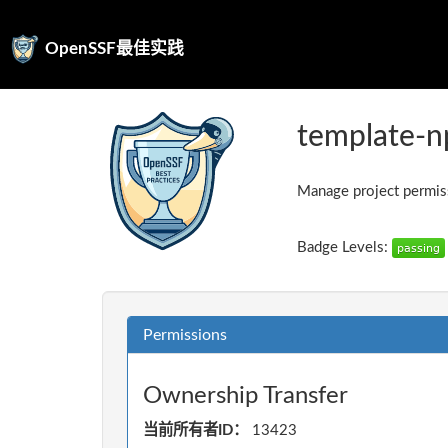
OpenSSF最佳实践
template-
Manage project permiss
Badge Levels:
Permissions
Ownership Transfer
当前所有者ID：
13423