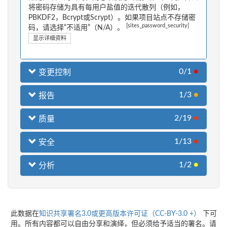
将密码存储为具有每用户盐值的迭代散列（例如，
PBKDF2，Bcrypt或Scrypt）。如果项目站点不存储密
[sites_password_security]
码，请选择“不适用”（N/A）。
显示详细资料
0/1
●
变更控制
1/3
●
报告
2/19
●
质量
1/13
●
安全
1/2
●
分析
此数据在
知识共享署名3.0或更高版本许可证（CC-BY-3.0 +）
下可
用。所有内容都可以自由分享和演绎，但必须给予适当的署名。请