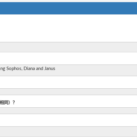
ing Sophos, Diana and Janus
L相同）？