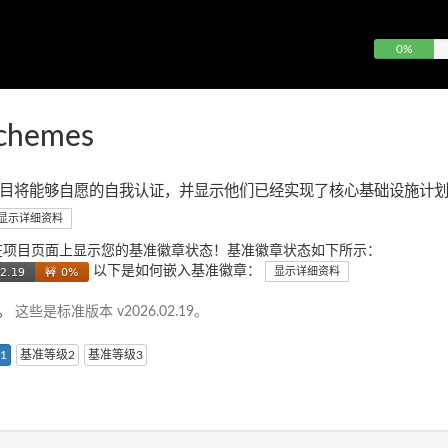
0%
chemes
目将能够自愿的自我认证，并显示他们已经实现了核心基础设施计
显示详细资料
在项目页面上显示您的基准徽章状态！基准徽章状态如下所示：
以下是如何嵌入基准徽章：
显示详细资料
准。
这些是标准版本 v2026.02.19。
1
基准等级2
基准等级3