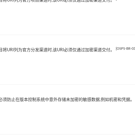
目将URI列为官方项目渠道时,该URI必须仅通过加密渠道交付。
[OSPS-BR-03
目将URI列为官方分发渠道时,该URI必须仅通过加密渠道交付。
必须防止在版本控制系统中意外存储未加密的敏感数据,例如机密和凭据