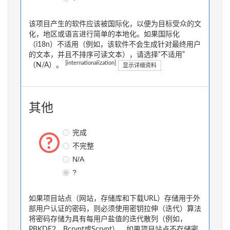
该项目产生的软件应该被国际化，以便为目标受众的文
化，地区或语言进行简单的本地化。如果国际化
（i18n）不适用（例如，该软件不会生成针对最终用户
的文本，并且不排序可读文本），请选择“不适用”
[internationalization]
（N/A）。
显示详细资料
其他
完成
不完整
N/A
?
如果项目站点（网站，存储库和下载URL）存储用于外
部用户认证的密码，则必须使用密钥拉伸（迭代）算法
将密码存储为具有每用户盐值的迭代散列（例如，
PBKDF2，Bcrypt或Scrypt）。如果项目站点不存储密