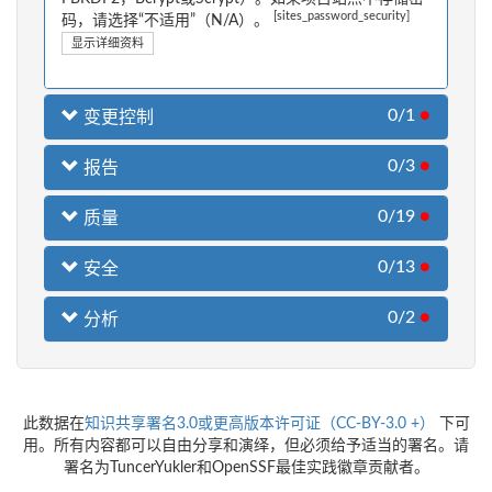
[sites_password_security]
码，请选择“不适用”（N/A）。
显示详细资料
0/1
●
变更控制
0/3
●
报告
0/19
●
质量
0/13
●
安全
0/2
●
分析
此数据在
知识共享署名3.0或更高版本许可证（CC-BY-3.0 +）
下可
用。所有内容都可以自由分享和演绎，但必须给予适当的署名。请
署名为TuncerYukler和OpenSSF最佳实践徽章贡献者。