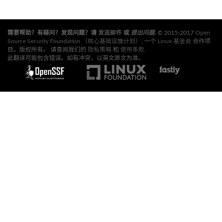
需要帮助？有疑问？发现问题？请
发送邮件
或
提出问题
.
© 2015-2017
Open
Source Security Foundation （核心基础设施计划）
, 一个
Linux 基金会
合作项
目。版权所有。 请查阅我们的
隐私策略
和
使用条款
.
此翻译可能包含错误。如有冲突，以英文原文为准。