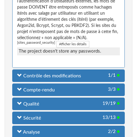
l'authentification d'utilisateurs externes, les mots de
passe DOIVENT être entreposés comme hachages
itérés avec salage par utilisateur en utilisant un
algorithme d'étirement des clés (itéré) (par exemple,
Argon2id, Bcrypt, Scrypt, ou PBKDF2). Si les sites du
projet n'entreposent pas de mots de passe à cette fin,
sélectionnez « non applicable » (N/A).
[sites_password_security]
Afficher les détails
The project doesn't store any passwords.
1/1
●
Contrôle des modifications
3/3
●
Compte-rendu
19/19
●
Qualité
13/13
●
Sécurité
2/2
●
Analyse