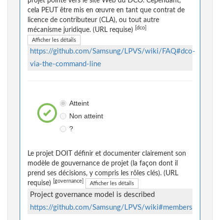
projet pointe vers le site Web du DCO. Cependant,
cela PEUT être mis en œuvre en tant que contrat de
licence de contributeur (CLA), ou tout autre
[dco]
mécanisme juridique. (URL requise)
Afficher les détails
https://github.com/Samsung/LPVS/wiki/FAQ#dco-
via-the-command-line
Atteint
Non atteint
?
Le projet DOIT définir et documenter clairement son
modèle de gouvernance de projet (la façon dont il
prend ses décisions, y compris les rôles clés). (URL
[governance]
requise)
Afficher les détails
Project governance model is described
https://github.com/Samsung/LPVS/wiki#members