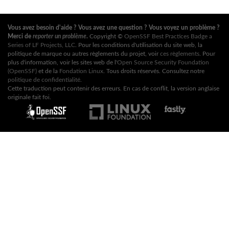
Vous avez besoin d'aide ? Vous avez une question ? Vous voyez un problème ?
Merci de
reporter un problème
.
Copyright ©
OpenSSF Best Practices Badge a
Series of LF Projects, LLC
. Pour les conditions d'utilisation du site web, la
politique de marque ou autres règlements du projet, voir
ces règlements
. Pour
plus d'information, voir les sites web de l'
Open Source Security Foundation
(OpenSSF)
et de la
Fondation Linux
. Tous droits réservés. Consultez notre
politique de confidentialité
.
Cette traduction peut contenir des erreurs. En cas de conflit, la version anglaise
originale fait foi.