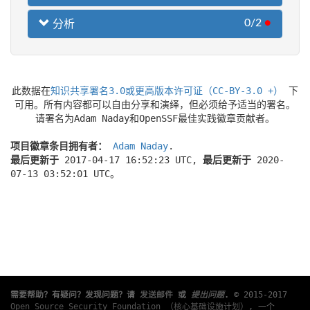
0/2
●
分析
此数据在
知识共享署名3.0或更高版本许可证（CC-BY-3.0 +）
下
可用。所有内容都可以自由分享和演绎，但必须给予适当的署名。
请署名为Adam Naday和OpenSSF最佳实践徽章贡献者。
项目徽章条目拥有者：
Adam Naday
.
最后更新于
2017-04-17 16:52:23 UTC,
最后更新于
2020-
07-13 03:52:01 UTC。
需要帮助？有疑问？发现问题？请
发送邮件
或
提出问题
.
© 2015-2017
Open Source Security Foundation （核心基础设施计划）
, 一个