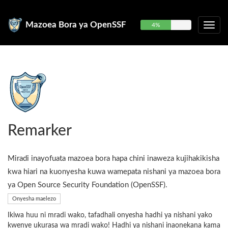
Mazoea Bora ya OpenSSF
4%
Remarker
Miradi inayofuata mazoea bora hapa chini inaweza kujihakikisha
kwa hiari na kuonyesha kuwa wamepata nishani ya mazoea bora
ya Open Source Security Foundation (OpenSSF).
Onyesha maelezo
Ikiwa huu ni mradi wako, tafadhali onyesha hadhi ya nishani yako
kwenye ukurasa wa mradi wako! Hadhi ya nishani inaonekana kama