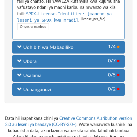
faili ya chanzo. Hii YAWEZA kufanyika kwa kujumuisha
yafuatayo ndani ya maoni karibu na mwanzo wa kila
SPDX-License-Identifier: [maneno ya
faili:
[license_per_file]
leseni ya SPDX kwa mradi]
.
Onyesha maelezo
1/4
●
Udhibiti wa Mabadiliko
0/7
●
Ubora
0/5
●
Usalama
0/2
●
Uchanganuzi
Data hii inapatikana chini ya
Creative Commons Attribution version
3.0 au leseni ya baadaye (CC-BY-3.0+)
. Wote wanaweza kushiriki na
kubadilisha data, lakini lazima watoe sifa sahihi. Tafadhali tambua