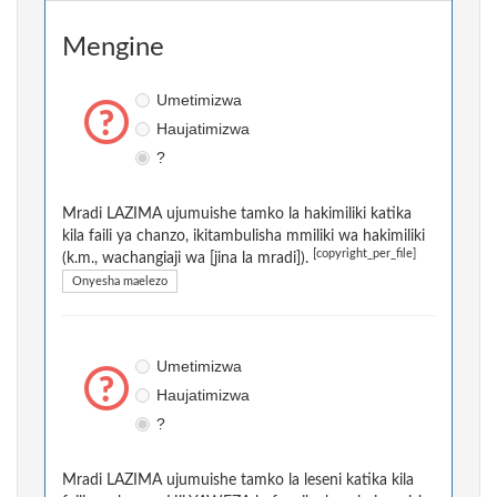
Mengine
Umetimizwa
Haujatimizwa
?
Mradi LAZIMA ujumuishe tamko la hakimiliki katika
kila faili ya chanzo, ikitambulisha mmiliki wa hakimiliki
[copyright_per_file]
(k.m., wachangiaji wa [jina la mradi]).
Onyesha maelezo
Umetimizwa
Haujatimizwa
?
Mradi LAZIMA ujumuishe tamko la leseni katika kila