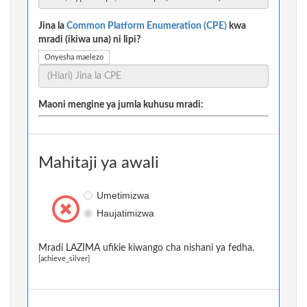
Jina la
Common Platform Enumeration (CPE)
kwa
mradi (ikiwa una) ni lipi?
Onyesha maelezo
Maoni mengine ya jumla kuhusu mradi:
Mahitaji ya awali
Umetimizwa
Haujatimizwa
Mradi LAZIMA ufikie kiwango cha nishani ya fedha.
[achieve_silver]