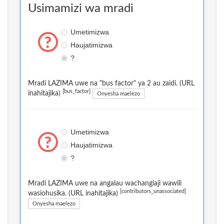
Usimamizi wa mradi
Umetimizwa
Haujatimizwa
?
Mradi LAZIMA uwe na "bus factor" ya 2 au zaidi. (URL
[bus_factor]
inahitajika)
Onyesha maelezo
Umetimizwa
Haujatimizwa
?
Mradi LAZIMA uwe na angalau wachangiaji wawili
[contributors_unassociated]
wasiohusika. (URL inahitajika)
Onyesha maelezo