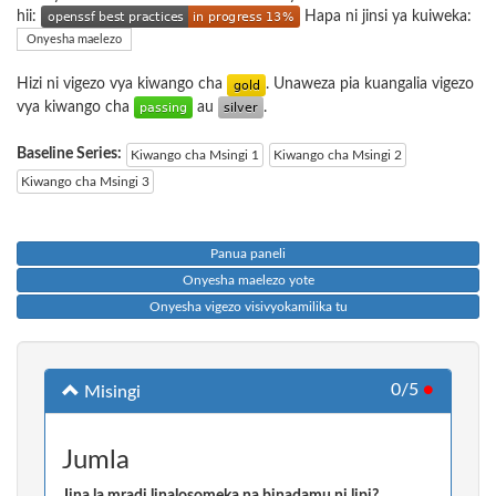
hii:
Hapa ni jinsi ya kuiweka:
Onyesha maelezo
Hizi ni vigezo vya kiwango cha
. Unaweza pia kuangalia vigezo
vya kiwango cha
au
.
Baseline Series:
Kiwango cha Msingi 1
Kiwango cha Msingi 2
Kiwango cha Msingi 3
Panua paneli
Onyesha maelezo yote
Onyesha vigezo visivyokamilika tu
0/5
●
Misingi
Jumla