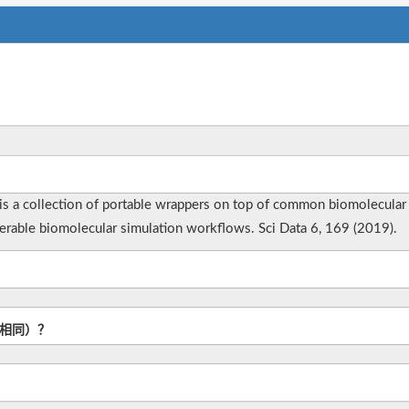
is a collection of portable wrappers on top of common biomolecular si
operable biomolecular simulation workflows. Sci Data 6, 169 (2019).
L相同）？