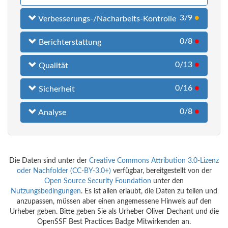
3/9
●
Verbesserungs-/Nacharbeits-Kontrolle
0/8
●
Berichterstattung
0/13
●
Qualität
0/16
●
Sicherheit
0/8
●
Analyse
Die Daten sind unter der
Creative Commons Attribution 3.0-Lizenz
oder Nachfolder (CC-BY-3.0+)
verfügbar, bereitgestellt von der
Open Source Security Foundation
unter den
Nutzungsbedingungen
. Es ist allen erlaubt, die Daten zu teilen und
anzupassen, müssen aber einen angemessene Hinweis auf den
Urheber geben. Bitte geben Sie als Urheber Oliver Dechant und die
OpenSSF Best Practices Badge Mitwirkenden an.