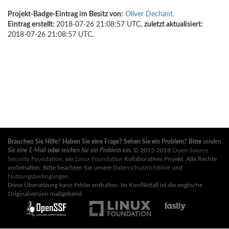
Projekt-Badge-Eintrag im Besitz von:
Oliver Dechant
.
Eintrag erstellt:
2018-07-26 21:08:57 UTC,
zuletzt aktualisiert:
2018-07-26 21:08:57 UTC.
Brauchen Sie Hilfe? Haben Sie eine Frage? Sehen Sie ein Problem? Bitte
senden
Sie eine E-Mail
oder
reichen Sie ein Problem ein
.
© 2015-2018
Open Source
Security Foundation
, ein
Linux Foundation
Kollaboratives Projekt. Alle Rechte
vorbehalten. Bitte beachten Sie unsere
Datenschutzrichtlinie
und
Nutzungsbedingungen
.
Diese Übersetzung kann Fehler enthalten. Im Konfliktfall ist die englische
Originalversion maßgebend.