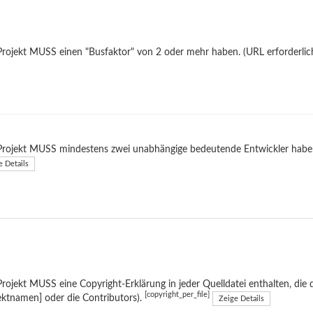
rojekt MUSS einen "Busfaktor" von 2 oder mehr haben. (URL erforderlic
Projekt MUSS mindestens zwei unabhängige bedeutende Entwickler haben
e Details
rojekt MUSS eine Copyright-Erklärung in jeder Quelldatei enthalten, die d
[copyright_per_file]
ektnamen] oder die Contributors).
Zeige Details