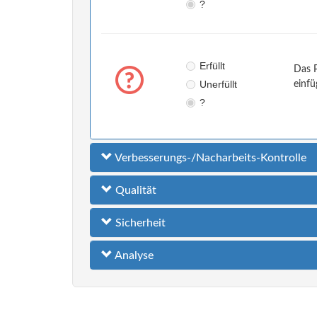
?
Erfüllt
Das P
Unerfüllt
einfü
?
Verbesserungs-/Nacharbeits-Kontrolle
Qualität
Sicherheit
Analyse