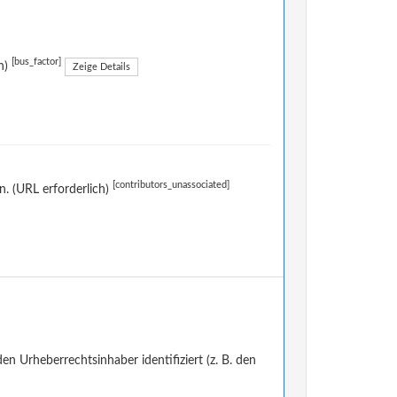
[bus_factor]
h)
Zeige Details
[contributors_unassociated]
. (URL erforderlich)
en Urheberrechtsinhaber identifiziert (z. B. den