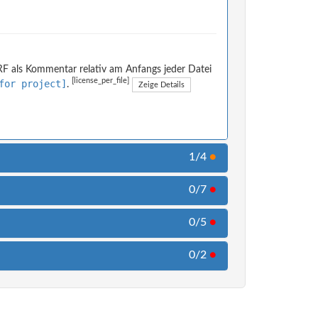
ARF als Kommentar relativ am Anfangs jeder Datei
[license_per_file]
for project]
.
Zeige Details
1/4
●
0/7
●
0/5
●
0/2
●