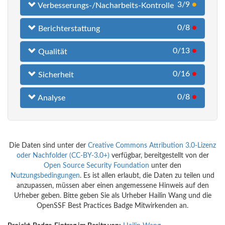
3/9
●
Verbesserungs-/Nacharbeits-Kontrolle
0/8
●
Berichterstattung
0/13
●
Qualität
0/16
●
Sicherheit
0/8
●
Analyse
Die Daten sind unter der
Creative Commons Attribution 3.0-Lizenz
oder Nachfolder (CC-BY-3.0+)
verfügbar, bereitgestellt von der
Open Source Security Foundation
unter den
Nutzungsbedingungen
. Es ist allen erlaubt, die Daten zu teilen und
anzupassen, müssen aber einen angemessene Hinweis auf den
Urheber geben. Bitte geben Sie als Urheber Hailin Wang und die
OpenSSF Best Practices Badge Mitwirkenden an.