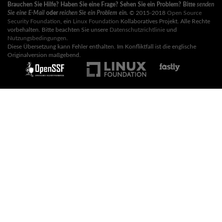
Brauchen Sie Hilfe? Haben Sie eine Frage? Sehen Sie ein Problem? Bitte
senden
Sie eine E-Mail
oder
reichen Sie ein Problem ein
.
© 2015-2018
Open Source
Security Foundation
, ein
Linux Foundation
Kollaboratives Projekt. Alle Rechte
vorbehalten. Bitte beachten Sie unsere
Datenschutzrichtlinie
und
Nutzungsbedingungen
.
Diese Übersetzung kann Fehler enthalten. Im Konfliktfall ist die englische
Originalversion maßgebend.