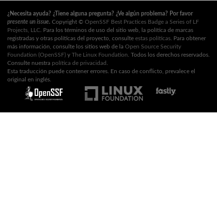
¿Necesita ayuda? ¿Tiene alguna pregunta? ¿Ve algún problema? Por favor
presente un issue
.
Copyright ©
OpenSSF Best Practices Badge a Series of LF
Projects, LLC
. Para los términos de uso del sitio web, la política de marcas
registradas y otras políticas del proyecto, consulte
estas políticas
. Para obtener
más información, consulte los sitios web de la
Open Source Security
Foundation (OpenSSF)
y
The Linux Foundation
. Todos los derechos reservados.
Consulte nuestra
política de privacidad
.
Esta traducción puede contener errores. En caso de conflicto, prevalece el
original en inglés.