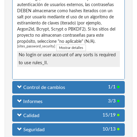
autenticación de usuarios externos, las contraseñas
DEBEN almacenarse como hashes iterados con un
salt por usuario mediante el uso de un algoritmo de
estiramiento de claves (iterado) (por ejemplo,
Argon2id, Bcrypt, Scrypt o PBKDF2). Si los sitios del
proyecto no almacenan contraseñas para este
propósito, seleccione "no aplicable" (N/A).
[sites_password_security]
Mostrar detalles
No login or user account of any sorts is required
to use rules_ll.
1/1
●
Control de cambios
3/3
●
Informes
15/19
●
Calidad
10/13
●
Seguridad