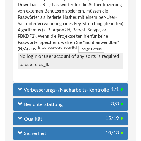
Download-URLs) Passwörter für die Authentifizierung
von externen Benutzern speichern, müssen die
Passwörter als iterierte Hashes mit einem per-User-
Salt unter Verwendung eines Key-Stretching (iterierten)
Algorithmus (z. B. Argon2id, Bcrypt, Scrypt, or
PBKDF2). Wenn die Projektseiten hierfür keine
Passwörter speichern, wählen Sie "nicht anwendbar"
[sites_password_security]
(N/A) aus.
Zeige Details
No login or user account of any sorts is required
to use rules_ll.
1/1
●
Verbesserungs-/Nacharbeits-Kontrolle
3/3
●
Berichterstattung
15/19
●
Qualität
10/13
●
Sicherheit