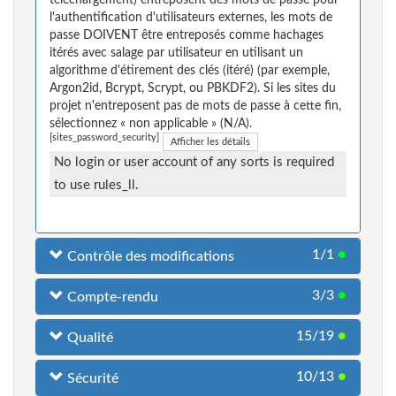
téléchargement) entreposent des mots de passe pour
l'authentification d'utilisateurs externes, les mots de
passe DOIVENT être entreposés comme hachages
itérés avec salage par utilisateur en utilisant un
algorithme d'étirement des clés (itéré) (par exemple,
Argon2id, Bcrypt, Scrypt, ou PBKDF2). Si les sites du
projet n'entreposent pas de mots de passe à cette fin,
sélectionnez « non applicable » (N/A).
[sites_password_security]
Afficher les détails
No login or user account of any sorts is required
to use rules_ll.
1/1
●
Contrôle des modifications
3/3
●
Compte-rendu
15/19
●
Qualité
10/13
●
Sécurité