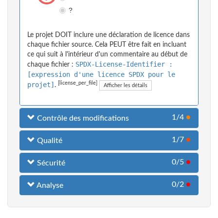
?
Le projet DOIT inclure une déclaration de licence dans
chaque fichier source. Cela PEUT être fait en incluant
ce qui suit à l'intérieur d'un commentaire au début de
SPDX-License-Identifier :
chaque fichier :
[expression d'une licence SPDX pour le
[license_per_file]
projet]
.
Afficher les détails
1/4
●
Contrôle des modifications
1/7
●
Qualité
0/5
●
Sécurité
0/2
●
Analyse