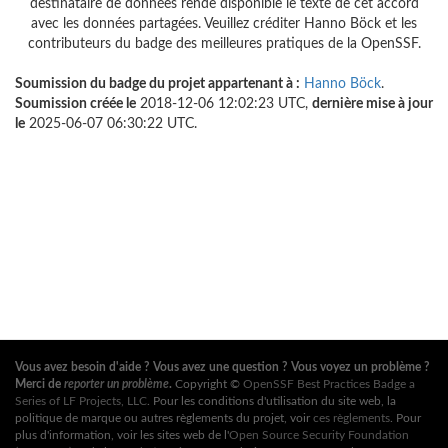
destinataire de données rende disponible le texte de cet accord
avec les données partagées. Veuillez créditer Hanno Böck et les
contributeurs du badge des meilleures pratiques de la OpenSSF.
Soumission du badge du projet appartenant à :
Hanno Böck
.
Soumission créée le
2018-12-06 12:02:23 UTC,
dernière mise à jour
le
2025-06-07 06:30:22 UTC.
Vous avez besoin d'aide ? Vous avez une question ? Vous voyez un problème ?
Merci de
reporter un problème
.
Copyright ©
OpenSSF Best Practices Badge a
Series of LF Projects, LLC
. Pour les conditions d'utilisation du site web, la
politique de marque ou autres règlements du projet, voir
ces règlements
. Pour
plus d'information, voir les sites web de l'
Open Source Security Foundation