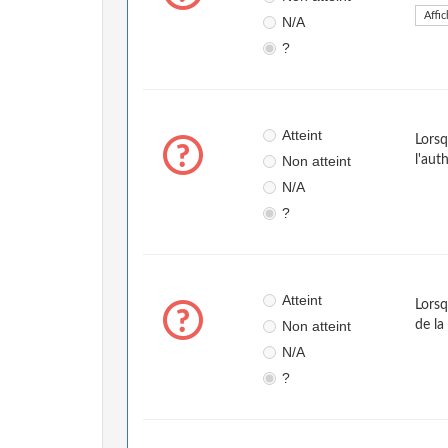
Affic
N/A
?
Atteint
Lorsq
Non atteint
l'aut
N/A
?
Atteint
Lorsq
Non atteint
de la
N/A
?