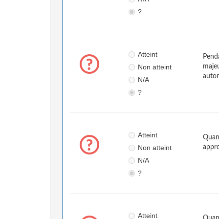
?
Atteint
Penda
Non atteint
majeu
auto
N/A
?
Atteint
Quand
Non atteint
appr
N/A
?
Atteint
Quand