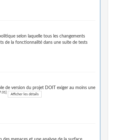
politique selon laquelle tous les changements
sts de la fonctionnalité dans une suite de tests
ôle de version du projet DOIT exiger au moins une
.01]
Afficher les détails
on des menaces et une analyse de la surface