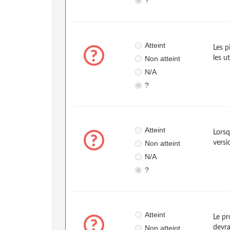
?
Atteint
Les p
Non atteint
les u
N/A
?
Atteint
Lorsq
Non atteint
versi
N/A
?
Atteint
Le pr
Non atteint
devra