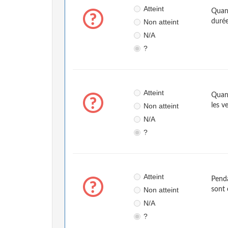
Atteint
Quand
Non atteint
durée
N/A
?
Atteint
Quand
Non atteint
les v
N/A
?
Atteint
Penda
Non atteint
sont 
N/A
?