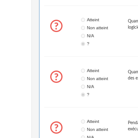
Atteint
Quand
Non atteint
logici
N/A
?
Atteint
Quand
Non atteint
des e
N/A
?
Atteint
Penda
Non atteint
exéc
N/A