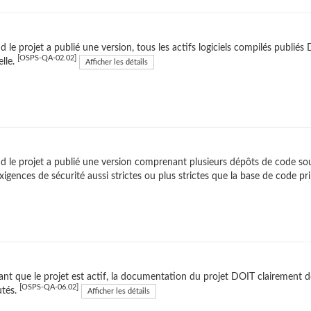
 le projet a publié une version, tous les actifs logiciels compilés publi
[OSPS-QA-02.02]
elle.
Afficher les détails
 le projet a publié une version comprenant plusieurs dépôts de code so
xigences de sécurité aussi strictes ou plus strictes que la base de code pr
nt que le projet est actif, la documentation du projet DOIT clairement
[OSPS-QA-06.02]
utés.
Afficher les détails