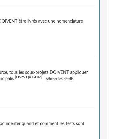
és DOIVENT être livrés avec une nomenclature
urce, tous les sous-projets DOIVENT appliquer
[OSPS-QA-04.02]
incipale.
Afficher les détails
 documenter quand et comment les tests sont