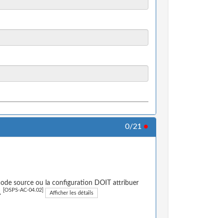
0/21
●
 code source ou la configuration DOIT attribuer
[OSPS-AC-04.02]
.
Afficher les détails