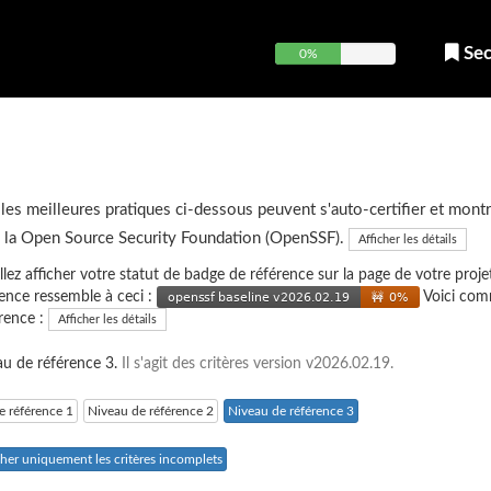
Sec
0%
 les meilleures pratiques ci-dessous peuvent s'auto-certifier et montr
e la Open Source Security Foundation (OpenSSF).
Afficher les détails
illez afficher votre statut de badge de référence sur la page de votre projet
ence ressemble à ceci :
Voici co
érence :
Afficher les détails
eau de référence 3.
Il s'agit des critères version v2026.02.19.
e référence 1
Niveau de référence 2
Niveau de référence 3
cher uniquement les critères incomplets