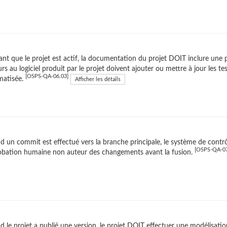
nt que le projet est actif, la documentation du projet DOIT inclure une 
rs au logiciel produit par le projet doivent ajouter ou mettre à jour les te
[OSPS-QA-06.03]
matisée.
Afficher les détails
 un commit est effectué vers la branche principale, le système de contr
[OSPS-QA-07
obation humaine non auteur des changements avant la fusion.
 le projet a publié une version, le projet DOIT effectuer une modélisati