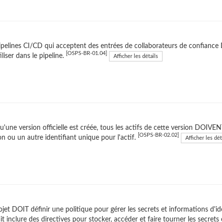
ipelines CI/CD qui acceptent des entrées de collaborateurs de confiance 
[OSPS-BR-01.04]
tiliser dans le pipeline.
Afficher les détails
u'une version officielle est créée, tous les actifs de cette version DOIVENT
[OSPS-BR-02.02]
on ou un autre identifiant unique pour l'actif.
Afficher les dét
ojet DOIT définir une politique pour gérer les secrets et informations d'iden
it inclure des directives pour stocker, accéder et faire tourner les secrets