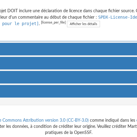
ojet DOIT inclure une déclaration de licence dans chaque fichier source. C
SPDX-License-Id
érieur d'un commentaire au début de chaque fichier :
[license_per_file]
 pour le projet]
.
Afficher les détails
ve Commons Attribution version 3.0 (CC-BY-3.0)
comme indiqué dans les
r les données, à condition de créditer leur origine. Veuillez créditer Mar
pratiques de la OpenSSF.