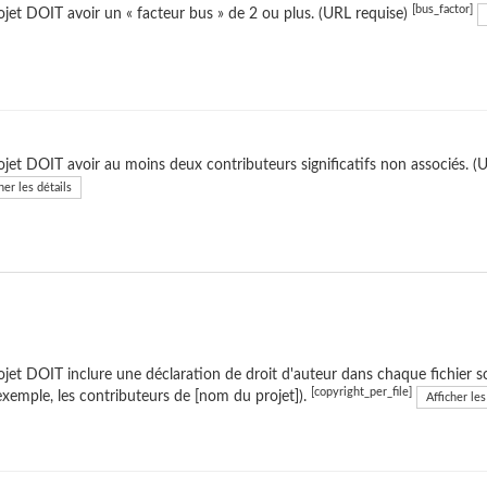
[bus_factor]
ojet DOIT avoir un « facteur bus » de 2 ou plus. (URL requise)
ojet DOIT avoir au moins deux contributeurs significatifs non associés. (
her les détails
ojet DOIT inclure une déclaration de droit d'auteur dans chaque fichier so
[copyright_per_file]
exemple, les contributeurs de [nom du projet]).
Afficher les