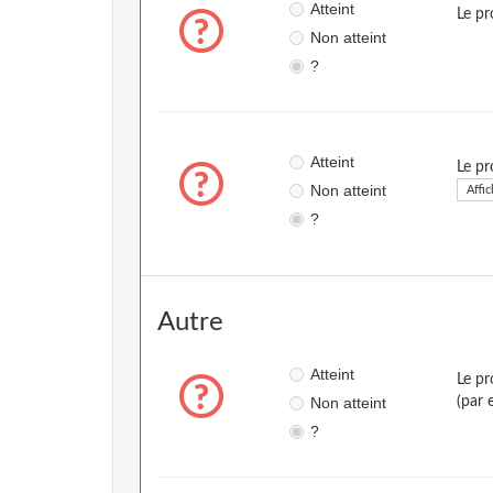
Atteint
Le pr
Non atteint
?
Atteint
Le pr
Non atteint
Affic
?
Autre
Atteint
Le pr
Non atteint
(par 
?