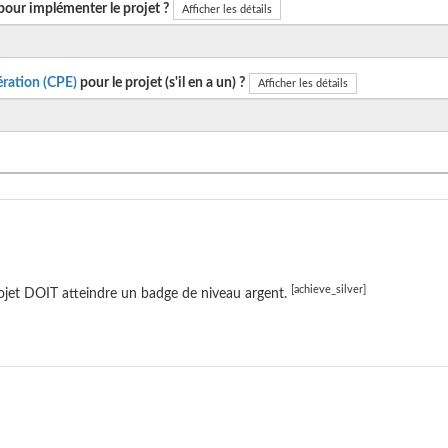
pour implémenter le projet ?
Afficher les détails
ration (CPE)
pour le projet (s'il en a un) ?
Afficher les détails
[achieve_silver]
ojet DOIT atteindre un badge de niveau argent.