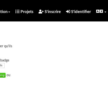
tion
Projets
S'inscrire
S'identifier
er qu'ils
u badge
ils
ou