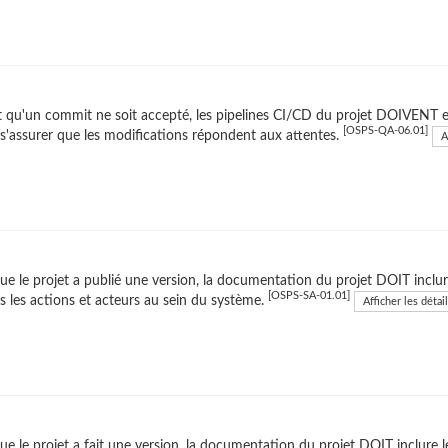
 qu'un commit ne soit accepté, les pipelines CI/CD du projet DOIVENT e
[OSPS-QA-06.01]
s'assurer que les modifications répondent aux attentes.
A
ue le projet a publié une version, la documentation du projet DOIT in
[OSPS-SA-01.01]
s les actions et acteurs au sein du système.
Afficher les détai
ue le projet a fait une version, la documentation du projet DOIT inclure les