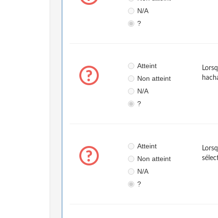
N/A
?
Atteint
Lorsq
Non atteint
hach
N/A
?
Atteint
Lorsq
Non atteint
sélec
N/A
?