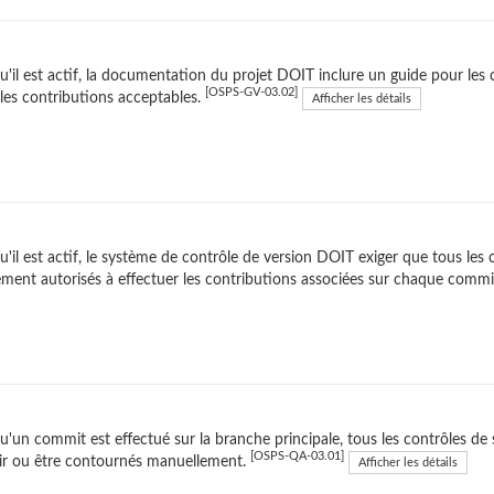
u'il est actif, la documentation du projet DOIT inclure un guide pour les 
[OSPS-GV-03.02]
les contributions acceptables.
Afficher les détails
u'il est actif, le système de contrôle de version DOIT exiger que tous les 
ement autorisés à effectuer les contributions associées sur chaque commi
u'un commit est effectué sur la branche principale, tous les contrôles 
[OSPS-QA-03.01]
ir ou être contournés manuellement.
Afficher les détails