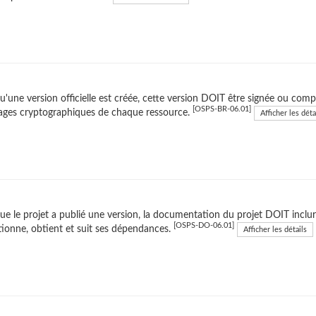
u'une version officielle est créée, cette version DOIT être signée ou comp
[OSPS-BR-06.01]
ages cryptographiques de chaque ressource.
Afficher les déta
ue le projet a publié une version, la documentation du projet DOIT inclur
[OSPS-DO-06.01]
tionne, obtient et suit ses dépendances.
Afficher les détails