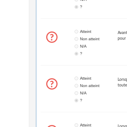
?
Atteint
Avant
Non atteint
pour 
N/A
?
Atteint
Lorsq
Non atteint
toute
N/A
?
Atteint
Lorsq