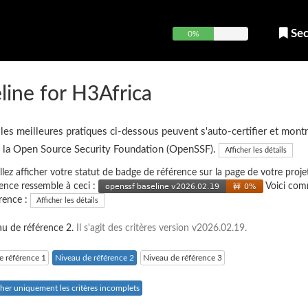
Sec
0%
ine for H3Africa
 les meilleures pratiques ci-dessous peuvent s'auto-certifier et montr
e la Open Source Security Foundation (OpenSSF).
Afficher les détails
illez afficher votre statut de badge de référence sur la page de votre projet
ence ressemble à ceci :
Voici co
érence :
Afficher les détails
eau de référence 2.
Il s'agit des critères version v2026.02.19.
e référence 1
Niveau de référence 2
Niveau de référence 3
cher uniquement les critères incomplets