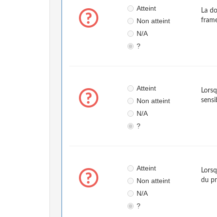
Atteint
La do
Non atteint
frame
N/A
?
Atteint
Lorsq
Non atteint
sensi
N/A
?
Atteint
Lorsq
Non atteint
du pr
N/A
?