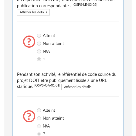
un répertoire LICENSE/ aux côtés des ressources de
[OSPS-LE-03.02]
publication correspondantes.
Afficher les détails
Atteint
Non atteint
N/A
?
Pendant son activité, le référentiel de code source du
projet DOIT être publiquement lisible à une URL
[OSPS-QA-01.01]
statique.
Afficher les détails
Atteint
Non atteint
N/A
?