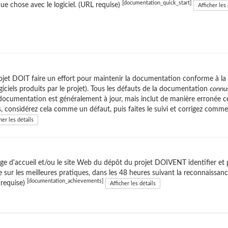
[documentation_quick_start]
ue chose avec le logiciel. (URL requise)
Afficher les 
ojet DOIT faire un effort pour maintenir la documentation conforme à la v
ogiciels produits par le projet). Tous les défauts de la documentation
connu
 documentation est généralement à jour, mais inclut de manière erronée ce
s, considérez cela comme un défaut, puis faites le suivi et corrigez comm
her les détails
ge d'accueil et/ou le site Web du dépôt du projet DOIVENT identifier et 
 sur les meilleures pratiques, dans les 48 heures suivant la reconnaissan
[documentation_achievements]
 requise)
Afficher les détails