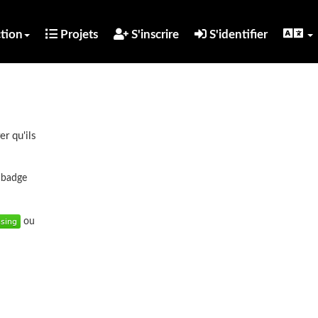
tion
Projets
S'inscrire
S'identifier
er qu'ils
u badge
ou