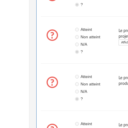
?
Atteint
Le pr
Non atteint
proje
Affic
N/A
?
Atteint
Le pr
Non atteint
produ
N/A
?
Atteint
Le pr