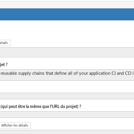
étails
et ?
eusable supply chains that define all of your application CI and CD in
 (qui peut être la même que l'URL du projet) ?
Afficher les détails