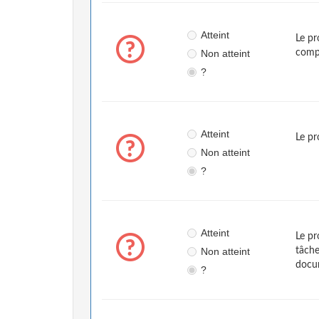
Atteint
Le pr
Non atteint
compr
?
Atteint
Le pr
Non atteint
?
Atteint
Le pr
Non atteint
tâche
docu
?