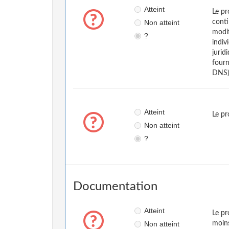
Atteint
Le pr
Non atteint
conti
modif
?
indiv
jurid
fourn
DNS)
Atteint
Le pr
Non atteint
?
Documentation
Atteint
Le pr
Non atteint
moins