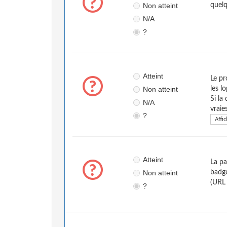
Non atteint
quelq
N/A
?
Atteint
Le pr
Non atteint
les l
Si la
N/A
vraie
?
Affic
Atteint
La pa
Non atteint
badge
(URL
?