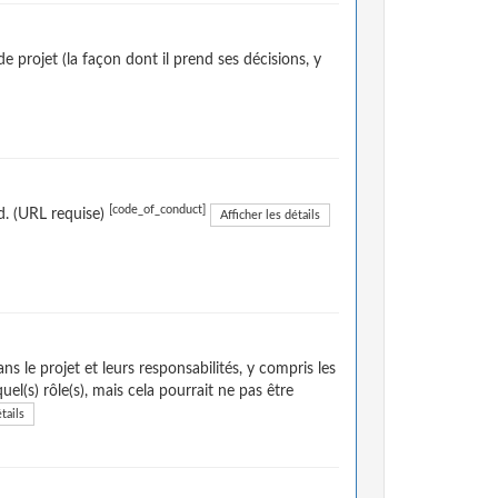
projet (la façon dont il prend ses décisions, y
[code_of_conduct]
d. (URL requise)
Afficher les détails
s le projet et leurs responsabilités, y compris les
el(s) rôle(s), mais cela pourrait ne pas être
tails