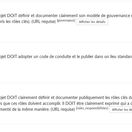
ojet DOIT définir et documenter clairement son modèle de gouvernance de 
[governance]
is les rôles clés). (URL requise)
Afficher les détails
ojet DOIT adopter un code de conduite et le publier dans un lieu standar
ojet DOIT clairement définir et documenter publiquement les rôles clés dan
s que ces rôles doivent accomplir. Il DOIT être clairement exprimé qui a qu
[roles_responsibilities]
menté de la même manière. (URL requise)
Afficher les dé