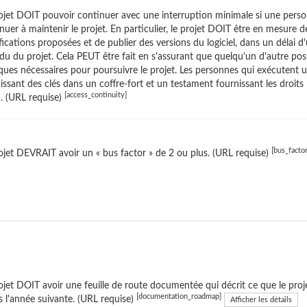
ojet DOIT pouvoir continuer avec une interruption minimale si une perso
nuer à maintenir le projet. En particulier, le projet DOIT être en mesure 
ications proposées et de publier des versions du logiciel, dans un délai 
idu du projet. Cela PEUT être fait en s'assurant que quelqu'un d'autre poss
iques nécessaires pour poursuivre le projet. Les personnes qui exécuten
issant des clés dans un coffre-fort et un testament fournissant les droit
[access_continuity]
. (URL requise)
[bus_factor
ojet DEVRAIT avoir un « bus factor » de 2 ou plus. (URL requise)
ojet DOIT avoir une feuille de route documentée qui décrit ce que le projet
[documentation_roadmap]
 l'année suivante. (URL requise)
Afficher les détails