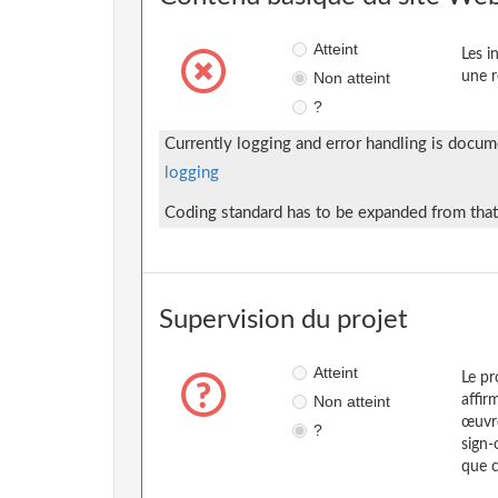
Atteint
Les i
Non atteint
une r
?
Currently logging and error handling is docu
logging
Coding standard has to be expanded from that
Supervision du projet
Atteint
Le pr
Non atteint
affir
œuvre
?
sign-
que c