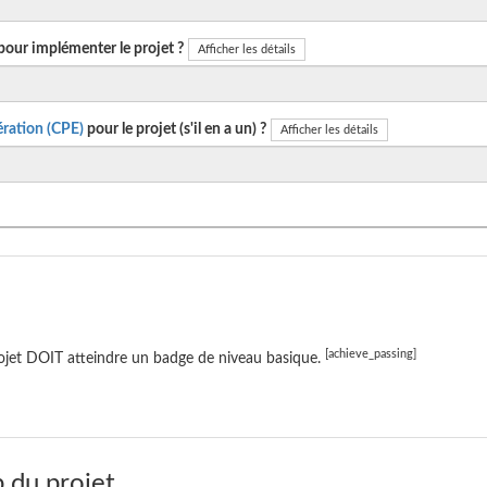
pour implémenter le projet ?
Afficher les détails
ration (CPE)
pour le projet (s'il en a un) ?
Afficher les détails
[achieve_passing]
ojet DOIT atteindre un badge de niveau basique.
 du projet