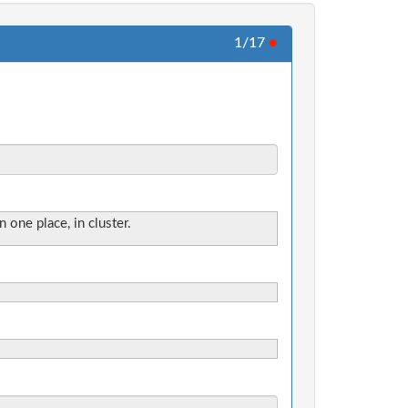
1/17
●
 one place, in cluster.