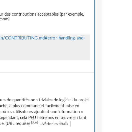
ur des contributions acceptables (par exemple,
ements]
main/CONTRIBUTING.md#error-handling-and-
s de quantités non triviales de logiciel du projet
proche la plus commune et facilement mise en
, où les utilisateurs ajoutent une information «
 Cependant, cela PEUT être mis en œuvre en tant
[dco]
ue. (URL requise)
Afficher les détails