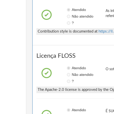
Atendido
As in
Não atendido
refer
?
Contribution style is documented at
https://
Licença FLOSS
Atendido
O so
Não atendido
?
The Apache-2.0 license is approved by the Ope
Atendido
É SUG