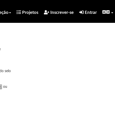
eção
Projetos
Inscrever-se
Entrar
e
do selo
ou