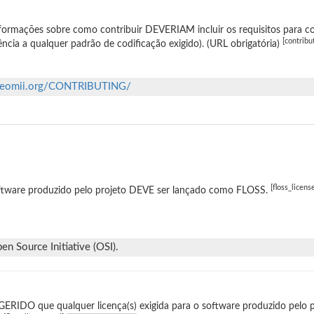
formações sobre como contribuir DEVERIAM incluir os requisitos para co
[contribu
ência a qualquer padrão de codificação exigido). (URL obrigatória)
ll.eomii.org/CONTRIBUTING/
[floss_licens
ftware produzido pelo projeto DEVE ser lançado como FLOSS.
n Source Initiative (OSI).
ERIDO que qualquer licença(s) exigida para o software produzido pelo p