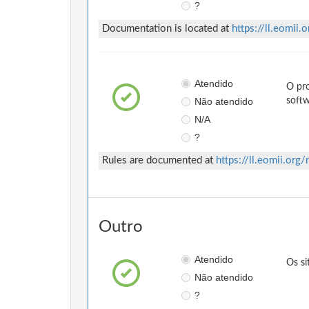
?
Documentation is located at
https://ll.eomii.o
Atendido
O pro
Não atendido
softw
N/A
?
Rules are documented at
https://ll.eomii.org/
Outro
Atendido
Os si
Não atendido
?