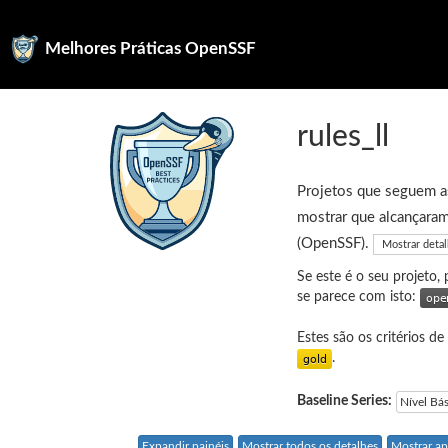
Melhores Práticas OpenSSF
rules_ll
Projetos que seguem as
mostrar que alcançaram
(OpenSSF).
Mostrar deta
Se este é o seu projeto,
se parece com isto:
Estes são os critérios de
.
Baseline Series:
Nível Bá
Expandir painéis
Mostrar todos os detalhes
Mostrar ap