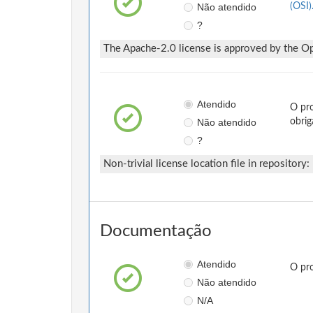
Não atendido
(OSI)
?
The Apache-2.0 license is approved by the Ope
Atendido
O pro
Não atendido
obrig
?
Non-trivial license location file in repository:
Documentação
Atendido
O pro
Não atendido
N/A