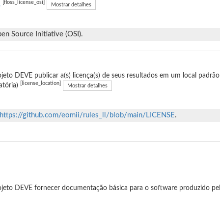
[floss_license_osi]
.
Mostrar detalhes
n Source Initiative (OSI).
jeto DEVE publicar a(s) licença(s) de seus resultados em um local padrão
[license_location]
atória)
Mostrar detalhes
https://github.com/eomii/rules_ll/blob/main/LICENSE
.
jeto DEVE fornecer documentação básica para o software produzido pel