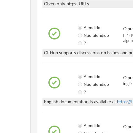
Given only https: URLs.
Atendido
O pro
Não atendido
pesqu
algum
?
GitHub supports discussions on issues and pul
Atendido
O pro
Não atendido
inglê
?
English documentation is available at
https://
Atendido
O pr