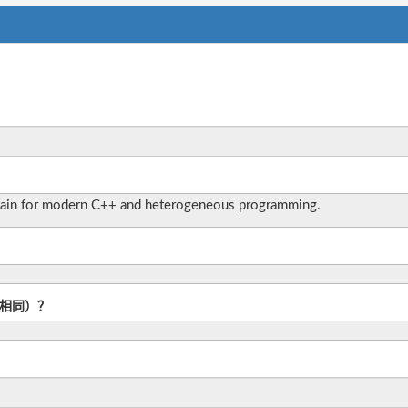
ain for modern C++ and heterogeneous programming.
L相同）？