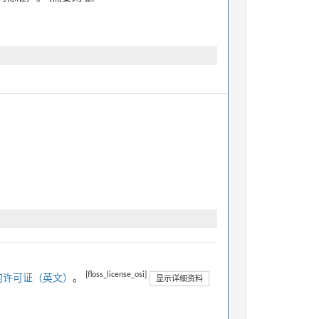
[floss_license_osi]
的许可证（英文）
。
显示详细资料