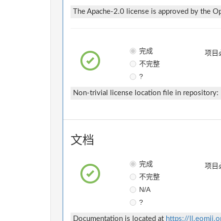
The Apache-2.0 license is approved by the Ope
完成
项目
不完整
?
Non-trivial license location file in repository:
文档
完成
项目
不完整
N/A
?
Documentation is located at
https://ll.eomii.o