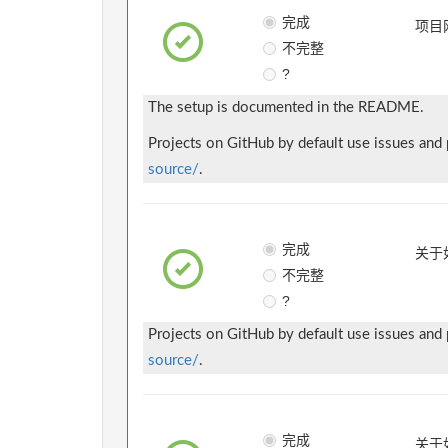
完成
项目
不完整
?
The setup is documented in the README.
Projects on GitHub by default use issues and
source/
.
完成
关于
不完整
?
Projects on GitHub by default use issues and
source/
.
完成
关于