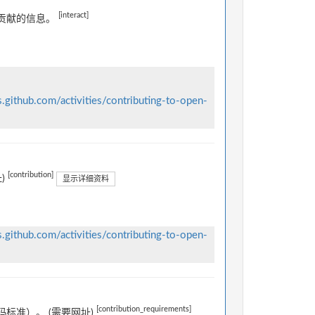
[interact]
贡献的信息。
s.github.com/activities/contributing-to-open-
[contribution]
)
显示详细资料
s.github.com/activities/contributing-to-open-
[contribution_requirements]
标准）。 (需要网址)