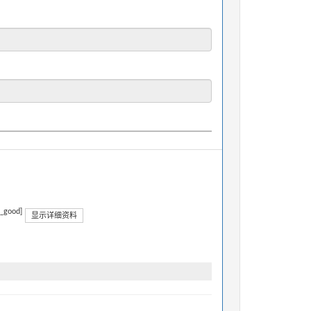
n_good]
显示详细资料