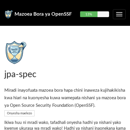
Mazoea Bora ya OpenSSF
13%
jpa-spec
Miradi inayofuata mazoea bora hapa chini inaweza kujihakikisha
kwa hiari na kuonyesha kuwa wamepata nishani ya mazoea bora
ya Open Source Security Foundation (OpenSSF).
Onyesha maelezo
Ikiwa huu ni mradi wako, tafadhali onyesha hadhi ya nishani yako
kwenye ukurasa wa mradi wako! Hadhi ya nishani inaonekana kama