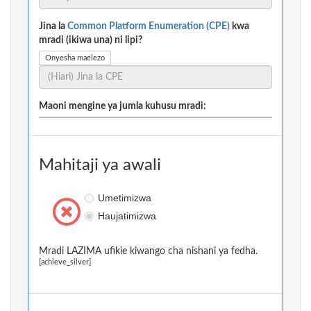
Jina la
Common Platform Enumeration (CPE)
kwa
mradi (ikiwa una) ni lipi?
Onyesha maelezo
Maoni mengine ya jumla kuhusu mradi:
Mahitaji ya awali
Umetimizwa
Haujatimizwa
Mradi LAZIMA ufikie kiwango cha nishani ya fedha.
[achieve_silver]