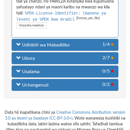
faili ya chanzo. Hii YAWEZA kufanyika kwa kujumuisha
yafuatayo ndani ya maoni karibu na mwanzo wa kila
SPDX-License-Identifier: [maneno ya
faili:
[license_per_file]
leseni ya SPDX kwa mradi]
.
Onyesha maelezo
1/4
●
Udhibiti wa Mabadiliko
2/7
●
Ubora
0/5
●
Usalama
0/2
●
Uchanganuzi
Data hii inapatikana chini ya
Creative Commons Attribution version
3.0 au leseni ya baadaye (CC-BY-3.0+)
. Wote wanaweza kushiriki na
kubadilisha data, lakini lazima watoe sifa sahihi. Tafadhali tambua