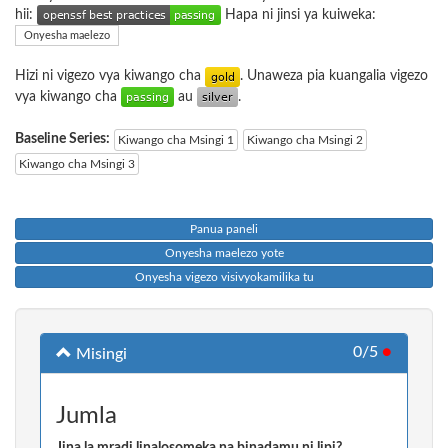
hii:
Hapa ni jinsi ya kuiweka:
Onyesha maelezo
Hizi ni vigezo vya kiwango cha
. Unaweza pia kuangalia vigezo
vya kiwango cha
au
.
Baseline Series:
Kiwango cha Msingi 1
Kiwango cha Msingi 2
Kiwango cha Msingi 3
Panua paneli
Onyesha maelezo yote
Onyesha vigezo visivyokamilika tu
0/5
●
Misingi
Jumla