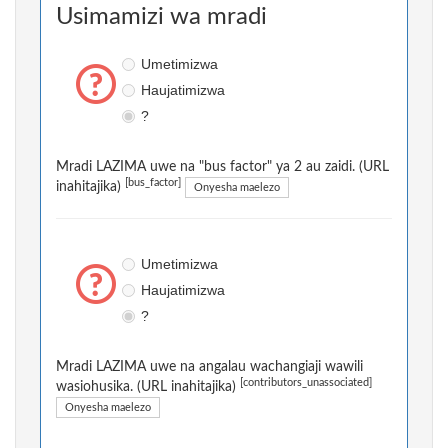
Usimamizi wa mradi
Umetimizwa
Haujatimizwa
?
Mradi LAZIMA uwe na "bus factor" ya 2 au zaidi. (URL
[bus_factor]
inahitajika)
Onyesha maelezo
Umetimizwa
Haujatimizwa
?
Mradi LAZIMA uwe na angalau wachangiaji wawili
[contributors_unassociated]
wasiohusika. (URL inahitajika)
Onyesha maelezo