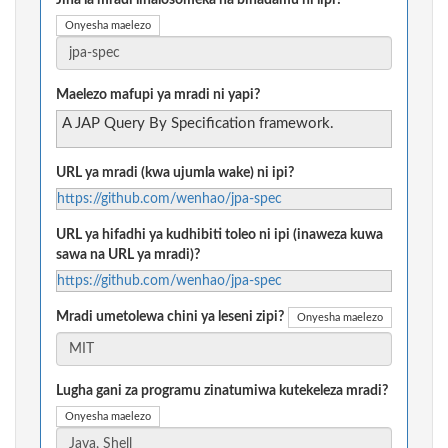
Jina la mradi linalosomeka na binadamu ni lipi?
Onyesha maelezo
Maelezo mafupi ya mradi ni yapi?
A JAP Query By Specification framework.
URL ya mradi (kwa ujumla wake) ni ipi?
https://github.com/wenhao/jpa-spec
URL ya hifadhi ya kudhibiti toleo ni ipi (inaweza kuwa
sawa na URL ya mradi)?
https://github.com/wenhao/jpa-spec
Mradi umetolewa chini ya leseni zipi?
Onyesha maelezo
Lugha gani za programu zinatumiwa kutekeleza mradi?
Onyesha maelezo