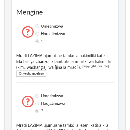
Mengine
Umetimizwa
Haujatimizwa
?
Mradi LAZIMA ujumuishe tamko la hakimiliki katika
kila faili ya chanzo, ikitambulisha mmiliki wa hakimiliki
[copyright_per_file]
(k.m., wachangiaji wa [jina la mradi]).
Onyesha maelezo
Umetimizwa
Haujatimizwa
?
Mradi LAZIMA ujumuishe tamko la leseni katika kila