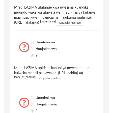
Mradi LAZIMA ufafanue kwa uwazi na kuandika
muundo wake wa utawala wa mradi (njia ya kufanya
maamuzi, ikiwa ni pamoja na majukumu muhimu).
[governance]
(URL inahitajika)
Onyesha maelezo
Umetimizwa
Haujatimizwa
?
Mradi LAZIMA upitishe kanuni ya mwenendo na
kuiweka mahali pa kawaida. (URL inahitajika)
[code_of_conduct]
Onyesha maelezo
Umetimizwa
Haujatimizwa
?