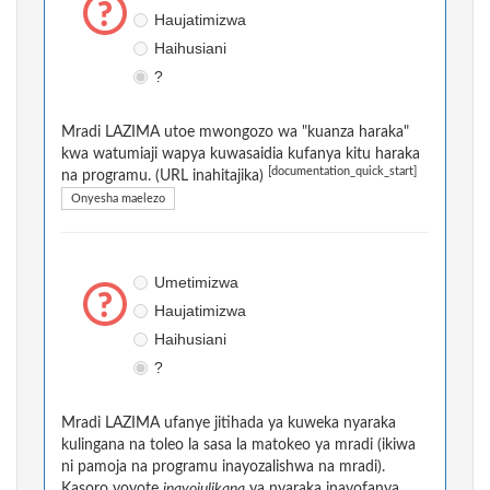
Haujatimizwa
Haihusiani
?
Mradi LAZIMA utoe mwongozo wa "kuanza haraka"
kwa watumiaji wapya kuwasaidia kufanya kitu haraka
[documentation_quick_start]
na programu. (URL inahitajika)
Onyesha maelezo
Umetimizwa
Haujatimizwa
Haihusiani
?
Mradi LAZIMA ufanye jitihada ya kuweka nyaraka
kulingana na toleo la sasa la matokeo ya mradi (ikiwa
ni pamoja na programu inayozalishwa na mradi).
Kasoro yoyote
inayojulikana
ya nyaraka inayofanya