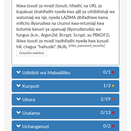
Ikiwa tovuti za mradi (tovuti, hifadhi, na URL za
kupakua) zinahifadhi nywila kwa ajili ya uthibitishaji wa
watumiaji wa nje, nywila LAZIMA zihifadhiwe kama
mificho iliyorudiwa na chumvi kwa-mtumiaji kwa
kutumia kanuni ya upanuaji (iliyorudiarudia) wa
funguo (k.m., Argon2id, Bcrypt, Scrypt, au PBKDF2).
Ikiwa tovuti za mradi hazihifadhi nywila kwa kusudi
[sites_password_security]
hili, chagua "haihusiki" (N/A).
Onyesha maelezo
0/1
●
Udhibiti wa Mabadiliko
1/3
●
Kuripoti
2/19
●
Ubora
0/13
●
Usalama
0/2
●
Uchanganuzi