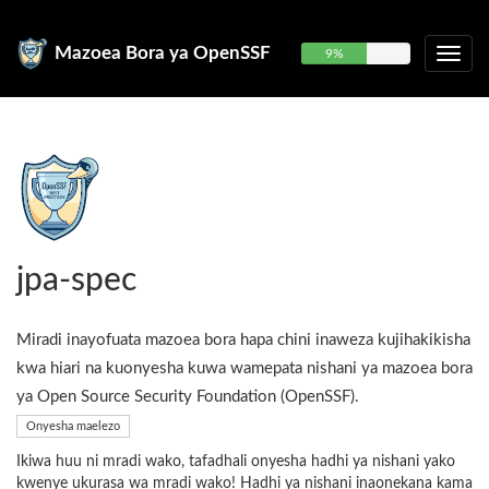
Mazoea Bora ya OpenSSF
9%
jpa-spec
Miradi inayofuata mazoea bora hapa chini inaweza kujihakikisha
kwa hiari na kuonyesha kuwa wamepata nishani ya mazoea bora
ya Open Source Security Foundation (OpenSSF).
Onyesha maelezo
Ikiwa huu ni mradi wako, tafadhali onyesha hadhi ya nishani yako
kwenye ukurasa wa mradi wako! Hadhi ya nishani inaonekana kama