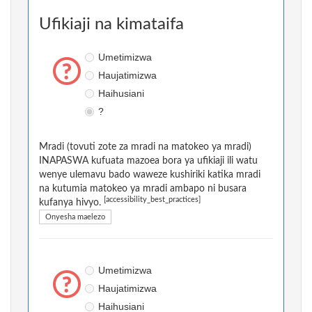
Ufikiaji na kimataifa
Umetimizwa
Haujatimizwa
Haihusiani
?
Mradi (tovuti zote za mradi na matokeo ya mradi)
INAPASWA kufuata mazoea bora ya ufikiaji ili watu
wenye ulemavu bado waweze kushiriki katika mradi
na kutumia matokeo ya mradi ambapo ni busara
[accessibility_best_practices]
kufanya hivyo.
Onyesha maelezo
Umetimizwa
Haujatimizwa
Haihusiani