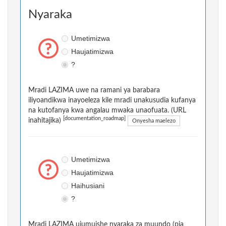
Nyaraka
Umetimizwa
Haujatimizwa
?
Mradi LAZIMA uwe na ramani ya barabara
iliyoandikwa inayoeleza kile mradi unakusudia kufanya
na kutofanya kwa angalau mwaka unaofuata. (URL
[documentation_roadmap]
inahitajika)
Onyesha maelezo
Umetimizwa
Haujatimizwa
Haihusiani
?
Mradi LAZIMA ujumuishe nyaraka za muundo (pia