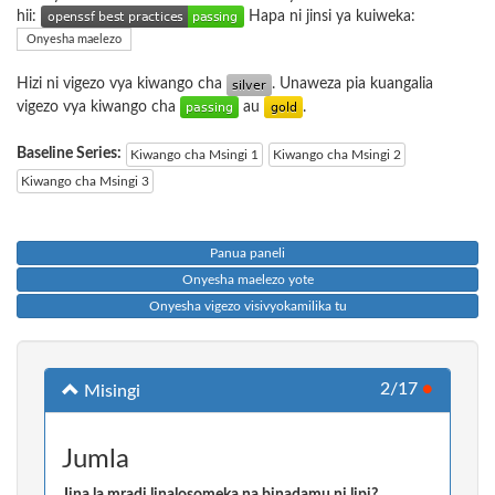
hii:
Hapa ni jinsi ya kuiweka:
Onyesha maelezo
Hizi ni vigezo vya kiwango cha
. Unaweza pia kuangalia
vigezo vya kiwango cha
au
.
Baseline Series:
Kiwango cha Msingi 1
Kiwango cha Msingi 2
Kiwango cha Msingi 3
Panua paneli
Onyesha maelezo yote
Onyesha vigezo visivyokamilika tu
2/17
●
Misingi
Jumla