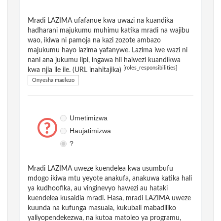
Mradi LAZIMA ufafanue kwa uwazi na kuandika
hadharani majukumu muhimu katika mradi na wajibu
wao, ikiwa ni pamoja na kazi zozote ambazo
majukumu hayo lazima yafanywe. Lazima iwe wazi ni
nani ana jukumu lipi, ingawa hii haiwezi kuandikwa
[roles_responsibilities]
kwa njia ile ile. (URL inahitajika)
Onyesha maelezo
Umetimizwa
Haujatimizwa
?
Mradi LAZIMA uweze kuendelea kwa usumbufu
mdogo ikiwa mtu yeyote anakufa, anakuwa katika hali
ya kudhoofika, au vinginevyo hawezi au hataki
kuendelea kusaidia mradi. Hasa, mradi LAZIMA uweze
kuunda na kufunga masuala, kukubali mabadiliko
yaliyopendekezwa, na kutoa matoleo ya programu,