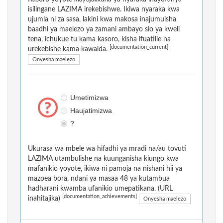
isilingane LAZIMA irekebishwe. Ikiwa nyaraka kwa
ujumla ni za sasa, lakini kwa makosa inajumuisha
baadhi ya maelezo ya zamani ambayo sio ya kweli
tena, ichukue tu kama kasoro, kisha ifuatilie na
[documentation_current]
urekebishe kama kawaida.
Onyesha maelezo
Umetimizwa
Haujatimizwa
?
Ukurasa wa mbele wa hifadhi ya mradi na/au tovuti
LAZIMA utambulishe na kuunganisha kiungo kwa
mafanikio yoyote, ikiwa ni pamoja na nishani hii ya
mazoea bora, ndani ya masaa 48 ya kutambua
hadharani kwamba ufanikio umepatikana. (URL
[documentation_achievements]
inahitajika)
Onyesha maelezo