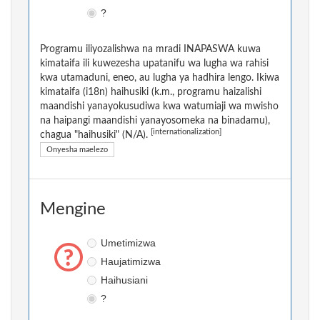
?
Programu iliyozalishwa na mradi INAPASWA kuwa
kimataifa ili kuwezesha upatanifu wa lugha wa rahisi
kwa utamaduni, eneo, au lugha ya hadhira lengo. Ikiwa
kimataifa (i18n) haihusiki (k.m., programu haizalishi
maandishi yanayokusudiwa kwa watumiaji wa mwisho
na haipangi maandishi yanayosomeka na binadamu),
[internationalization]
chagua "haihusiki" (N/A).
Onyesha maelezo
Mengine
Umetimizwa
Haujatimizwa
Haihusiani
?