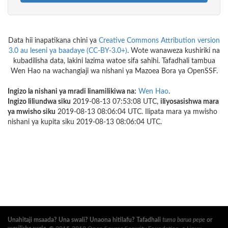
Data hii inapatikana chini ya
Creative Commons Attribution version
3.0 au leseni ya baadaye (CC-BY-3.0+)
. Wote wanaweza kushiriki na
kubadilisha data, lakini lazima watoe sifa sahihi. Tafadhali tambua
Wen Hao na wachangiaji wa nishani ya Mazoea Bora ya OpenSSF.
Ingizo la nishani ya mradi linamilikiwa na:
Wen Hao
.
Ingizo liliundwa siku
2019-08-13 07:53:08 UTC,
iliyosasishwa mara
ya mwisho siku
2019-08-13 08:06:04 UTC. Ilipata mara ya mwisho
nishani ya kupita siku 2019-08-13 08:06:04 UTC.
Unahitaji msaada? Una swali? Unaona hitilafu? Tafadhali
tuma barua pepe
or