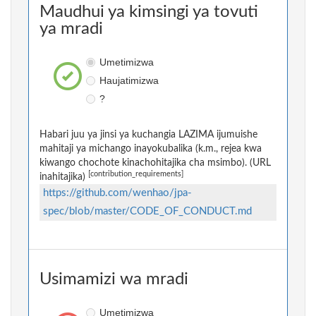
Maudhui ya kimsingi ya tovuti
ya mradi
Umetimizwa
Haujatimizwa
?
Habari juu ya jinsi ya kuchangia LAZIMA ijumuishe
mahitaji ya michango inayokubalika (k.m., rejea kwa
kiwango chochote kinachohitajika cha msimbo). (URL
[contribution_requirements]
inahitajika)
https://github.com/wenhao/jpa-
spec/blob/master/CODE_OF_CONDUCT.md
Usimamizi wa mradi
Umetimizwa