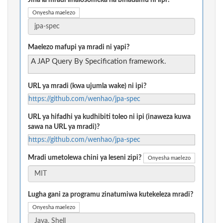
Jina la mradi linalosomeka na binadamu ni lipi?
Onyesha maelezo
Maelezo mafupi ya mradi ni yapi?
A JAP Query By Specification framework.
URL ya mradi (kwa ujumla wake) ni ipi?
https://github.com/wenhao/jpa-spec
URL ya hifadhi ya kudhibiti toleo ni ipi (inaweza kuwa
sawa na URL ya mradi)?
https://github.com/wenhao/jpa-spec
Mradi umetolewa chini ya leseni zipi?
Onyesha maelezo
Lugha gani za programu zinatumiwa kutekeleza mradi?
Onyesha maelezo