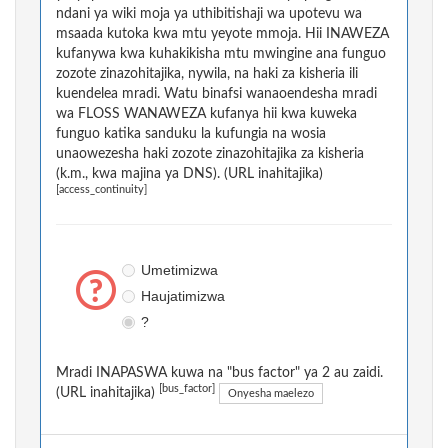
ndani ya wiki moja ya uthibitishaji wa upotevu wa
msaada kutoka kwa mtu yeyote mmoja. Hii INAWEZA
kufanywa kwa kuhakikisha mtu mwingine ana funguo
zozote zinazohitajika, nywila, na haki za kisheria ili
kuendelea mradi. Watu binafsi wanaoendesha mradi
wa FLOSS WANAWEZA kufanya hii kwa kuweka
funguo katika sanduku la kufungia na wosia
unaowezesha haki zozote zinazohitajika za kisheria
(k.m., kwa majina ya DNS). (URL inahitajika)
[access_continuity]
Umetimizwa
Haujatimizwa
?
Mradi INAPASWA kuwa na "bus factor" ya 2 au zaidi.
[bus_factor]
(URL inahitajika)
Onyesha maelezo