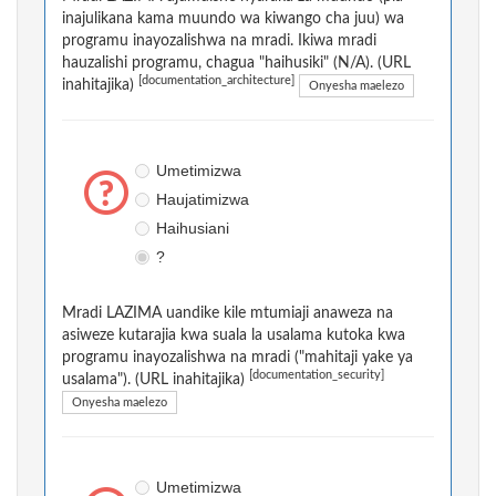
inajulikana kama muundo wa kiwango cha juu) wa
programu inayozalishwa na mradi. Ikiwa mradi
hauzalishi programu, chagua "haihusiki" (N/A). (URL
[documentation_architecture]
inahitajika)
Onyesha maelezo
Umetimizwa
Haujatimizwa
Haihusiani
?
Mradi LAZIMA uandike kile mtumiaji anaweza na
asiweze kutarajia kwa suala la usalama kutoka kwa
programu inayozalishwa na mradi ("mahitaji yake ya
[documentation_security]
usalama"). (URL inahitajika)
Onyesha maelezo
Umetimizwa