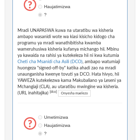
Haujatimizwa
?
Mradi UNAPASWA kuwa na utaratibu wa kisheria
ambapo wasanidi wote wa kiasi kisicho kidogo cha
programu ya mradi wanathibitisha kwamba
wameruhusiwa kisheria kufanya michango hii. Mbinu
ya kawaida na rahisi ya kutekeleza hii ni kwa kutumia
Cheti cha Msanidi cha Asili (DCO)
, ambapo watumiaji
huongeza "signed-off-by" katika ahadi zao na mradi
unaunganisha kwenye tovuti ya DCO. Hata hivyo, hii
YAWEZA kutekelezwa kama Makubaliano ya Leseni ya
Mchangiaji (CLA), au utaratibu mwingine wa kisheria.
[dco]
(URL inahitajika)
Onyesha maelezo
Umetimizwa
Haujatimizwa
?