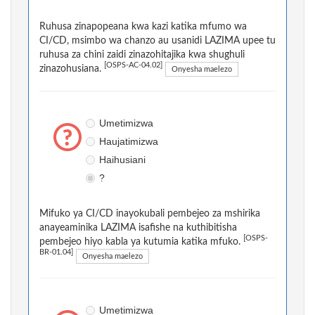
Ruhusa zinapopeana kwa kazi katika mfumo wa
CI/CD, msimbo wa chanzo au usanidi LAZIMA upee tu
ruhusa za chini zaidi zinazohitajika kwa shughuli
[OSPS-AC-04.02]
zinazohusiana.
Onyesha maelezo
Umetimizwa
Haujatimizwa
Haihusiani
?
Mifuko ya CI/CD inayokubali pembejeo za mshirika
anayeaminika LAZIMA isafishe na kuthibitisha
[OSPS-
pembejeo hiyo kabla ya kutumia katika mfuko.
BR-01.04]
Onyesha maelezo
Umetimizwa