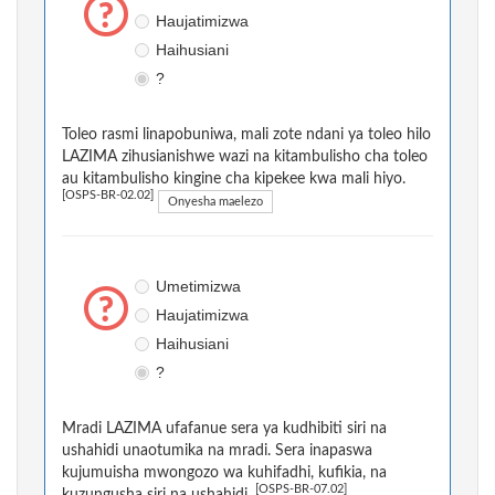
Haujatimizwa
Haihusiani
?
Toleo rasmi linapobuniwa, mali zote ndani ya toleo hilo
LAZIMA zihusianishwe wazi na kitambulisho cha toleo
au kitambulisho kingine cha kipekee kwa mali hiyo.
[OSPS-BR-02.02]
Onyesha maelezo
Umetimizwa
Haujatimizwa
Haihusiani
?
Mradi LAZIMA ufafanue sera ya kudhibiti siri na
ushahidi unaotumika na mradi. Sera inapaswa
kujumuisha mwongozo wa kuhifadhi, kufikia, na
[OSPS-BR-07.02]
kuzungusha siri na ushahidi.