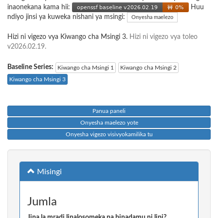
inaonekana kama hii:
Huu
ndiyo jinsi ya kuweka nishani ya msingi:
Onyesha maelezo
Hizi ni vigezo vya Kiwango cha Msingi 3.
Hizi ni vigezo vya toleo
v2026.02.19.
Baseline Series:
Kiwango cha Msingi 1
Kiwango cha Msingi 2
Kiwango cha Msingi 3
Panua paneli
Onyesha maelezo yote
Onyesha vigezo visivyokamilika tu
Misingi
Jumla
Jina la mradi linalosomeka na binadamu ni lipi?