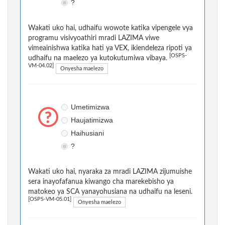
?
Wakati uko hai, udhaifu wowote katika vipengele vya
programu visivyoathiri mradi LAZIMA viwe
vimeainishwa katika hati ya VEX, ikiendeleza ripoti ya
[OSPS-
udhaifu na maelezo ya kutokutumiwa vibaya.
VM-04.02]
Onyesha maelezo
Umetimizwa
Haujatimizwa
Haihusiani
?
Wakati uko hai, nyaraka za mradi LAZIMA zijumuishe
sera inayofafanua kiwango cha marekebisho ya
matokeo ya SCA yanayohusiana na udhaifu na leseni.
[OSPS-VM-05.01]
Onyesha maelezo