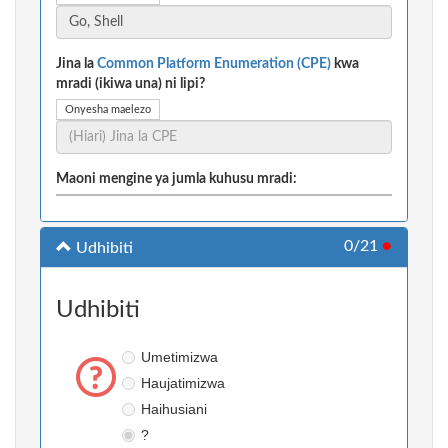
Jina la
Common Platform Enumeration (CPE)
kwa
mradi (ikiwa una) ni lipi?
Onyesha maelezo
Maoni mengine ya jumla kuhusu mradi:
0/21
●
Udhibiti
Udhibiti
Umetimizwa
Haujatimizwa
Haihusiani
?