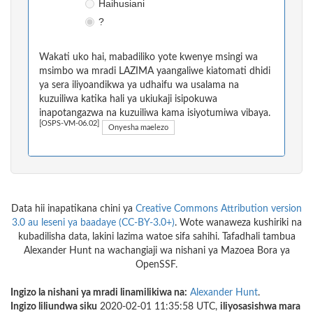
Haihusiani
?
Wakati uko hai, mabadiliko yote kwenye msingi wa
msimbo wa mradi LAZIMA yaangaliwe kiatomati dhidi
ya sera iliyoandikwa ya udhaifu wa usalama na
kuzuiliwa katika hali ya ukiukaji isipokuwa
inapotangazwa na kuzuiliwa kama isiyotumiwa vibaya.
[OSPS-VM-06.02]
Onyesha maelezo
Data hii inapatikana chini ya
Creative Commons Attribution version
3.0 au leseni ya baadaye (CC-BY-3.0+)
. Wote wanaweza kushiriki na
kubadilisha data, lakini lazima watoe sifa sahihi. Tafadhali tambua
Alexander Hunt na wachangiaji wa nishani ya Mazoea Bora ya
OpenSSF.
Ingizo la nishani ya mradi linamilikiwa na:
Alexander Hunt
.
Ingizo liliundwa siku
2020-02-01 11:35:58 UTC,
iliyosasishwa mara