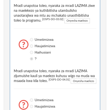
Mradi unapotoa toleo, nyaraka za mradi LAZIMA ziwe
na maelekezo ya kuthibitisha utambulisho
unaotarajiwa wa mtu au mchakato unaothibitisha
[OSPS-DO-03.02]
toleo la programu.
Onyesha maelezo
Umetimizwa
Haujatimizwa
Haihusiani
?
Mradi unapotoa toleo, nyaraka za mradi LAZIMA
zijumuishe kauli ya maelezo kuhusu wigo na muda wa
[OSPS-DO-04.01]
msaada kwa kila toleo.
Onyesha maelezo
Umetimizwa
Haujatimizwa