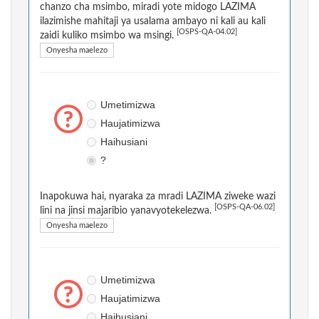
chanzo cha msimbo, miradi yote midogo LAZIMA
ilazimishe mahitaji ya usalama ambayo ni kali au kali
[OSPS-QA-04.02]
zaidi kuliko msimbo wa msingi.
Onyesha maelezo
Umetimizwa
Haujatimizwa
Haihusiani
?
Inapokuwa hai, nyaraka za mradi LAZIMA ziweke wazi
[OSPS-QA-06.02]
lini na jinsi majaribio yanavyotekelezwa.
Onyesha maelezo
Umetimizwa
Haujatimizwa
Haihusiani