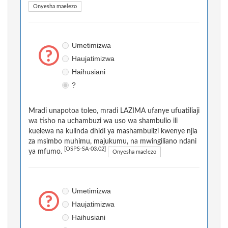
Onyesha maelezo
Umetimizwa
Haujatimizwa
Haihusiani
?
Mradi unapotoa toleo, mradi LAZIMA ufanye ufuatiliaji
wa tisho na uchambuzi wa uso wa shambulio ili
kuelewa na kulinda dhidi ya mashambulizi kwenye njia
za msimbo muhimu, majukumu, na mwingiliano ndani
[OSPS-SA-03.02]
ya mfumo.
Onyesha maelezo
Umetimizwa
Haujatimizwa
Haihusiani