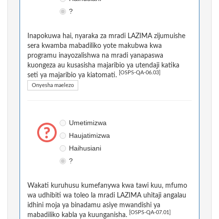
?
Inapokuwa hai, nyaraka za mradi LAZIMA zijumuishe
sera kwamba mabadiliko yote makubwa kwa
programu inayozalishwa na mradi yanapaswa
kuongeza au kusasisha majaribio ya utendaji katika
[OSPS-QA-06.03]
seti ya majaribio ya kiatomati.
Onyesha maelezo
Umetimizwa
Haujatimizwa
Haihusiani
?
Wakati kuruhusu kumefanywa kwa tawi kuu, mfumo
wa udhibiti wa toleo la mradi LAZIMA uhitaji angalau
idhini moja ya binadamu asiye mwandishi ya
[OSPS-QA-07.01]
mabadiliko kabla ya kuunganisha.