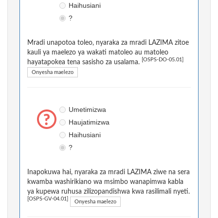
Haihusiani
?
Mradi unapotoa toleo, nyaraka za mradi LAZIMA zitoe
kauli ya maelezo ya wakati matoleo au matoleo
[OSPS-DO-05.01]
hayatapokea tena sasisho za usalama.
Onyesha maelezo
Umetimizwa
Haujatimizwa
Haihusiani
?
Inapokuwa hai, nyaraka za mradi LAZIMA ziwe na sera
kwamba washirikiano wa msimbo wanapimwa kabla
ya kupewa ruhusa zilizopandishwa kwa rasilimali nyeti.
[OSPS-GV-04.01]
Onyesha maelezo