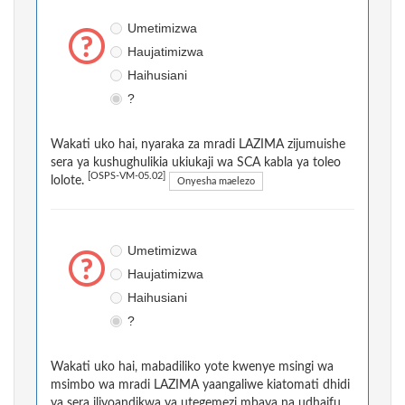
Umetimizwa
Haujatimizwa
Haihusiani
?
Wakati uko hai, nyaraka za mradi LAZIMA zijumuishe
sera ya kushughulikia ukiukaji wa SCA kabla ya toleo
[OSPS-VM-05.02]
lolote.
Onyesha maelezo
Umetimizwa
Haujatimizwa
Haihusiani
?
Wakati uko hai, mabadiliko yote kwenye msingi wa
msimbo wa mradi LAZIMA yaangaliwe kiatomati dhidi
ya sera iliyoandikwa ya utegemezi mbaya na udhaifu