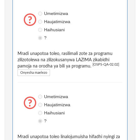
Umetimizwa
Haujatimizwa
Haihusiani
?
Mradi unapotoa toleo, rasilimali zote za programu
zilizotolewa na zilizokusanywa LAZIMA zikabidhi
[OSPS-QA-02.02]
pamoja na orodha ya bili ya programu.
Onyesha maelezo
Umetimizwa
Haujatimizwa
Haihusiani
?
Mradi unapotoa toleo linalojumuisha hifadhi nyingi za