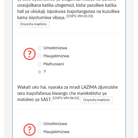
unaojulikana katika utegemezi, kisha yazuiliwe katika
hali ya ukiukaji, isipokuwa inapotangazwa na kuzuiliwa
[OSPS-VM-05.03]
kama isiyotumiwa vibaya.
Onyesha maelezo
Umetimizwa
Haujatimizwa
Haihusiani
?
Wakati uko hai, nyaraka za mradi LAZIMA zijumuishe
sera inayofafanua kiwango cha marekebisho ya
[OSPS-VM-06.01]
matokeo ya SAST.
Onyesha maelezo
Umetimizwa
Haujatimizwa