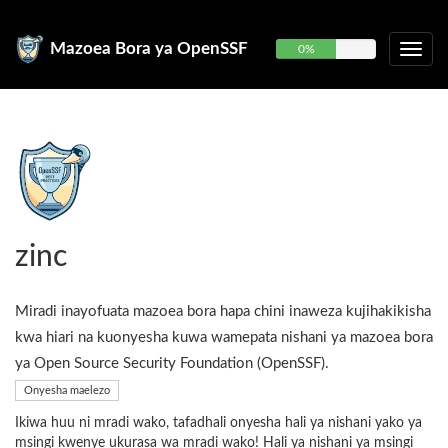
Mazoea Bora ya OpenSSF
0%
zinc
Miradi inayofuata mazoea bora hapa chini inaweza kujihakikisha
kwa hiari na kuonyesha kuwa wamepata nishani ya mazoea bora
ya Open Source Security Foundation (OpenSSF).
Onyesha maelezo
Ikiwa huu ni mradi wako, tafadhali onyesha hali ya nishani yako ya
msingi kwenye ukurasa wa mradi wako! Hali ya nishani ya msingi