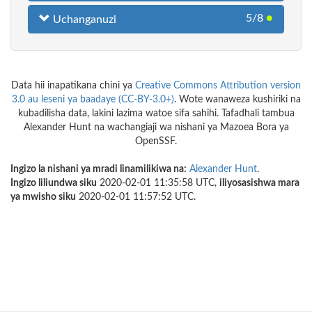
5/8
●
Uchanganuzi
Data hii inapatikana chini ya
Creative Commons Attribution version
3.0 au leseni ya baadaye (CC-BY-3.0+)
. Wote wanaweza kushiriki na
kubadilisha data, lakini lazima watoe sifa sahihi. Tafadhali tambua
Alexander Hunt na wachangiaji wa nishani ya Mazoea Bora ya
OpenSSF.
Ingizo la nishani ya mradi linamilikiwa na:
Alexander Hunt
.
Ingizo liliundwa siku
2020-02-01 11:35:58 UTC,
iliyosasishwa mara
ya mwisho siku
2020-02-01 11:57:52 UTC.