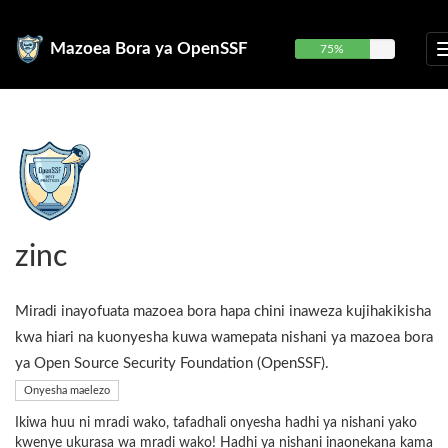
Mazoea Bora ya OpenSSF
75%
zinc
Miradi inayofuata mazoea bora hapa chini inaweza kujihakikisha
kwa hiari na kuonyesha kuwa wamepata nishani ya mazoea bora
ya Open Source Security Foundation (OpenSSF).
Onyesha maelezo
Ikiwa huu ni mradi wako, tafadhali onyesha hadhi ya nishani yako
kwenye ukurasa wa mradi wako! Hadhi ya nishani inaonekana kama