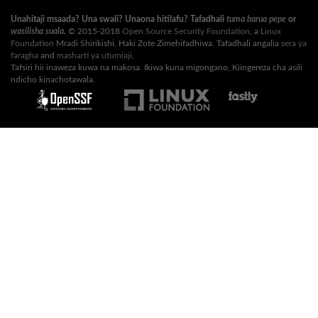
Unahitaji msaada? Una swali? Unaona hitilafu? Tafadhali
tuma barua pepe
or
wasilisha suala
.
© 2015-2018
Open Source Security Foundation
, a
Linux
Foundation
Mradi Shirikishi. Haki Zote Zimehifadhiwa. Tafadhali angalia
sera ya
faragha
and
masharti ya utumiaji
.
Tafsiri hii inaweza kuwa na makosa. Ikiwa kuna migongano, Kiingereza cha asili
ndicho kinachotawala.