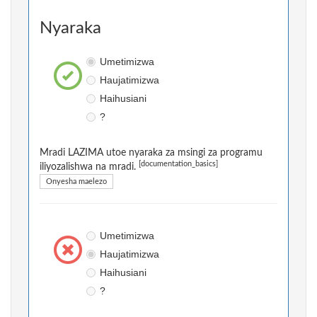
Nyaraka
Umetimizwa
Haujatimizwa
Haihusiani
?
Mradi LAZIMA utoe nyaraka za msingi za programu
[documentation_basics]
iliyozalishwa na mradi.
Onyesha maelezo
Umetimizwa
Haujatimizwa
Haihusiani
?