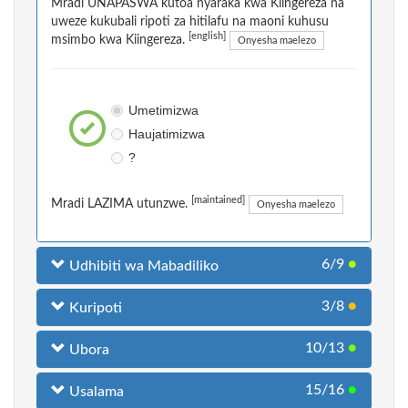
Mradi UNAPASWA kutoa nyaraka kwa Kiingereza na
uweze kukubali ripoti za hitilafu na maoni kuhusu
[english]
msimbo kwa Kiingereza.
Onyesha maelezo
Umetimizwa
Haujatimizwa
?
[maintained]
Mradi LAZIMA utunzwe.
Onyesha maelezo
6/9
●
Udhibiti wa Mabadiliko
3/8
●
Kuripoti
10/13
●
Ubora
15/16
●
Usalama