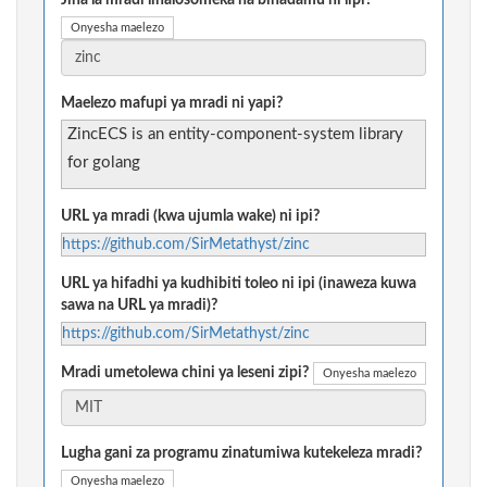
Jina la mradi linalosomeka na binadamu ni lipi?
Onyesha maelezo
Maelezo mafupi ya mradi ni yapi?
ZincECS is an entity-component-system library
for golang
URL ya mradi (kwa ujumla wake) ni ipi?
https://github.com/SirMetathyst/zinc
URL ya hifadhi ya kudhibiti toleo ni ipi (inaweza kuwa
sawa na URL ya mradi)?
https://github.com/SirMetathyst/zinc
Mradi umetolewa chini ya leseni zipi?
Onyesha maelezo
Lugha gani za programu zinatumiwa kutekeleza mradi?
Onyesha maelezo