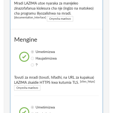
Mradi LAZIMA utoe nyaraka za marejeleo
zinazofafanua kiolesura cha nje (ingizo na matokeo)
cha programu iliyozalishwa na mradi.
[documentation_interface]
Onyesha maelezo
Mengine
Umetimizwa
Haujatimizwa
?
Tovuti za mradi (tovuti, hifadhi, na URL za kupakua)
[sites_https]
LAZIMA zisaidie HTTPS kwa kutumia TLS.
Onyesha maelezo
Umetimizwa