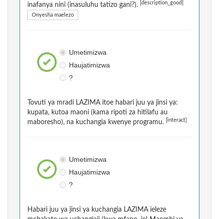
[description_good]
inafanya nini (inasuluhu tatizo gani?).
Onyesha maelezo
Umetimizwa
Haujatimizwa
?
Tovuti ya mradi LAZIMA itoe habari juu ya jinsi ya:
kupata, kutoa maoni (kama ripoti za hitilafu au
[interact]
maboresho), na kuchangia kwenye programu.
Umetimizwa
Haujatimizwa
?
Habari juu ya jinsi ya kuchangia LAZIMA ieleze