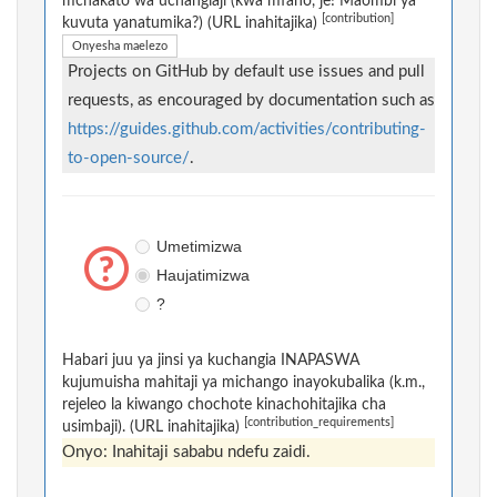
mchakato wa uchangiaji (kwa mfano, je! Maombi ya
[contribution]
kuvuta yanatumika?) (URL inahitajika)
Onyesha maelezo
Projects on GitHub by default use issues and pull
requests, as encouraged by documentation such as
https://guides.github.com/activities/contributing-
to-open-source/
.
Umetimizwa
Haujatimizwa
?
Habari juu ya jinsi ya kuchangia INAPASWA
kujumuisha mahitaji ya michango inayokubalika (k.m.,
rejeleo la kiwango chochote kinachohitajika cha
[contribution_requirements]
usimbaji). (URL inahitajika)
Onyo: Inahitaji sababu ndefu zaidi.