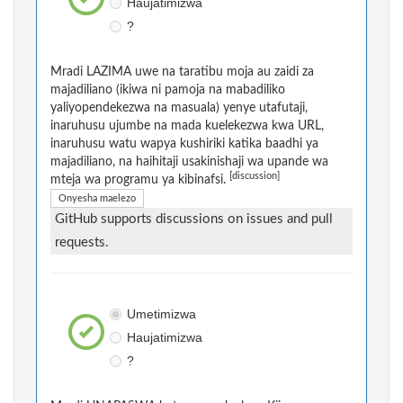
Haujatimizwa
?
Mradi LAZIMA uwe na taratibu moja au zaidi za
majadiliano (ikiwa ni pamoja na mabadiliko
yaliyopendekezwa na masuala) yenye utafutaji,
inaruhusu ujumbe na mada kuelekezwa kwa URL,
inaruhusu watu wapya kushiriki katika baadhi ya
majadiliano, na haihitaji usakinishaji wa upande wa
[discussion]
mteja wa programu ya kibinafsi.
Onyesha maelezo
GitHub supports discussions on issues and pull
requests.
Umetimizwa
Haujatimizwa
?