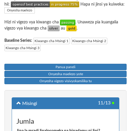
hii:
Hapa ni jinsi ya kuiweka:
Onyesha maelezo
Hizi ni vigezo vya kiwango cha
. Unaweza pia kuangalia
vigezo vya kiwango cha
au
.
Baseline Series:
Kiwango cha Msingi 1
Kiwango cha Msingi 2
Kiwango cha Msingi 3
Panua paneli
Onyesha maelezo yote
Onyesha vigezo visivyokamilika tu
11/13
●
Misingi
Jumla