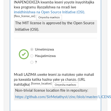
INAPENDEKEZA kwamba leseni yoyote inayohitajika
kwa programu iliyozalishwa na mradi iwe
imeidhinishwa na Open Source Initiative (OSI).
[floss_license_osi]
Onyesha maelezo
The MIT license is approved by the Open Source
Initiative (OSI).
Umetimizwa
Haujatimizwa
?
Mradi LAZIMA uweke leseni za matokeo yake mahali
pa kawaida katika hazina yake ya chanzo. (URL
[license_location]
inahitajika)
Onyesha maelezo
Non-trivial license location file in repository:
https://github.com/SirMetathyst/zinc/blob/master/LICEN