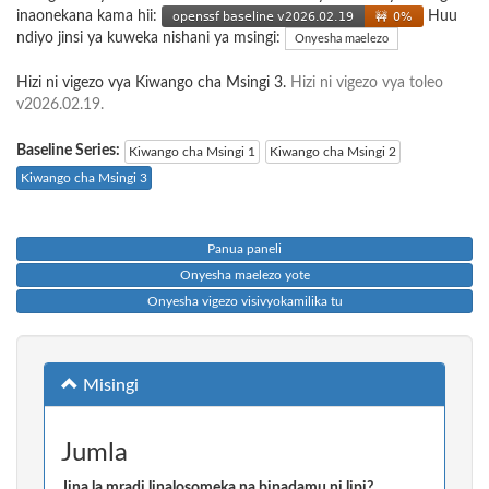
inaonekana kama hii:
Huu
ndiyo jinsi ya kuweka nishani ya msingi:
Onyesha maelezo
Hizi ni vigezo vya Kiwango cha Msingi 3.
Hizi ni vigezo vya toleo
v2026.02.19.
Baseline Series:
Kiwango cha Msingi 1
Kiwango cha Msingi 2
Kiwango cha Msingi 3
Panua paneli
Onyesha maelezo yote
Onyesha vigezo visivyokamilika tu
Misingi
Jumla
Jina la mradi linalosomeka na binadamu ni lipi?