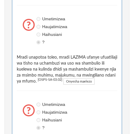
Umetimizwa
Haujatimizwa
Haihusiani
?
Mradi unapotoa toleo, mradi LAZIMA ufanye ufuatiliaji
wa tisho na uchambuzi wa uso wa shambulio ili
kuelewa na kulinda dhidi ya mashambulizi kwenye njia
za msimbo muhimu, majukumu, na mwingiliano ndani
[OSPS-SA-03.02]
ya mfumo.
Onyesha maelezo
Umetimizwa
Haujatimizwa
Haihusiani
?