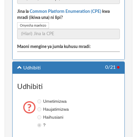
Jina la
Common Platform Enumeration (CPE)
kwa
mradi (ikiwa una) ni lipi?
Onyesha maelezo
Maoni mengine ya jumla kuhusu mradi:
0/21
●
Udhibiti
Udhibiti
Umetimizwa
Haujatimizwa
Haihusiani
?