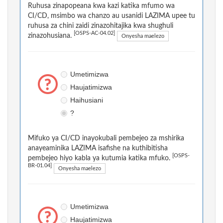
Ruhusa zinapopeana kwa kazi katika mfumo wa
CI/CD, msimbo wa chanzo au usanidi LAZIMA upee tu
ruhusa za chini zaidi zinazohitajika kwa shughuli
[OSPS-AC-04.02]
zinazohusiana.
Onyesha maelezo
Umetimizwa
Haujatimizwa
Haihusiani
?
Mifuko ya CI/CD inayokubali pembejeo za mshirika
anayeaminika LAZIMA isafishe na kuthibitisha
[OSPS-
pembejeo hiyo kabla ya kutumia katika mfuko.
BR-01.04]
Onyesha maelezo
Umetimizwa
Haujatimizwa