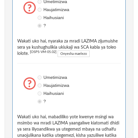
Umetimizwa
Haujatimizwa
Haihusiani
?
Wakati uko hai, nyaraka za mradi LAZIMA zijumuishe
sera ya kushughulikia ukiukaji wa SCA kabla ya toleo
[OSPS-VM-05.02]
lolote.
Onyesha maelezo
Umetimizwa
Haujatimizwa
Haihusiani
?
Wakati uko hai, mabadiliko yote kwenye msingi wa
msimbo wa mradi LAZIMA yaangaliwe kiatomati dhidi
ya sera iliyoandikwa ya utegemezi mbaya na udhaifu
unaojulikana katika utegemezi, kisha yazuiliwe katika