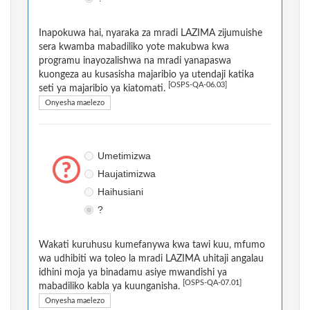
Inapokuwa hai, nyaraka za mradi LAZIMA zijumuishe
sera kwamba mabadiliko yote makubwa kwa
programu inayozalishwa na mradi yanapaswa
kuongeza au kusasisha majaribio ya utendaji katika
[OSPS-QA-06.03]
seti ya majaribio ya kiatomati.
Onyesha maelezo
Umetimizwa
Haujatimizwa
Haihusiani
?
Wakati kuruhusu kumefanywa kwa tawi kuu, mfumo
wa udhibiti wa toleo la mradi LAZIMA uhitaji angalau
idhini moja ya binadamu asiye mwandishi ya
[OSPS-QA-07.01]
mabadiliko kabla ya kuunganisha.
Onyesha maelezo