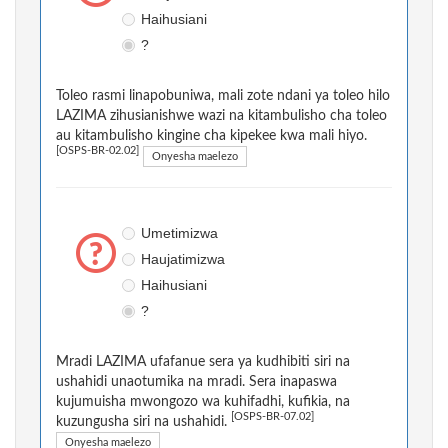
Haihusiani
?
Toleo rasmi linapobuniwa, mali zote ndani ya toleo hilo
LAZIMA zihusianishwe wazi na kitambulisho cha toleo
au kitambulisho kingine cha kipekee kwa mali hiyo.
[OSPS-BR-02.02]
Onyesha maelezo
Umetimizwa
Haujatimizwa
Haihusiani
?
Mradi LAZIMA ufafanue sera ya kudhibiti siri na
ushahidi unaotumika na mradi. Sera inapaswa
kujumuisha mwongozo wa kuhifadhi, kufikia, na
[OSPS-BR-07.02]
kuzungusha siri na ushahidi.
Onyesha maelezo