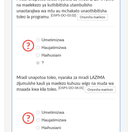
na maelekezo ya kuthibitisha utambulisho
unaotarajiwa wa mtu au mchakato unaothibitisha
[OSPS-DO-03.02]
toleo la programu.
Onyesha maelezo
Umetimizwa
Haujatimizwa
Haihusiani
?
Mradi unapotoa toleo, nyaraka za mradi LAZIMA
zijumuishe kauli ya maelezo kuhusu wigo na muda wa
[OSPS-DO-04.01]
msaada kwa kila toleo.
Onyesha maelezo
Umetimizwa
Haujatimizwa
Haihusiani