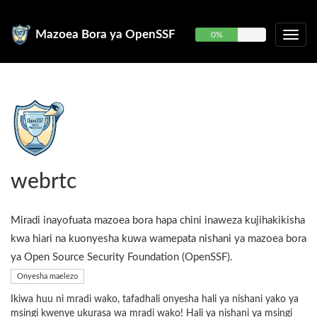
Mazoea Bora ya OpenSSF
0%
webrtc
Miradi inayofuata mazoea bora hapa chini inaweza kujihakikisha
kwa hiari na kuonyesha kuwa wamepata nishani ya mazoea bora
ya Open Source Security Foundation (OpenSSF).
Onyesha maelezo
Ikiwa huu ni mradi wako, tafadhali onyesha hali ya nishani yako ya
msingi kwenye ukurasa wa mradi wako! Hali ya nishani ya msingi