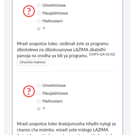
Umetimizwa
Haujatimizwa
Haihusiani
?
Mradi unapotoa toleo, rasilimali zote za programu
zilizotolewa na zilizokusanywa LAZIMA zikabidhi
[OSPS-QA-02.02]
pamoja na orodha ya bili ya programu.
Onyesha maelezo
Umetimizwa
Haujatimizwa
Haihusiani
?
Mradi unapotoa toleo linalojumuisha hifadhi nyingi za
chanzo cha msimbo, miradi yote midogo LAZIMA