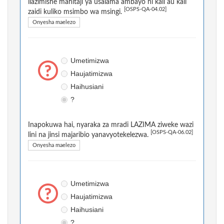
ilazimishe mahitaji ya usalama ambayo ni kali au kali
[OSPS-QA-04.02]
zaidi kuliko msimbo wa msingi.
Onyesha maelezo
Umetimizwa
Haujatimizwa
Haihusiani
?
Inapokuwa hai, nyaraka za mradi LAZIMA ziweke wazi
[OSPS-QA-06.02]
lini na jinsi majaribio yanavyotekelezwa.
Onyesha maelezo
Umetimizwa
Haujatimizwa
Haihusiani
?