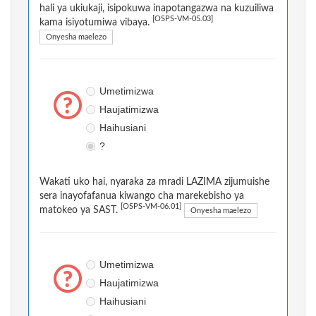
hali ya ukiukaji, isipokuwa inapotangazwa na kuzuiliwa
[OSPS-VM-05.03]
kama isiyotumiwa vibaya.
Onyesha maelezo
Umetimizwa
Haujatimizwa
Haihusiani
?
Wakati uko hai, nyaraka za mradi LAZIMA zijumuishe
sera inayofafanua kiwango cha marekebisho ya
[OSPS-VM-06.01]
matokeo ya SAST.
Onyesha maelezo
Umetimizwa
Haujatimizwa
Haihusiani