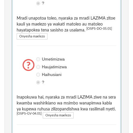
?
Mradi unapotoa toleo, nyaraka za mradi LAZIMA zitoe
kauli ya maelezo ya wakati matoleo au matoleo
[OSPS-DO-05.01]
hayatapokea tena sasisho za usalama.
Onyesha maelezo
Umetimizwa
Haujatimizwa
Haihusiani
?
Inapokuwa hai, nyaraka za mradi LAZIMA ziwe na sera
kwamba washirikiano wa msimbo wanapimwa kabla
ya kupewa ruhusa zilizopandishwa kwa rasilimali nyeti.
[OSPS-GV-04.01]
Onyesha maelezo