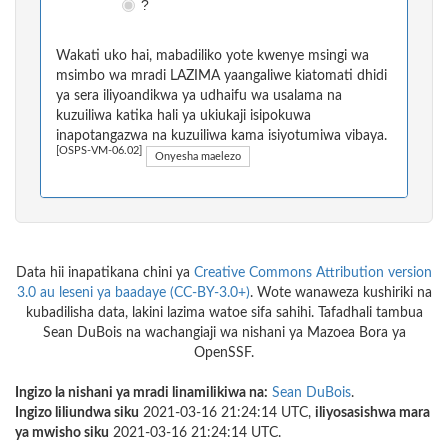
?
Wakati uko hai, mabadiliko yote kwenye msingi wa
msimbo wa mradi LAZIMA yaangaliwe kiatomati dhidi
ya sera iliyoandikwa ya udhaifu wa usalama na
kuzuiliwa katika hali ya ukiukaji isipokuwa
inapotangazwa na kuzuiliwa kama isiyotumiwa vibaya.
[OSPS-VM-06.02]
Onyesha maelezo
Data hii inapatikana chini ya
Creative Commons Attribution version
3.0 au leseni ya baadaye (CC-BY-3.0+)
. Wote wanaweza kushiriki na
kubadilisha data, lakini lazima watoe sifa sahihi. Tafadhali tambua
Sean DuBois na wachangiaji wa nishani ya Mazoea Bora ya
OpenSSF.
Ingizo la nishani ya mradi linamilikiwa na:
Sean DuBois
.
Ingizo liliundwa siku
2021-03-16 21:24:14 UTC,
iliyosasishwa mara
ya mwisho siku
2021-03-16 21:24:14 UTC.