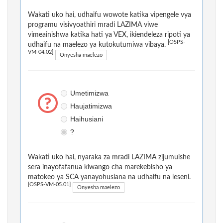
Wakati uko hai, udhaifu wowote katika vipengele vya
programu visivyoathiri mradi LAZIMA viwe
vimeainishwa katika hati ya VEX, ikiendeleza ripoti ya
[OSPS-
udhaifu na maelezo ya kutokutumiwa vibaya.
VM-04.02]
Onyesha maelezo
Umetimizwa
Haujatimizwa
Haihusiani
?
Wakati uko hai, nyaraka za mradi LAZIMA zijumuishe
sera inayofafanua kiwango cha marekebisho ya
matokeo ya SCA yanayohusiana na udhaifu na leseni.
[OSPS-VM-05.01]
Onyesha maelezo