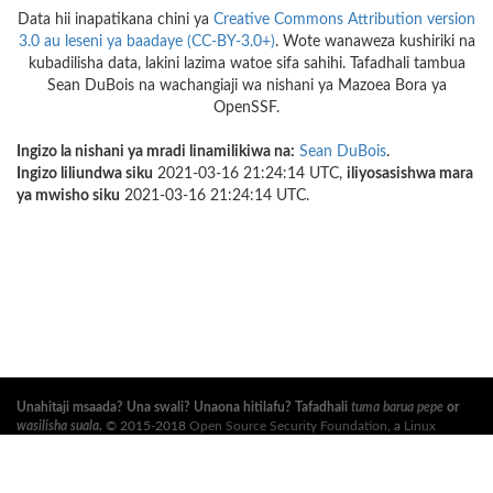
Data hii inapatikana chini ya
Creative Commons Attribution version
3.0 au leseni ya baadaye (CC-BY-3.0+)
. Wote wanaweza kushiriki na
kubadilisha data, lakini lazima watoe sifa sahihi. Tafadhali tambua
Sean DuBois na wachangiaji wa nishani ya Mazoea Bora ya
OpenSSF.
Ingizo la nishani ya mradi linamilikiwa na:
Sean DuBois
.
Ingizo liliundwa siku
2021-03-16 21:24:14 UTC,
iliyosasishwa mara
ya mwisho siku
2021-03-16 21:24:14 UTC.
Unahitaji msaada? Una swali? Unaona hitilafu? Tafadhali
tuma barua pepe
or
wasilisha suala
.
© 2015-2018
Open Source Security Foundation
, a
Linux
Foundation
Mradi Shirikishi. Haki Zote Zimehifadhiwa. Tafadhali angalia
sera ya
faragha
and
masharti ya utumiaji
.
Tafsiri hii inaweza kuwa na makosa. Ikiwa kuna migongano, Kiingereza cha asili