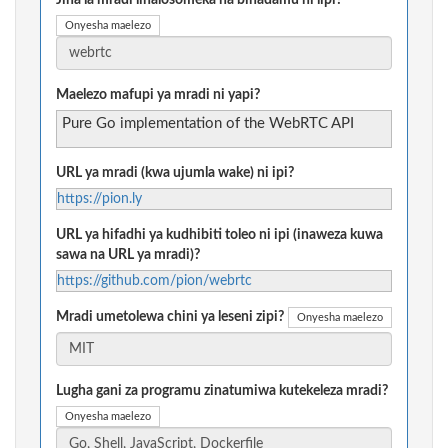
Jina la mradi linalosomeka na binadamu ni lipi?
Onyesha maelezo
Maelezo mafupi ya mradi ni yapi?
Pure Go implementation of the WebRTC API
URL ya mradi (kwa ujumla wake) ni ipi?
https://pion.ly
URL ya hifadhi ya kudhibiti toleo ni ipi (inaweza kuwa
sawa na URL ya mradi)?
https://github.com/pion/webrtc
Mradi umetolewa chini ya leseni zipi?
Onyesha maelezo
Lugha gani za programu zinatumiwa kutekeleza mradi?
Onyesha maelezo