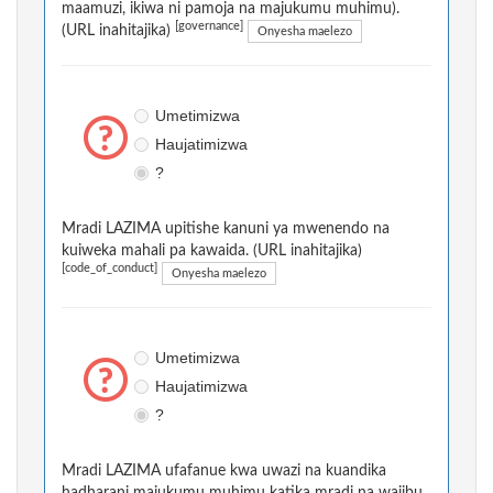
maamuzi, ikiwa ni pamoja na majukumu muhimu).
[governance]
(URL inahitajika)
Onyesha maelezo
Umetimizwa
Haujatimizwa
?
Mradi LAZIMA upitishe kanuni ya mwenendo na
kuiweka mahali pa kawaida. (URL inahitajika)
[code_of_conduct]
Onyesha maelezo
Umetimizwa
Haujatimizwa
?
Mradi LAZIMA ufafanue kwa uwazi na kuandika