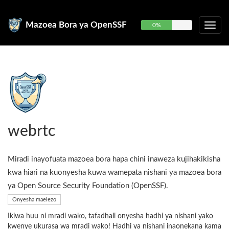
Mazoea Bora ya OpenSSF
0%
webrtc
Miradi inayofuata mazoea bora hapa chini inaweza kujihakikisha
kwa hiari na kuonyesha kuwa wamepata nishani ya mazoea bora
ya Open Source Security Foundation (OpenSSF).
Onyesha maelezo
Ikiwa huu ni mradi wako, tafadhali onyesha hadhi ya nishani yako
kwenye ukurasa wa mradi wako! Hadhi ya nishani inaonekana kama