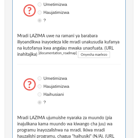
Umetimizwa
Haujatimizwa
?
Mradi LAZIMA uwe na ramani ya barabara
iliyoandikwa inayoeleza kile mradi unakusudia kufanya
na kutofanya kwa angalau mwaka unaofuata. (URL
[documentation_roadmap]
inahitajika)
Onyesha maelezo
Umetimizwa
Haujatimizwa
Haihusiani
?
Mradi LAZIMA ujumuishe nyaraka za muundo (pia
inajulikana kama muundo wa kiwango cha juu) wa
programu inayozalishwa na mradi. Ikiwa mradi
hauzalishi programu, chagua "haihusiki" (N/A). (URL