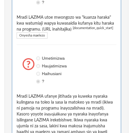
?
Mradi LAZIMA utoe mwongozo wa "kuanza haraka"
kwa watumiaji wapya kuwasaidia kufanya kitu haraka
[documentation_quick_start]
na programu. (URL inahitajika)
Onyesha maelezo
Umetimizwa
Haujatimizwa
Haihusiani
?
Mradi LAZIMA ufanye jitihada ya kuweka nyaraka
kulingana na toleo la sasa la matokeo ya mradi (ikiwa
ni pamoja na programu inayozalishwa na mradi).
Kasoro yoyote
inayojulikana
ya nyaraka inayofanya
isilingane LAZIMA irekebishwe. Ikiwa nyaraka kwa
ujumla ni za sasa, lakini kwa makosa inajumuisha
baadhi ya maelezo ya zamani ambayo sio ya kweli