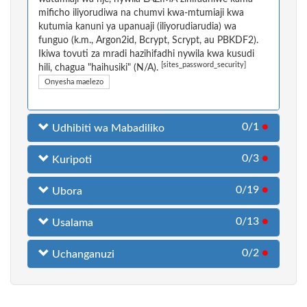
mificho iliyorudiwa na chumvi kwa-mtumiaji kwa
kutumia kanuni ya upanuaji (iliyorudiarudia) wa
funguo (k.m., Argon2id, Bcrypt, Scrypt, au PBKDF2).
Ikiwa tovuti za mradi hazihifadhi nywila kwa kusudi
[sites_password_security]
hili, chagua "haihusiki" (N/A).
Onyesha maelezo
0/1
●
Udhibiti wa Mabadiliko
0/3
●
Kuripoti
0/19
●
Ubora
0/13
●
Usalama
0/2
●
Uchanganuzi