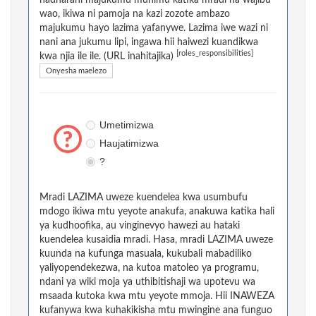
hadharani majukumu muhimu katika mradi na wajibu
wao, ikiwa ni pamoja na kazi zozote ambazo
majukumu hayo lazima yafanywe. Lazima iwe wazi ni
nani ana jukumu lipi, ingawa hii haiwezi kuandikwa
[roles_responsibilities]
kwa njia ile ile. (URL inahitajika)
Onyesha maelezo
Umetimizwa
Haujatimizwa
?
Mradi LAZIMA uweze kuendelea kwa usumbufu
mdogo ikiwa mtu yeyote anakufa, anakuwa katika hali
ya kudhoofika, au vinginevyo hawezi au hataki
kuendelea kusaidia mradi. Hasa, mradi LAZIMA uweze
kuunda na kufunga masuala, kukubali mabadiliko
yaliyopendekezwa, na kutoa matoleo ya programu,
ndani ya wiki moja ya uthibitishaji wa upotevu wa
msaada kutoka kwa mtu yeyote mmoja. Hii INAWEZA
kufanywa kwa kuhakikisha mtu mwingine ana funguo