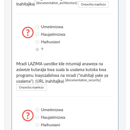
[documentation_architecture]
inahitajika)
Onyesha maelezo
Umetimizwa
Haujatimizwa
Haihusiani
?
Mradi LAZIMA uandike kile mtumiaji anaweza na
asiweze kutarajia kwa suala la usalama kutoka kwa
programu inayozalishwa na mradi ("mahitaji yake ya
[documentation_security]
usalama"). (URL inahitajika)
Onyesha maelezo
Umetimizwa
Haujatimizwa
Haihusiani