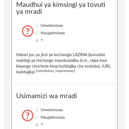
Maudhui ya kimsingi ya tovuti
ya mradi
Umetimizwa
Haujatimizwa
?
Habari juu ya jinsi ya kuchangia LAZIMA ijumuishe
mahitaji ya michango inayokubalika (k.m., rejea kwa
kiwango chochote kinachohitajika cha msimbo). (URL
[contribution_requirements]
inahitajika)
Usimamizi wa mradi
Umetimizwa
Haujatimizwa
?