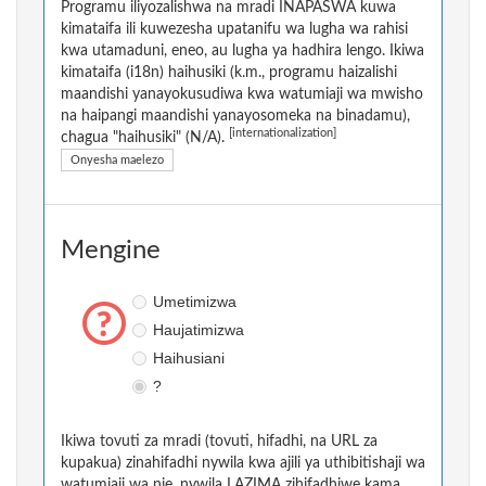
Programu iliyozalishwa na mradi INAPASWA kuwa
kimataifa ili kuwezesha upatanifu wa lugha wa rahisi
kwa utamaduni, eneo, au lugha ya hadhira lengo. Ikiwa
kimataifa (i18n) haihusiki (k.m., programu haizalishi
maandishi yanayokusudiwa kwa watumiaji wa mwisho
na haipangi maandishi yanayosomeka na binadamu),
[internationalization]
chagua "haihusiki" (N/A).
Onyesha maelezo
Mengine
Umetimizwa
Haujatimizwa
Haihusiani
?
Ikiwa tovuti za mradi (tovuti, hifadhi, na URL za
kupakua) zinahifadhi nywila kwa ajili ya uthibitishaji wa
watumiaji wa nje, nywila LAZIMA zihifadhiwe kama