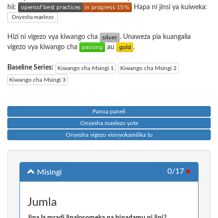
hii:
Hapa ni jinsi ya kuiweka:
Onyesha maelezo
Hizi ni vigezo vya kiwango cha
. Unaweza pia kuangalia
vigezo vya kiwango cha
au
.
Baseline Series:
Kiwango cha Msingi 1
Kiwango cha Msingi 2
Kiwango cha Msingi 3
Panua paneli
Onyesha maelezo yote
Onyesha vigezo visivyokamilika tu
0/17
●
Misingi
Jumla