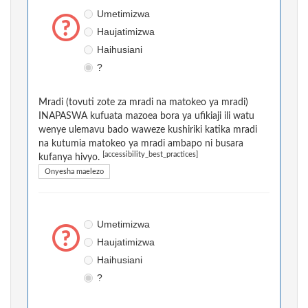
Umetimizwa
Haujatimizwa
Haihusiani
?
Mradi (tovuti zote za mradi na matokeo ya mradi)
INAPASWA kufuata mazoea bora ya ufikiaji ili watu
wenye ulemavu bado waweze kushiriki katika mradi
na kutumia matokeo ya mradi ambapo ni busara
[accessibility_best_practices]
kufanya hivyo.
Onyesha maelezo
Umetimizwa
Haujatimizwa
Haihusiani
?