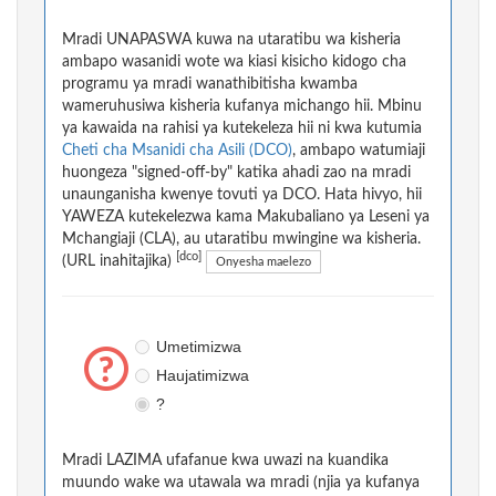
Mradi UNAPASWA kuwa na utaratibu wa kisheria
ambapo wasanidi wote wa kiasi kisicho kidogo cha
programu ya mradi wanathibitisha kwamba
wameruhusiwa kisheria kufanya michango hii. Mbinu
ya kawaida na rahisi ya kutekeleza hii ni kwa kutumia
Cheti cha Msanidi cha Asili (DCO)
, ambapo watumiaji
huongeza "signed-off-by" katika ahadi zao na mradi
unaunganisha kwenye tovuti ya DCO. Hata hivyo, hii
YAWEZA kutekelezwa kama Makubaliano ya Leseni ya
Mchangiaji (CLA), au utaratibu mwingine wa kisheria.
[dco]
(URL inahitajika)
Onyesha maelezo
Umetimizwa
Haujatimizwa
?
Mradi LAZIMA ufafanue kwa uwazi na kuandika
muundo wake wa utawala wa mradi (njia ya kufanya