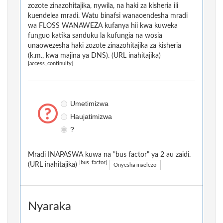
zozote zinazohitajika, nywila, na haki za kisheria ili
kuendelea mradi. Watu binafsi wanaoendesha mradi
wa FLOSS WANAWEZA kufanya hii kwa kuweka
funguo katika sanduku la kufungia na wosia
unaowezesha haki zozote zinazohitajika za kisheria
(k.m., kwa majina ya DNS). (URL inahitajika)
[access_continuity]
Umetimizwa
Haujatimizwa
?
Mradi INAPASWA kuwa na "bus factor" ya 2 au zaidi.
[bus_factor]
(URL inahitajika)
Onyesha maelezo
Nyaraka