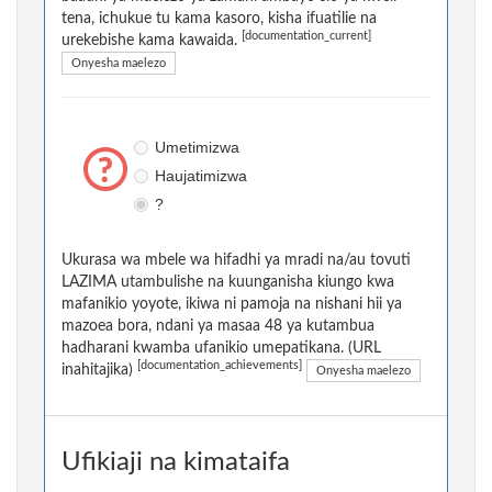
tena, ichukue tu kama kasoro, kisha ifuatilie na
[documentation_current]
urekebishe kama kawaida.
Onyesha maelezo
Umetimizwa
Haujatimizwa
?
Ukurasa wa mbele wa hifadhi ya mradi na/au tovuti
LAZIMA utambulishe na kuunganisha kiungo kwa
mafanikio yoyote, ikiwa ni pamoja na nishani hii ya
mazoea bora, ndani ya masaa 48 ya kutambua
hadharani kwamba ufanikio umepatikana. (URL
[documentation_achievements]
inahitajika)
Onyesha maelezo
Ufikiaji na kimataifa