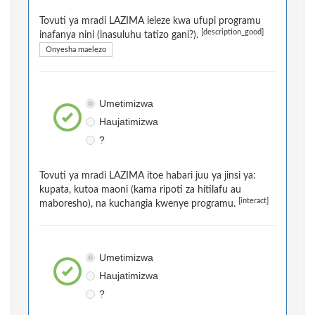
Tovuti ya mradi LAZIMA ieleze kwa ufupi programu
[description_good]
inafanya nini (inasuluhu tatizo gani?).
Onyesha maelezo
Umetimizwa
Haujatimizwa
?
Tovuti ya mradi LAZIMA itoe habari juu ya jinsi ya:
kupata, kutoa maoni (kama ripoti za hitilafu au
[interact]
maboresho), na kuchangia kwenye programu.
Umetimizwa
Haujatimizwa
?