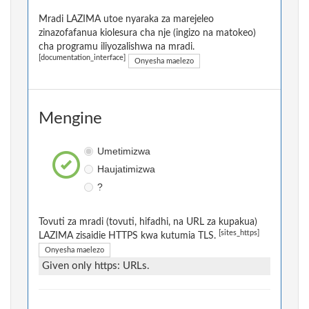
Mradi LAZIMA utoe nyaraka za marejeleo
zinazofafanua kiolesura cha nje (ingizo na matokeo)
cha programu iliyozalishwa na mradi.
[documentation_interface]
Onyesha maelezo
Mengine
Umetimizwa
Haujatimizwa
?
Tovuti za mradi (tovuti, hifadhi, na URL za kupakua)
[sites_https]
LAZIMA zisaidie HTTPS kwa kutumia TLS.
Onyesha maelezo
Given only https: URLs.