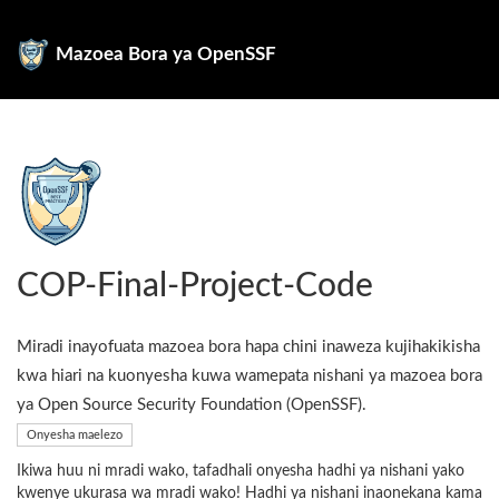
Mazoea Bora ya OpenSSF
COP-Final-Project-Code
Miradi inayofuata mazoea bora hapa chini inaweza kujihakikisha
kwa hiari na kuonyesha kuwa wamepata nishani ya mazoea bora
ya Open Source Security Foundation (OpenSSF).
Onyesha maelezo
Ikiwa huu ni mradi wako, tafadhali onyesha hadhi ya nishani yako
kwenye ukurasa wa mradi wako! Hadhi ya nishani inaonekana kama