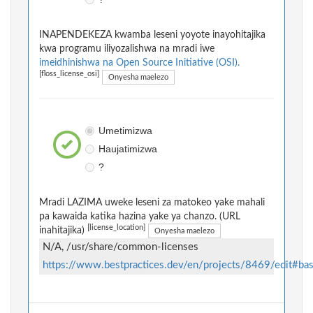
INAPENDEKEZA kwamba leseni yoyote inayohitajika
kwa programu iliyozalishwa na mradi iwe
imeidhinishwa na Open Source Initiative (OSI).
[floss_license_osi]
Onyesha maelezo
Umetimizwa
Haujatimizwa
?
Mradi LAZIMA uweke leseni za matokeo yake mahali
pa kawaida katika hazina yake ya chanzo. (URL
[license_location]
inahitajika)
Onyesha maelezo
N/A, /usr/share/common-licenses
https://www.bestpractices.dev/en/projects/8469/edit#bas