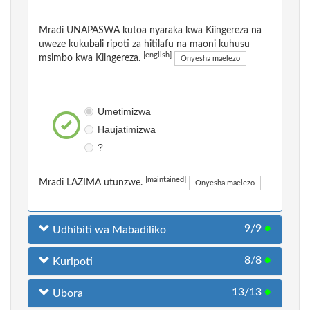
Mradi UNAPASWA kutoa nyaraka kwa Kiingereza na
uweze kukubali ripoti za hitilafu na maoni kuhusu
[english]
msimbo kwa Kiingereza.
Onyesha maelezo
Umetimizwa
Haujatimizwa
?
[maintained]
Mradi LAZIMA utunzwe.
Onyesha maelezo
9/9
●
Udhibiti wa Mabadiliko
8/8
●
Kuripoti
13/13
●
Ubora