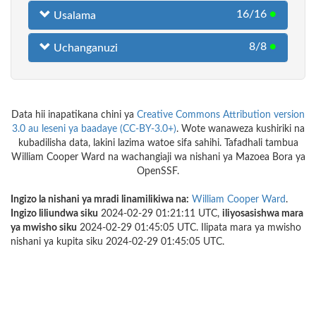
16/16
●
Usalama
8/8
●
Uchanganuzi
Data hii inapatikana chini ya
Creative Commons Attribution version
3.0 au leseni ya baadaye (CC-BY-3.0+)
. Wote wanaweza kushiriki na
kubadilisha data, lakini lazima watoe sifa sahihi. Tafadhali tambua
William Cooper Ward na wachangiaji wa nishani ya Mazoea Bora ya
OpenSSF.
Ingizo la nishani ya mradi linamilikiwa na:
William Cooper Ward
.
Ingizo liliundwa siku
2024-02-29 01:21:11 UTC,
iliyosasishwa mara
ya mwisho siku
2024-02-29 01:45:05 UTC. Ilipata mara ya mwisho
nishani ya kupita siku 2024-02-29 01:45:05 UTC.