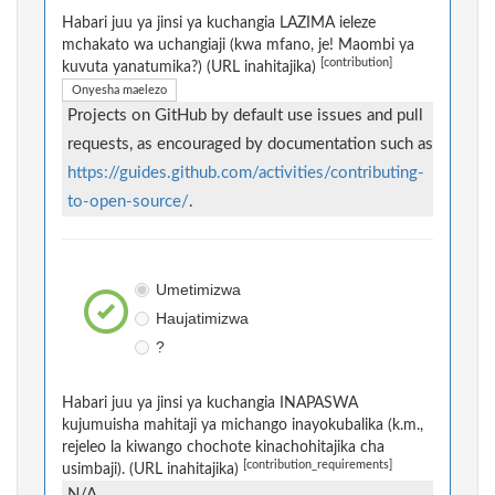
Habari juu ya jinsi ya kuchangia LAZIMA ieleze
mchakato wa uchangiaji (kwa mfano, je! Maombi ya
[contribution]
kuvuta yanatumika?) (URL inahitajika)
Onyesha maelezo
Projects on GitHub by default use issues and pull
requests, as encouraged by documentation such as
https://guides.github.com/activities/contributing-
to-open-source/
.
Umetimizwa
Haujatimizwa
?
Habari juu ya jinsi ya kuchangia INAPASWA
kujumuisha mahitaji ya michango inayokubalika (k.m.,
rejeleo la kiwango chochote kinachohitajika cha
[contribution_requirements]
usimbaji). (URL inahitajika)
N/A,