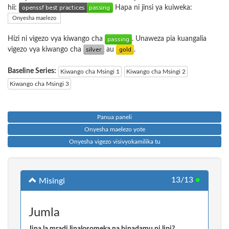
hii:
Hapa ni jinsi ya kuiweka:
Onyesha maelezo
Hizi ni vigezo vya kiwango cha
. Unaweza pia kuangalia
vigezo vya kiwango cha
au
.
Baseline Series:
Kiwango cha Msingi 1
Kiwango cha Msingi 2
Kiwango cha Msingi 3
Panua paneli
Onyesha maelezo yote
Onyesha vigezo visivyokamilika tu
13/13
●
Misingi
Jumla