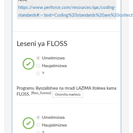
https://www.perforce.com/resources/qac/coding-
standards#:~:text=Coding%20standards%20are%20colle
Leseni ya FLOSS
Umetimizwa
Haujatimizwa
?
Programu iliyozalishwa na mradi LAZIMA itolewa kama
[floss_license]
FLOSS.
Onyesha maelezo
Umetimizwa
Haujatimizwa
?