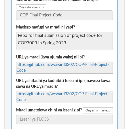
Jina la mradi linalosomeka na binadamu ni lipi?
Onyesha maelezo
Maelezo mafupi ya mradi ni yapi?
Repo for final submission of project code for
COP3003 in Spring 2023
URL ya mradi (kwa ujumla wake) ni ipi?
https://github.com/wcward3302/COP-Final-Project-
Code
URL ya hifadhi ya kudhibiti toleo ni ipi (inaweza kuwa
sawa na URL ya mradi)?
https://github.com/wcward3302/COP-Final-Project-
Code
Mradi umetolewa chini ya leseni zipi?
Onyesha maelezo