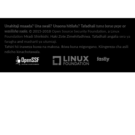
Unahitaji msaada? Una swali? Unaona hitilafu? Tafadhali
tuma barua pepe
or
wasilisha suala
.
© 2015-2018
Open Source Security Foundation
, a
Linux
Foundation
Mradi Shirikishi. Haki Zote Zimehifadhiwa. Tafadhali angalia
sera ya
faragha
and
masharti ya utumiaji
.
Tafsiri hii inaweza kuwa na makosa. Ikiwa kuna migongano, Kiingereza cha asili
ndicho kinachotawala.