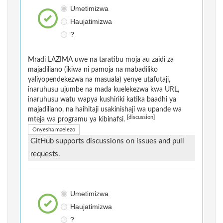
Umetimizwa
Haujatimizwa
?
Mradi LAZIMA uwe na taratibu moja au zaidi za
majadiliano (ikiwa ni pamoja na mabadiliko
yaliyopendekezwa na masuala) yenye utafutaji,
inaruhusu ujumbe na mada kuelekezwa kwa URL,
inaruhusu watu wapya kushiriki katika baadhi ya
majadiliano, na haihitaji usakinishaji wa upande wa
[discussion]
mteja wa programu ya kibinafsi.
Onyesha maelezo
GitHub supports discussions on issues and pull
requests.
Umetimizwa
Haujatimizwa
?