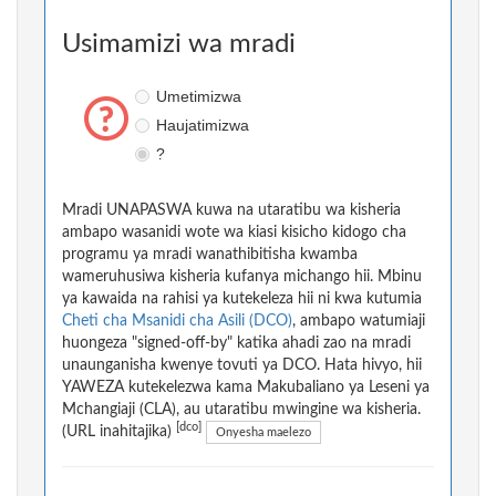
Usimamizi wa mradi
Umetimizwa
Haujatimizwa
?
Mradi UNAPASWA kuwa na utaratibu wa kisheria
ambapo wasanidi wote wa kiasi kisicho kidogo cha
programu ya mradi wanathibitisha kwamba
wameruhusiwa kisheria kufanya michango hii. Mbinu
ya kawaida na rahisi ya kutekeleza hii ni kwa kutumia
Cheti cha Msanidi cha Asili (DCO)
, ambapo watumiaji
huongeza "signed-off-by" katika ahadi zao na mradi
unaunganisha kwenye tovuti ya DCO. Hata hivyo, hii
YAWEZA kutekelezwa kama Makubaliano ya Leseni ya
Mchangiaji (CLA), au utaratibu mwingine wa kisheria.
[dco]
(URL inahitajika)
Onyesha maelezo