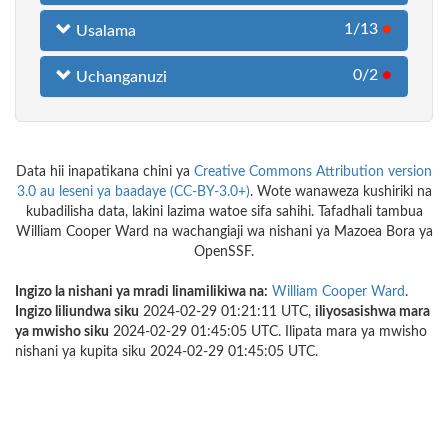
1/13
●
Usalama
0/2
●
Uchanganuzi
Data hii inapatikana chini ya
Creative Commons Attribution version
3.0 au leseni ya baadaye (CC-BY-3.0+)
. Wote wanaweza kushiriki na
kubadilisha data, lakini lazima watoe sifa sahihi. Tafadhali tambua
William Cooper Ward na wachangiaji wa nishani ya Mazoea Bora ya
OpenSSF.
Ingizo la nishani ya mradi linamilikiwa na:
William Cooper Ward
.
Ingizo liliundwa siku
2024-02-29 01:21:11 UTC,
iliyosasishwa mara
ya mwisho siku
2024-02-29 01:45:05 UTC. Ilipata mara ya mwisho
nishani ya kupita siku 2024-02-29 01:45:05 UTC.