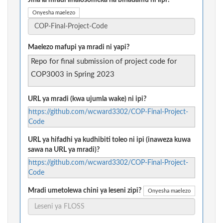
Jina la mradi linalosomeka na binadamu ni lipi?
Onyesha maelezo
Maelezo mafupi ya mradi ni yapi?
Repo for final submission of project code for
COP3003 in Spring 2023
URL ya mradi (kwa ujumla wake) ni ipi?
https://github.com/wcward3302/COP-Final-Project-
Code
URL ya hifadhi ya kudhibiti toleo ni ipi (inaweza kuwa
sawa na URL ya mradi)?
https://github.com/wcward3302/COP-Final-Project-
Code
Mradi umetolewa chini ya leseni zipi?
Onyesha maelezo