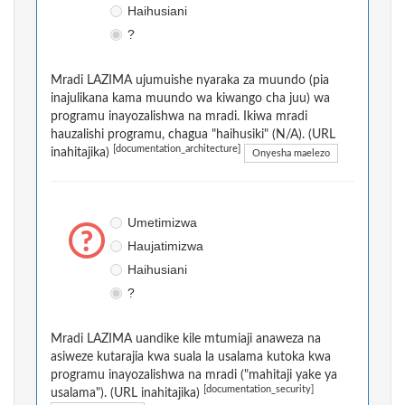
Haihusiani
?
Mradi LAZIMA ujumuishe nyaraka za muundo (pia
inajulikana kama muundo wa kiwango cha juu) wa
programu inayozalishwa na mradi. Ikiwa mradi
hauzalishi programu, chagua "haihusiki" (N/A). (URL
[documentation_architecture]
inahitajika)
Onyesha maelezo
Umetimizwa
Haujatimizwa
Haihusiani
?
Mradi LAZIMA uandike kile mtumiaji anaweza na
asiweze kutarajia kwa suala la usalama kutoka kwa
programu inayozalishwa na mradi ("mahitaji yake ya
[documentation_security]
usalama"). (URL inahitajika)