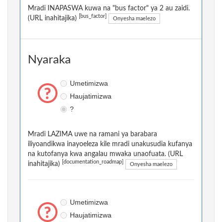
Mradi INAPASWA kuwa na "bus factor" ya 2 au zaidi.
[bus_factor]
(URL inahitajika)
Onyesha maelezo
Nyaraka
Umetimizwa
Haujatimizwa
?
Mradi LAZIMA uwe na ramani ya barabara
iliyoandikwa inayoeleza kile mradi unakusudia kufanya
na kutofanya kwa angalau mwaka unaofuata. (URL
[documentation_roadmap]
inahitajika)
Onyesha maelezo
Umetimizwa
Haujatimizwa