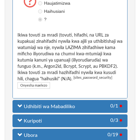
Haujatimizwa
Haihusiani
?
Ikiwa tovuti za mradi (tovuti, hifadhi, na URL za
kupakua) zinahifadhi nywila kwa ajili ya uthibitishaji wa
watumiaji wa nje, nywila LAZIMA zihifadhiwe kama
mificho iliyorudiwa na chumvi kwa-mtumiaji kwa
kutumia kanuni ya upanuaji (iliyorudiarudia) wa
funguo (k.m., Argon2id, Bcrypt, Scrypt, au PBKDF2).
Ikiwa tovuti za mradi hazihifadhi nywila kwa kusudi
[sites_password_security]
hili, chagua "haihusiki" (N/A).
Onyesha maelezo
0/1
●
Udhibiti wa Mabadiliko
0/3
●
Kuripoti
0/19
●
Ubora