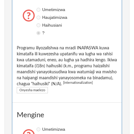
Umetimizwa
Haujatimizwa
Haihusiani
?
Programu iliyozalishwa na mradi INAPASWA kuwa
kimataifa ili kuwezesha upatanifu wa lugha wa rahisi
kwa utamaduni, eneo, au lugha ya hadhira lengo. Ikiwa
kimataifa (i18n) haihusiki (k.m., programu haizalishi
maandishi yanayokusudiwa kwa watumiaji wa mwisho
na haipangi maandishi yanayosomeka na binadamu),
[internationalization]
chagua "haihusiki" (N/A).
Onyesha maelezo
Mengine
Umetimizwa