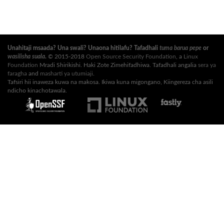
Unahitaji msaada? Una swali? Unaona hitilafu? Tafadhali
tuma barua pepe
or
wasilisha suala
.
© 2015-2018
Open Source Security Foundation
, a
Linux
Foundation
Mradi Shirikishi. Haki Zote Zimehifadhiwa. Tafadhali angalia
sera ya
faragha
and
masharti ya utumiaji
.
Tafsiri hii inaweza kuwa na makosa. Ikiwa kuna migongano, Kiingereza cha asili
ndicho kinachotawala.