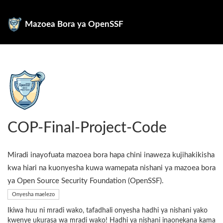
Mazoea Bora ya OpenSSF
COP-Final-Project-Code
Miradi inayofuata mazoea bora hapa chini inaweza kujihakikisha
kwa hiari na kuonyesha kuwa wamepata nishani ya mazoea bora
ya Open Source Security Foundation (OpenSSF).
Onyesha maelezo
Ikiwa huu ni mradi wako, tafadhali onyesha hadhi ya nishani yako
kwenye ukurasa wa mradi wako! Hadhi ya nishani inaonekana kama