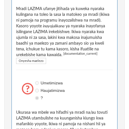
Mradi LAZIMA ufanye jitihada ya kuweka nyaraka
kulingana na toleo la sasa la matokeo ya mradi (ikiwa
ni pamoja na programu inayozalishwa na mradi).
Kasoro yoyote
inayojulikana
ya nyaraka inayofanya
isilingane LAZIMA irekebishwe. Ikiwa nyaraka kwa
ujumla ni za sasa, lakini kwa makosa inajumuisha
baadhi ya maelezo ya zamani ambayo sio ya kweli
tena, ichukue tu kama kasoro, kisha ifuatilie na
[documentation_current]
urekebishe kama kawaida.
Onyesha maelezo
Umetimizwa
Haujatimizwa
?
Ukurasa wa mbele wa hifadhi ya mradi na/au tovuti
LAZIMA utambulishe na kuunganisha kiungo kwa
mafanikio yoyote, ikiwa ni pamoja na nishani hii ya