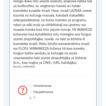
mdogo ikiwa mtu yeyote anakufa, anakuwa katika hali
ya kudhoofika, au vinginevyo hawezi au hataki
kuendelea kusaidia mradi. Hasa, mradi LAZIMA uweze
kuunda na kufunga masuala, kukubali mabadiliko
yaliyopendekezwa, na kutoa matoleo ya programu,
ndani ya wiki moja ya uthibitishaji wa upotevu wa
msaada kutoka kwa mtu yeyote mmoja. Hii INAWEZA
kufanywa kwa kuhakikisha mtu mwingine ana funguo
zozote zinazohitajika, nywila, na haki za kisheria ili
kuendelea mradi. Watu binafsi wanaoendesha mradi
wa FLOSS WANAWEZA kufanya hii kwa kuweka
funguo katika sanduku la kufungia na wosia
unaowezesha haki zozote zinazohitajika za kisheria
(k.m., kwa majina ya DNS). (URL inahitajika)
[access_continuity]
Umetimizwa
Haujatimizwa
?