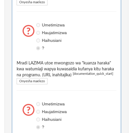
Onyesha maelezo
Umetimizwa
Haujatimizwa
Haihusiani
?
Mradi LAZIMA utoe mwongozo wa "kuanza haraka"
kwa watumiaji wapya kuwasaidia kufanya kitu haraka
[documentation_quick_start]
na programu. (URL inahitajika)
Onyesha maelezo
Umetimizwa
Haujatimizwa
Haihusiani
?