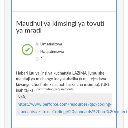
Maudhui ya kimsingi ya tovuti
ya mradi
Umetimizwa
Haujatimizwa
?
Habari juu ya jinsi ya kuchangia LAZIMA ijumuishe
mahitaji ya michango inayokubalika (k.m., rejea kwa
kiwango chochote kinachohitajika cha msimbo). (URL
[contribution_requirements]
inahitajika)
N/A,
https://www.perforce.com/resources/qac/coding-
standards#:~:text=Coding%20standards%20are%20colle