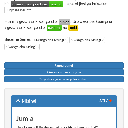
hii:
Hapa ni jinsi ya kuiweka:
Onyesha maelezo
Hizi ni vigezo vya kiwango cha
. Unaweza pia kuangalia
vigezo vya kiwango cha
au
.
Baseline Series:
Kiwango cha Msingi 1
Kiwango cha Msingi 2
Kiwango cha Msingi 3
Panua paneli
Onyesha maelezo yote
Onyesha vigezo visivyokamilika tu
2/17
●
Misingi
Jumla