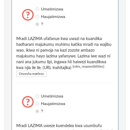
Umetimizwa
Haujatimizwa
?
Mradi LAZIMA ufafanue kwa uwazi na kuandika
hadharani majukumu muhimu katika mradi na wajibu
wao, ikiwa ni pamoja na kazi zozote ambazo
majukumu hayo lazima yafanywe. Lazima iwe wazi ni
nani ana jukumu lipi, ingawa hii haiwezi kuandikwa
[roles_responsibilities]
kwa njia ile ile. (URL inahitajika)
Onyesha maelezo
Umetimizwa
Haujatimizwa
?
Mradi LAZIMA uweze kuendelea kwa usumbufu