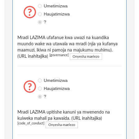
Umetimizwa
Haujatimizwa
?
Mradi LAZIMA ufafanue kwa uwazi na kuandika
muundo wake wa utawala wa mradi (njia ya kufanya
maamuzi, ikiwa ni pamoja na majukumu muhimu).
[governance]
(URL inahitajika)
Onyesha maelezo
Umetimizwa
Haujatimizwa
?
Mradi LAZIMA upitishe kanuni ya mwenendo na
kuiweka mahali pa kawaida. (URL inahitajika)
[code_of_conduct]
Onyesha maelezo