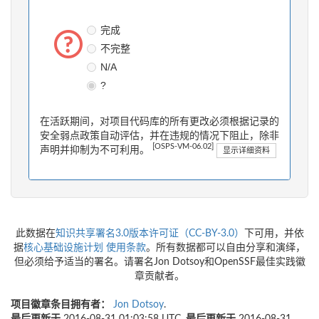
完成
不完整
N/A
?
在活跃期间，对项目代码库的所有更改必须根据记录的
安全弱点政策自动评估，并在违规的情况下阻止，除非
[OSPS-VM-06.02]
声明并抑制为不可利用。
显示详细资料
此数据在
知识共享署名3.0版本许可证（CC-BY-3.0）
下可用，并依
据
核心基础设施计划
使用条款
。所有数据都可以自由分享和演绎，
但必须给予适当的署名。请署名Jon Dotsoy和OpenSSF最佳实践徽
章贡献者。
项目徽章条目拥有者：
Jon Dotsoy
.
最后更新于
2016-08-31 01:03:58 UTC,
最后更新于
2016-08-31