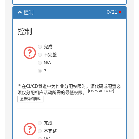
0/21
●
控制
控制
完成
不完整
N/A
?
当在CI/CD管道中为作业分配权限时，源代码或配置必
[OSPS-AC-04.02]
须仅分配相应活动所需的最低权限。
显示详细资料
完成
不完整
N/A