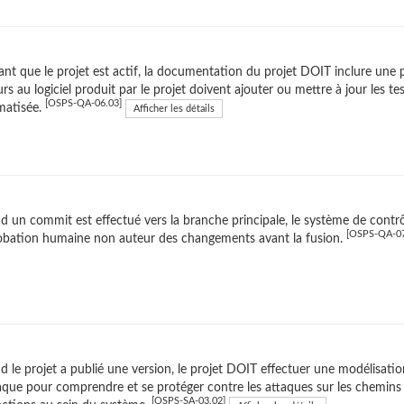
nt que le projet est actif, la documentation du projet DOIT inclure une 
rs au logiciel produit par le projet doivent ajouter ou mettre à jour les te
[OSPS-QA-06.03]
matisée.
Afficher les détails
 un commit est effectué vers la branche principale, le système de contr
[OSPS-QA-07
obation humaine non auteur des changements avant la fusion.
 le projet a publié une version, le projet DOIT effectuer une modélisati
aque pour comprendre et se protéger contre les attaques sur les chemins d
[OSPS-SA-03.02]