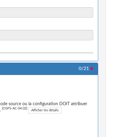
0/21
●
 code source ou la configuration DOIT attribuer
[OSPS-AC-04.02]
.
Afficher les détails