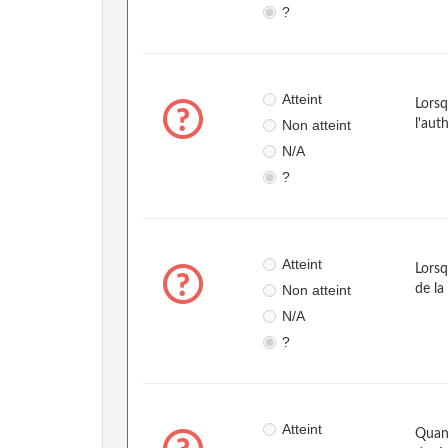
?
Atteint
Lorsq
Non atteint
l'aut
N/A
?
Atteint
Lorsq
Non atteint
de la
N/A
?
Atteint
Quand