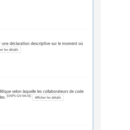
r une déclaration descriptive sur le moment où
er les détails
itique selon laquelle les collaborateurs de code
[OSPS-GV-04.01]
les.
Afficher les détails