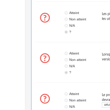
Atteint
Les p
Non atteint
les u
N/A
?
Atteint
Lorsq
Non atteint
versi
N/A
?
Atteint
Le pr
Non atteint
devra
Affic
N/A