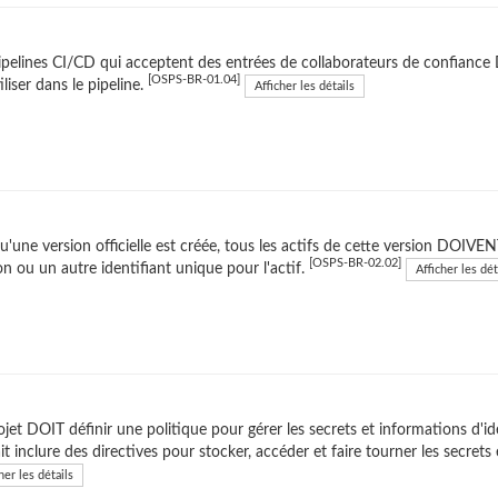
ipelines CI/CD qui acceptent des entrées de collaborateurs de confiance 
[OSPS-BR-01.04]
tiliser dans le pipeline.
Afficher les détails
u'une version officielle est créée, tous les actifs de cette version DOIVENT
[OSPS-BR-02.02]
on ou un autre identifiant unique pour l'actif.
Afficher les dét
ojet DOIT définir une politique pour gérer les secrets et informations d'iden
it inclure des directives pour stocker, accéder et faire tourner les secrets
her les détails