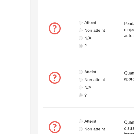
Atteint
Penda
Non atteint
majeu
auto
N/A
?
Atteint
Quand
Non atteint
appr
N/A
?
Atteint
Quand
Non atteint
d'att