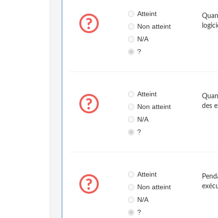
Atteint
Quand
Non atteint
logici
N/A
?
Atteint
Quand
Non atteint
des e
N/A
?
Atteint
Penda
Non atteint
exéc
N/A
?