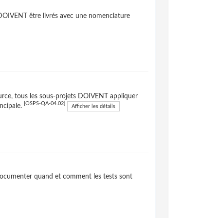
és DOIVENT être livrés avec une nomenclature
urce, tous les sous-projets DOIVENT appliquer
[OSPS-QA-04.02]
incipale.
Afficher les détails
 documenter quand et comment les tests sont