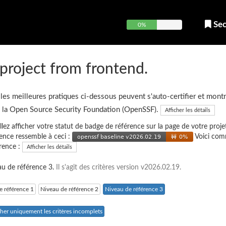
Sec
0%
project from frontend.
 les meilleures pratiques ci-dessous peuvent s'auto-certifier et montr
e la Open Source Security Foundation (OpenSSF).
Afficher les détails
illez afficher votre statut de badge de référence sur la page de votre projet
ence ressemble à ceci :
Voici co
érence :
Afficher les détails
eau de référence 3.
Il s'agit des critères version v2026.02.19.
e référence 1
Niveau de référence 2
Niveau de référence 3
cher uniquement les critères incomplets