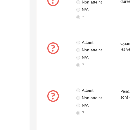
Non atteint
durée
N/A
?
Atteint
Quand
Non atteint
les v
N/A
?
Atteint
Penda
Non atteint
sont 
N/A
?