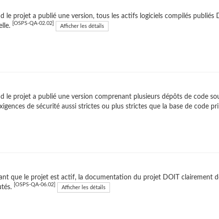
 le projet a publié une version, tous les actifs logiciels compilés publi
[OSPS-QA-02.02]
elle.
Afficher les détails
 le projet a publié une version comprenant plusieurs dépôts de code so
xigences de sécurité aussi strictes ou plus strictes que la base de code pr
nt que le projet est actif, la documentation du projet DOIT clairement
[OSPS-QA-06.02]
utés.
Afficher les détails